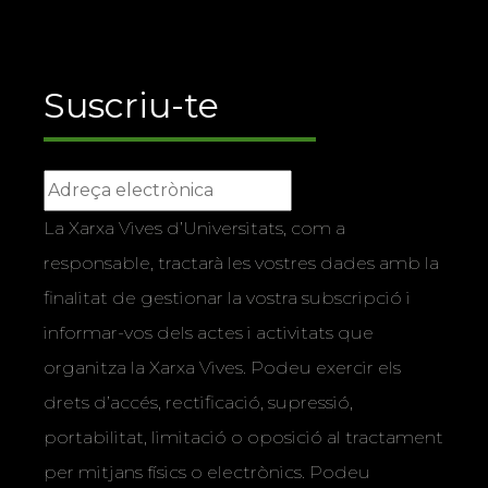
Suscriu-te
La Xarxa Vives d’Universitats, com a
responsable, tractarà les vostres dades amb la
finalitat de gestionar la vostra subscripció i
informar-vos dels actes i activitats que
organitza la Xarxa Vives. Podeu exercir els
drets d’accés, rectificació, supressió,
portabilitat, limitació o oposició al tractament
per mitjans físics o electrònics. Podeu