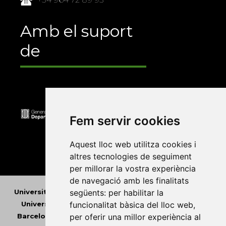
Amb el suport
de
Fem servir cookies
Aquest lloc web utilitza cookies i
altres tecnologies de seguiment
per millorar la vostra experiència
de navegació amb les finalitats
Universitat Abat Oliba CEU
•
Universitat d'Alacant
•
següents:
per habilitar la
Universitat d'Andorra
•
Universitat Autònoma de
funcionalitat bàsica del lloc web
,
Barcelona
•
Universitat de Barcelona
•
Universitat
per oferir una millor experiència al