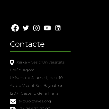
Contacte
Xarxa Vives d'Universitats
Edifici Àgora
Universitat Jaume I, local 10
Av. de Vicent Sos Baynat, s/n
12071 Castelló de la Plana
e-buc@vives.org
+34 964 72 89 93