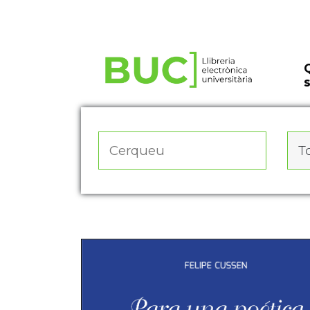
Actualitza les preferències de les cookies
To