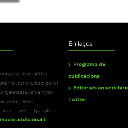
Enllaços
Programa de
ponsable, tractarà les
publicacions
nar la vostra subscripció i
Editorials universitàri
 organitza la Xarxa Vives.
Twitter
cació, supressió,
actament per mitjans físics
rmació addicional i