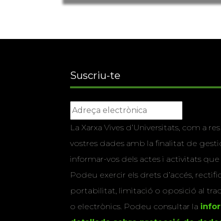
Suscriu-te
La Xarxa Vives d’Universitats, com a res
vostres dades amb la finalitat de gestio
informar-vos dels actes i activitats que
Podeu exercir els drets d’accés, rectifi
portabilitat, limitació o oposició al tr
o electrònics. Podeu consultar la
info