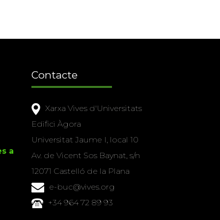
Contacte
Xarxa Vives d'Universitats
Edifici Àgora
Universitat Jaume I, local 10
es a
Av. de Vicent Sos Baynat, s/n
12071 Castelló de la Plana
e-buc@vives.org
+34 964 72 89 93