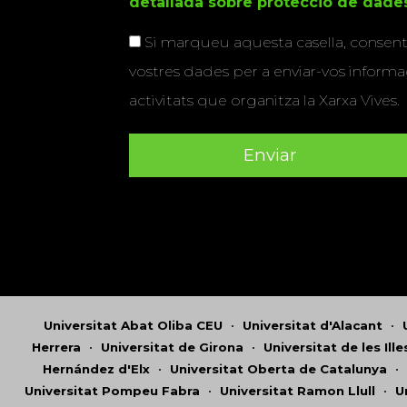
detallada sobre protecció de dade
Si marqueu aquesta casella, consenti
vostres dades per a enviar-vos informac
activitats que organitza la Xarxa Vives.
Universitat Abat Oliba CEU
•
Universitat d'Alacant
•
Herrera
•
Universitat de Girona
•
Universitat de les Ill
Hernández d'Elx
•
Universitat Oberta de Catalunya
•
Universitat Pompeu Fabra
•
Universitat Ramon Llull
•
U