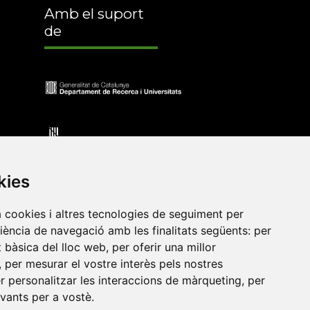
Amb el suport
de
kies
a cookies i altres tecnologies de seguiment per
riència de navegació amb les finalitats següents:
per
at bàsica del lloc web
,
per oferir una millor
•
Universitat de Barcelona
•
Universitat CEU Cardenal
,
per mesurar el vostre interès pels nostres
itat Jaume I
•
Universitat de Lleida
•
Universitat Miguel
er personalitzar les interaccions de màrqueting
,
per
ca de Catalunya
•
Universitat Politècnica de València
•
evants per a vostè
.
t de València
•
Universitat de Vic - Universitat Central de