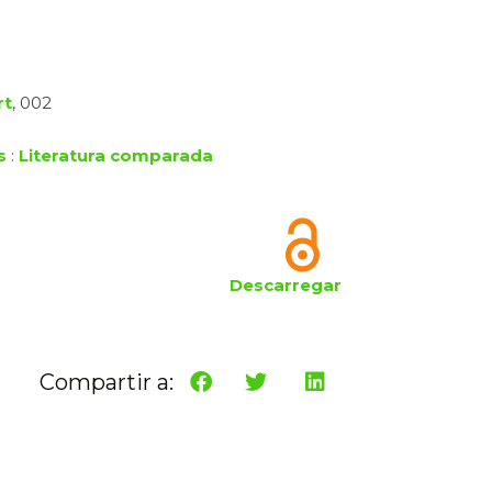
rt
, 002
s
:
Literatura comparada
Descarregar
Compartir a: