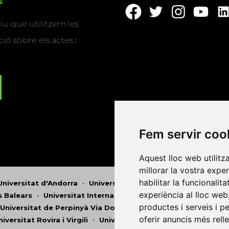
s
.
u que utilitzem les
ió sobre els actes i
Fem servir coo
Aquest lloc web utilitz
millorar la vostra expe
habilitar la funcionalit
Universitat d'Andorra
•
Universitat Autònoma de Barcelona
experiència al lloc web
es Balears
•
Universitat Internacional de Catalunya
•
Univers
productes i serveis i p
Universitat de Perpinyà Via Domitia
•
Universitat Politècni
oferir anuncis més rell
niversitat Rovira i Virgili
•
Universitat de Sàsser
•
Universita