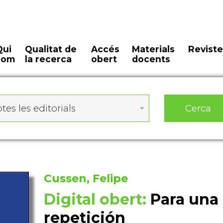
Qui
Qualitat de
Accés
Materials
Reviste
som
la recerca
obert
docents
Cerca
tes les editorials
Cussen, Felipe
Digital obert:
Para una 
repetición