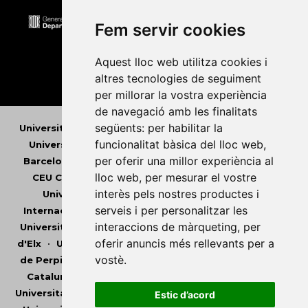
Fem servir cookies
Aquest lloc web utilitza cookies i
altres tecnologies de seguiment
per millorar la vostra experiència
de navegació amb les finalitats
següents:
per habilitar la
Universitat Abat Oliba CEU
•
Universitat d'Alacant
•
funcionalitat bàsica del lloc web
,
Universitat d'Andorra
•
Universitat Autònoma de
per oferir una millor experiència al
Barcelona
•
Universitat de Barcelona
•
Universitat
lloc web
,
per mesurar el vostre
CEU Cardenal Herrera
•
Universitat de Girona
•
interès pels nostres productes i
Universitat de les Illes Balears
•
Universitat
serveis i per personalitzar les
Internacional de Catalunya
•
Universitat Jaume I
•
interaccions de màrqueting
,
per
Universitat de Lleida
•
Universitat Miguel Hernández
oferir anuncis més rellevants per a
d'Elx
•
Universitat Oberta de Catalunya
•
Universitat
vostè
.
de Perpinyà Via Domitia
•
Universitat Politècnica de
Catalunya
•
Universitat Politècnica de València
•
Universitat Pompeu Fabra
•
Universitat Ramon Llull
•
Estic d’acord