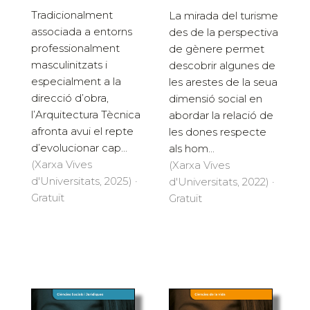
Tradicionalment
La mirada del turisme
associada a entorns
des de la perspectiva
professionalment
de gènere permet
masculinitzats i
descobrir algunes de
especialment a la
les arestes de la seua
direcció d’obra,
dimensió social en
l’Arquitectura Tècnica
abordar la relació de
afronta avui el repte
les dones respecte
d’evolucionar cap...
als hom...
(Xarxa Vives
(Xarxa Vives
d'Universitats, 2025) ·
d'Universitats, 2022) ·
Gratuït
Gratuït