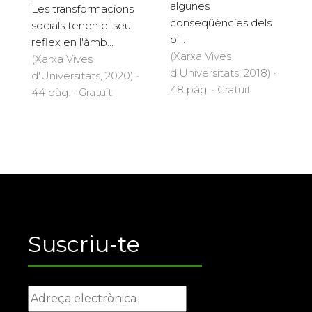
algunes
Les transformacions
conseqüències dels
socials tenen el seu
bi...
reflex en l'àmb...
(Xarxa Vives
(Xarxa Vives
d'Universitats, 2018) ·
d'Universitats, 2020) ·
48 pàg. · Gratuït
44 pàg. · Gratuït
Suscriu-te