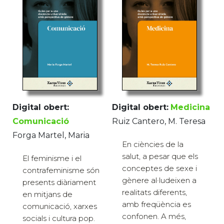
Digital obert:
Digital obert:
Medicina
Comunicació
Ruiz Cantero, M. Teresa
Forga Martel, Maria
En ciències de la
salut, a pesar que els
El feminisme i el
conceptes de sexe i
contrafeminisme són
gènere al·ludeixen a
presents diàriament
realitats diferents,
en mitjans de
amb freqüència es
comunicació, xarxes
confonen. A més,
socials i cultura pop.