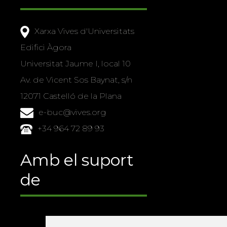
Xarxa Vives d'Universitats
Edifici Àgora
Universitat Jaume I, local 10
Av. de Vicent Sos Baynat, s/n
12071 Castelló de la Plana
e-buc@vives.org
+34 964 72 89 93
Amb el suport
de