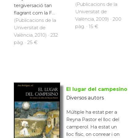
(Publicacions de la
tergiversació tan
Universitat de
flagrant com la F...
València, 2009) · 200
(Publicacions de la
pàg. · 15 €
Universitat de
València, 2010) · 232
pàg. · 25 €
El lugar del campesino
Diversos autors
Múltiple ha estat per a
Reyna Pastor el lloc del
camperol. Ha estat un
lloc físic, on conrear i on