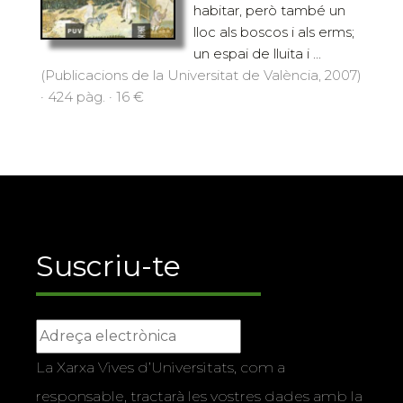
habitar, però també un
lloc als boscos i als erms;
un espai de lluita i ...
(Publicacions de la Universitat de València, 2007)
· 424 pàg. · 16 €
Suscriu-te
La Xarxa Vives d’Universitats, com a
responsable, tractarà les vostres dades amb la