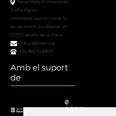
Xarxa Vives d'Universitats
Edifici Àgora
Universitat Jaume I, local 10
Av. de Vicent Sos Baynat, s/n
12071 Castelló de la Plana
e-buc@vives.org
+34 964 72 89 93
Amb el suport
de