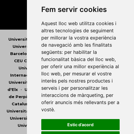
Fem servir cookies
Aquest lloc web utilitza cookies i
altres tecnologies de seguiment
per millorar la vostra experiència
Universitat Abat Oliba CEU
•
Universitat d'Alacant
•
de navegació amb les finalitats
Universitat d'Andorra
•
Universitat Autònoma de
següents:
per habilitar la
Barcelona
•
Universitat de Barcelona
•
Universitat
funcionalitat bàsica del lloc web
,
CEU Cardenal Herrera
•
Universitat de Girona
•
per oferir una millor experiència al
Universitat de les Illes Balears
•
Universitat
lloc web
,
per mesurar el vostre
Internacional de Catalunya
•
Universitat Jaume I
•
interès pels nostres productes i
Universitat de Lleida
•
Universitat Miguel Hernández
serveis i per personalitzar les
d'Elx
•
Universitat Oberta de Catalunya
•
Universitat
interaccions de màrqueting
,
per
de Perpinyà Via Domitia
•
Universitat Politècnica de
oferir anuncis més rellevants per a
Catalunya
•
Universitat Politècnica de València
•
vostè
.
Universitat Pompeu Fabra
•
Universitat Ramon Llull
•
Universitat Rovira i Virgili
•
Universitat de Sàsser
•
Estic d’acord
Universitat de València
•
Universitat de Vic -
Universitat Central de Catalunya