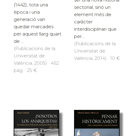
(1442), tota una
sectorial, sinó un
època i una
element més de
generació van
caràcter
quedar marcades
interdisciplinari que
per aquest llarg quart
per...
de ...
(Publicacions de la
(Publicacions de la
Universitat de
Universitat de
València, 2014) · 10 €
València, 2005) · 452
pàg. · 25 €