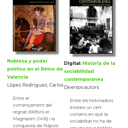
Nobleza y poder
Digital:
Historia de la
político en el Reino de
sociabilidad
Valencia
contemporánea
López Rodríguez, Carlos
Diversos autors
Entre el
Entre els historiadors
començament del
existeix un cert
regnat d'Alfons el
consens en què la
Magnànim (1416) i la
sociabilitat no ha de
conquesta de Nàpols
ser una nova història