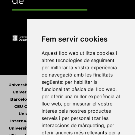
de
Fem servir cookies
Aquest lloc web utilitza cookies i
altres tecnologies de seguiment
per millorar la vostra experiència
de navegació amb les finalitats
següents:
per habilitar la
Universitat Abat Oliba CEU
•
Universitat d'Alacant
•
funcionalitat bàsica del lloc web
,
Universitat d'Andorra
•
Universitat Autònoma de
per oferir una millor experiència al
Barcelona
•
Universitat de Barcelona
•
Universitat
lloc web
,
per mesurar el vostre
CEU Cardenal Herrera
•
Universitat de Girona
•
interès pels nostres productes i
Universitat de les Illes Balears
•
Universitat
serveis i per personalitzar les
Internacional de Catalunya
•
Universitat Jaume I
•
interaccions de màrqueting
,
per
Universitat de Lleida
•
Universitat Miguel Hernández
oferir anuncis més rellevants per a