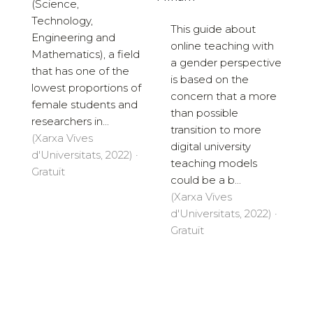
(Science,
Technology,
This guide about
Engineering and
online teaching with
Mathematics), a field
a gender perspective
that has one of the
is based on the
lowest proportions of
concern that a more
female students and
than possible
researchers in...
transition to more
(Xarxa Vives
digital university
d'Universitats, 2022) ·
teaching models
Gratuït
could be a b...
(Xarxa Vives
d'Universitats, 2022) ·
Gratuït