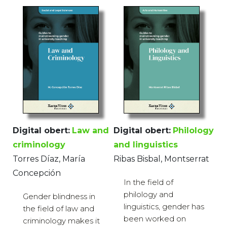
Digital obert:
Law and
Digital obert:
Philology
criminology
and linguistics
Torres Díaz, María
Ribas Bisbal, Montserrat
Concepción
In the field of
philology and
Gender blindness in
linguistics, gender has
the field of law and
been worked on
criminology makes it