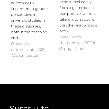
almost exclusively
necessary to
from a grammatical
implement a gender
perspective, without
perspective in
taking into account
university studies in
that the relationships
these disciplines,
betw...
both in the teaching
(Xarxa Vives
and ...
d'Universitats, 2020) ·
(Xarxa Vives
32 pàg. · Gratuït
d'Universitats, 2020) ·
72 pàg. · Gratuït
Suscriu-te