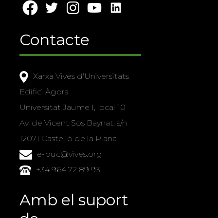
Contacte
Xarxa Vives d'Universitats
Edifici Àgora
Universitat Jaume I, local 10
Av. de Vicent Sos Baynat, s/n
12071 Castelló de la Plana
e-buc@vives.org
+34 964 72 89 93
Amb el suport