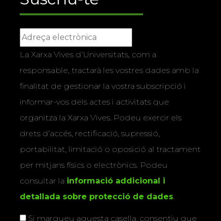
La Xarxa Vives d’Universitats, com a
responsable, tractarà les vostres dades amb la
finalitat de gestionar la vostra subscripció i
informar-vos dels actes i activitats que
organitza la Xarxa Vives. Podeu exercir els
drets d’accés, rectificació, supressió,
portabilitat, limitació o oposició al tractament
per mitjans físics o electrònics. Podeu
consultar la
informació addicional i
detallada sobre protecció de dades
.
Si marqueu aquesta casella, consentiu que