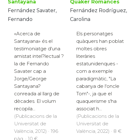
Santayana
Quaker Romances
Fernández Savater,
Fernández Rodríguez,
Fernando
Carolina
«Acerca de
Els personatges
Santayana» és el
quàquers han poblat
testimoniatge d'una
moltes obres
amistat intel?lectual ?
literàries
la de Fernando
estatunidenques -
Savater cap a
com a exemple
Jorge/George
paradigmàtic, "La
Santayana?
cabanya de l'oncle
conreada al llarg de
Tom"-, ja que el
dècades. El volum
quaquerisme s'ha
recopila...
associat h...
(Publicacions de la
(Publicacions de la
Universitat de
Universitat de
València, 2012) · 196
València, 2022) · 8 €
pàg. · 10 €