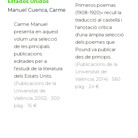
Estados Unidos
Primeros poemas
Manuel Cuenca, Carme
(1908-1920)» recull la
traducció al castellà i
Carme Manuel
l'anotació crítica
presenta en aquest
d'una àmplia selecció
volum una selecció
dels poemes que
de les principals
Pound va publicar
publicacions
des de principis...
editades per a
(Publicacions de la
l'estudi de la literatura
Universitat de
dels Estats Units.
València, 2014) · 560
(Publicacions de la
pàg. · 24 €
Universitat de
València, 2002) · 300
pàg. · 15 €