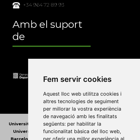
+34 964 72 89 93
Amb el suport
de
Fem servir cookies
Aquest lloc web utilitza cookies i
altres tecnologies de seguiment
per millorar la vostra experiència
de navegació amb les finalitats
següents:
per habilitar la
Universitat Abat Oliba CEU
•
Universitat d'Alacant
•
funcionalitat bàsica del lloc web
,
Universitat d'Andorra
•
Universitat Autònoma de
per oferir una millor experiència al
Barcelona
•
Universitat de Barcelona
•
Universitat