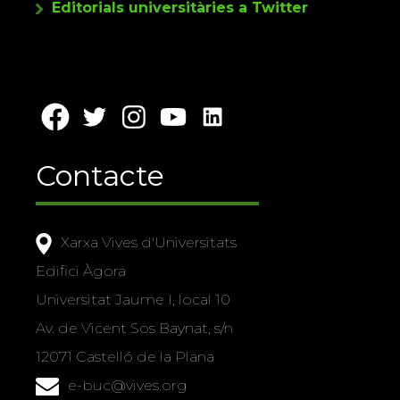
Editorials universitàries a Twitter
Contacte
Xarxa Vives d'Universitats
Edifici Àgora
Universitat Jaume I, local 10
Av. de Vicent Sos Baynat, s/n
12071 Castelló de la Plana
e-buc@vives.org