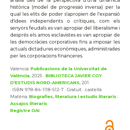
anàlisi des de la perspectiva d'una dinàmica
històrica (model de progressió inversa) per la
qual les elits de poder s'apropien de l'expansió
d'idees independents o crítiques, com els
senyors feudals es van apropiar del liberalisme i
després els amos esclavistes es van apropiar de
les democràcies corporatives fins a imposar les
actuals dictadures econòmiques, administrades
per les corporacions financeres.
Valencia:
Publicacions de la Universitat de
València
, 2025 ·
BIBLIOTECA JAVIER COY
D'ESTUDIS NORD-AMERICANS
, 201
· ISBN 978-84-1118-512-7 · Gratuït · castellà
Matèria:
Biografies, literatura i estudis literaris
:
Assajos literaris
Registre OAI