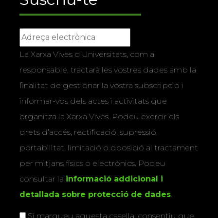
La Xarxa Vives d’Universitats, com a
responsable, tractarà les vostres dades amb la
finalitat de gestionar la vostra subscripció i
informar-vos dels actes i activitats que
organitza la Xarxa Vives. Podeu exercir els
drets d’accés, rectificació, supressió,
portabilitat, limitació o oposició al tractament
per mitjans físics o electrònics. Podeu
consultar la
informació addicional i
detallada sobre protecció de dades
.
Si marqueu aquesta casella, consentiu que