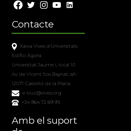
Contacte
Xarxa Vives d'Universitats
Edifici Àgora
Universitat Jaume I, local 10
Av. de Vicent Sos Baynat, s/n
12071 Castelló de la Plana
e-buc@vives.org
+34 964 72 89 93
Amb el suport