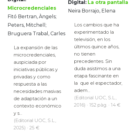
Digital:
La otra pantalla
Microcredenciales
Neira Borrajo, Elena
Fitó Bertran, Àngels;
Los cambios que ha
Peters, Mitchell;
experimentado la
Bruguera Trabal, Carles
televisión, en los
últimos quince años,
La expansión de las
no tienen
microcredenciales,
precedentes. Sin
auspiciada por
duda asistimos a una
iniciativas públicas y
etapa fascinante en
privadas y como
la que el espectador,
respuesta a las
adem...
necesidades masivas
(Editorial UOC, S.L.,
de adaptación a un
2016) · 152 pàg. · 14 €
contexto económico
y s...
(Editorial UOC, S.L.,
2025) · 25 €