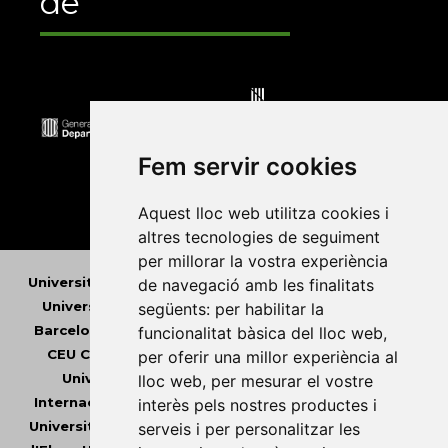
de
Fem servir cookies
Aquest lloc web utilitza cookies i
altres tecnologies de seguiment
per millorar la vostra experiència
Universitat Abat Oliba CEU
•
Universitat d'Alacant
•
de navegació amb les finalitats
Universitat d'Andorra
•
Universitat Autònoma de
següents:
per habilitar la
Barcelona
•
Universitat de Barcelona
•
Universitat
funcionalitat bàsica del lloc web
,
CEU Cardenal Herrera
•
Universitat de Girona
•
per oferir una millor experiència al
Universitat de les Illes Balears
•
Universitat
lloc web
,
per mesurar el vostre
Internacional de Catalunya
•
Universitat Jaume I
•
interès pels nostres productes i
Universitat de Lleida
•
Universitat Miguel Hernández
serveis i per personalitzar les