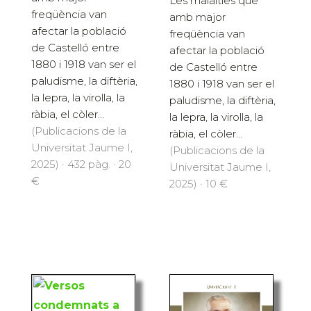
Les malalties que
freqüència van
amb major
afectar la població
freqüència van
de Castelló entre
afectar la població
1880 i 1918 van ser el
de Castelló entre
paludisme, la diftèria,
1880 i 1918 van ser el
la lepra, la virolla, la
paludisme, la diftèria,
ràbia, el còler...
la lepra, la virolla, la
(Publicacions de la
ràbia, el còler...
Universitat Jaume I,
(Publicacions de la
2025) · 432 pàg. · 20
Universitat Jaume I,
€
2025) · 10 €