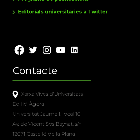
Editorials universitàries a Twitter
Contacte
Xarxa Vives d'Universitats
Edifici Àgora
Universitat Jaume I, local 10
Av. de Vicent Sos Baynat, s/n
12071 Castelló de la Plana