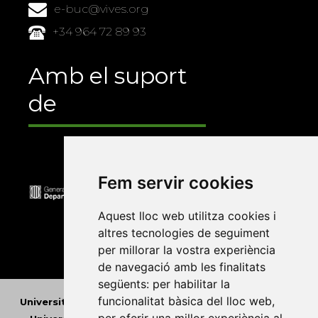
e-buc@vives.org
+34 964 72 89 93
Amb el suport
de
Fem servir cookies
Aquest lloc web utilitza cookies i
altres tecnologies de seguiment
per millorar la vostra experiència
de navegació amb les finalitats
següents:
per habilitar la
funcionalitat bàsica del lloc web
,
Universitat Abat Oliba CEU
•
Universitat d'Alacant
•