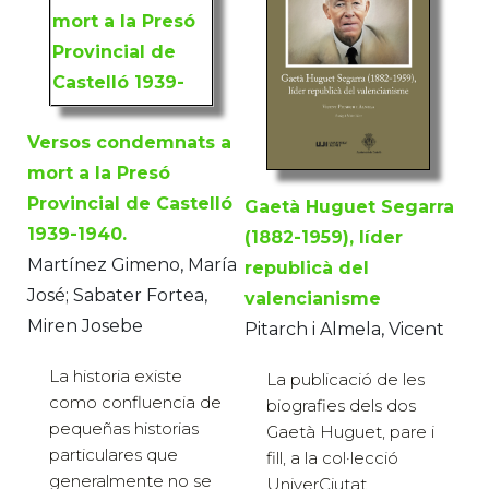
Versos condemnats a
mort a la Presó
Provincial de Castelló
Gaetà Huguet Segarra
1939-1940.
(1882-1959), líder
Martínez Gimeno, María
republicà del
José; Sabater Fortea,
valencianisme
Miren Josebe
Pitarch i Almela, Vicent
La historia existe
La publicació de les
como confluencia de
biografies dels dos
pequeñas historias
Gaetà Huguet, pare i
particulares que
fill, a la col·lecció
generalmente no se
UniverCiutat,