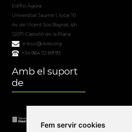
Edifici Àgora
Universitat Jaume I, local 10
Av. de Vicent Sos Baynat, s/n
12071 Castelló de la Plana
e-buc@vives.org
+34 964 72 89 93
Amb el suport
de
Fem servir cookies