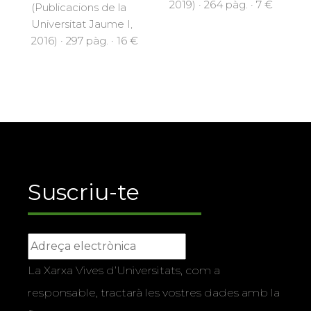
2019) · 264 pàg. · 7 €
(Publicacions de la
Universitat Jaume I,
2016) · 297 pàg. · 16 €
Suscriu-te
La Xarxa Vives d’Universitats, com a
responsable, tractarà les vostres dades amb la