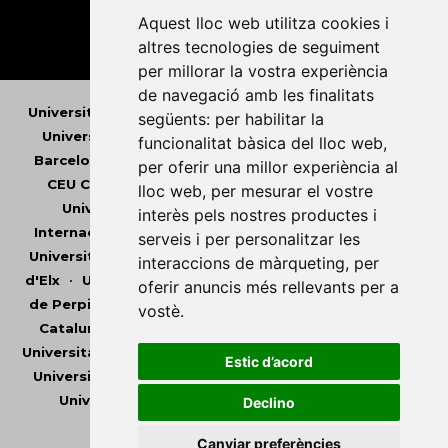
Aquest lloc web utilitza cookies i
altres tecnologies de seguiment
per millorar la vostra experiència
de navegació amb les finalitats
Universitat Abat Oliba CEU
•
Universitat d'Alacant
•
següents:
per habilitar la
Universitat d'Andorra
•
Universitat Autònoma de
funcionalitat bàsica del lloc web
,
Barcelona
•
Universitat de Barcelona
•
Universitat
per oferir una millor experiència al
CEU Cardenal Herrera
•
Universitat de Girona
•
lloc web
,
per mesurar el vostre
Universitat de les Illes Balears
•
Universitat
interès pels nostres productes i
Internacional de Catalunya
•
Universitat Jaume I
•
serveis i per personalitzar les
Universitat de Lleida
•
Universitat Miguel Hernández
interaccions de màrqueting
,
per
d'Elx
•
Universitat Oberta de Catalunya
•
Universitat
oferir anuncis més rellevants per a
de Perpinyà Via Domitia
•
Universitat Politècnica de
vostè
.
Catalunya
•
Universitat Politècnica de València
•
Universitat Pompeu Fabra
•
Universitat Ramon Llull
•
Estic d’acord
Universitat Rovira i Virgili
•
Universitat de Sàsser
•
Universitat de València
•
Universitat de Vic -
Declino
Universitat Central de Catalunya
Canviar preferències