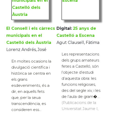
El Consell i els càrrecs
Digital:
25 anys de
municipals en el
Castelló a Escena
Castelló dels Àustria
Agut Clausell, Fàtima
Lorenz Andrés, José
Les representacions
dels grups amateurs
En moltes ocasions la
fetes a Castelló, són
divulgació científica i
l’objecte d’estudi
històrica se centra en
d’aquesta obra: les
els grans
funcions religioses,
esdeveniments, és a
des del segle xiv, i les
dir, en aquells fets
de l’aula de gram�...
que, per la seua
(Publicacions de la
transcendència, es
Universitat Jaume I,
consideren ess...