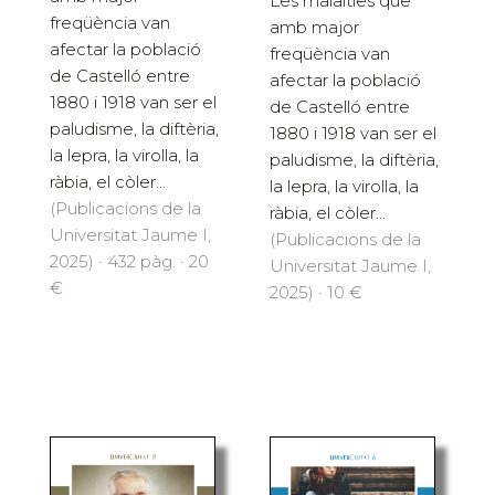
Les malalties que
freqüència van
amb major
afectar la població
freqüència van
de Castelló entre
afectar la població
1880 i 1918 van ser el
de Castelló entre
paludisme, la diftèria,
1880 i 1918 van ser el
la lepra, la virolla, la
paludisme, la diftèria,
ràbia, el còler...
la lepra, la virolla, la
(Publicacions de la
ràbia, el còler...
Universitat Jaume I,
(Publicacions de la
2025) · 432 pàg. · 20
Universitat Jaume I,
€
2025) · 10 €