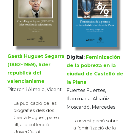
Gaetà Huguet Segarra
Digital:
Feminización
(1882-1959), líder
de la pobreza en la
republicà del
ciudad de Castelló de
valencianisme
la Plana
Pitarch i Almela, Vicent
Fuertes Fuertes,
Iluminada; Alcañiz
La publicació de les
Moscardó, Mercedes
biografies dels dos
Gaetà Huguet, pare i
La investigació sobre
fill, a la col·lecció
la feminització de la
UniverCiutat,