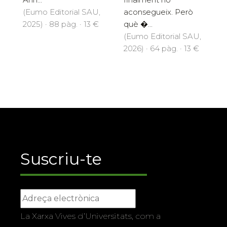
(Eumo Editorial SAU,
aconsegueix. Però
2025) · 88 pàg. · 13 €
què �...
(Eumo Editorial SAU,
2026) · 64 pàg. · 13 €
Suscriu-te
La Xarxa Vives d’Universitats, com a