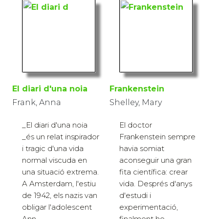
El diari d'una noia
Frankenstein
Frank, Anna
Shelley, Mary
_El diari d'una noia
El doctor
_és un relat inspirador
Frankenstein sempre
i tragic d'una vida
havia somiat
normal viscuda en
aconseguir una gran
una situació extrema.
fita científica: crear
A Amsterdam, l'estiu
vida. Després d'anys
de 1942, els nazis van
d'estudi i
obligar l'adolescent
experimentació,
Ann...
finalment ho