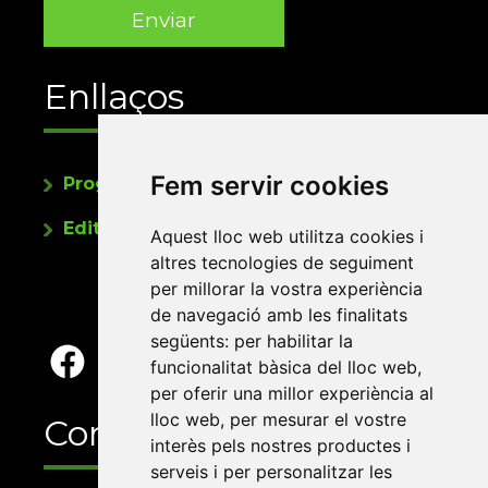
Enllaços
Fem servir cookies
Programa de publicacions
Editorials universitàries a Twitter
Aquest lloc web utilitza cookies i
altres tecnologies de seguiment
per millorar la vostra experiència
de navegació amb les finalitats
següents:
per habilitar la
funcionalitat bàsica del lloc web
,
per oferir una millor experiència al
lloc web
,
per mesurar el vostre
Contacte
interès pels nostres productes i
serveis i per personalitzar les