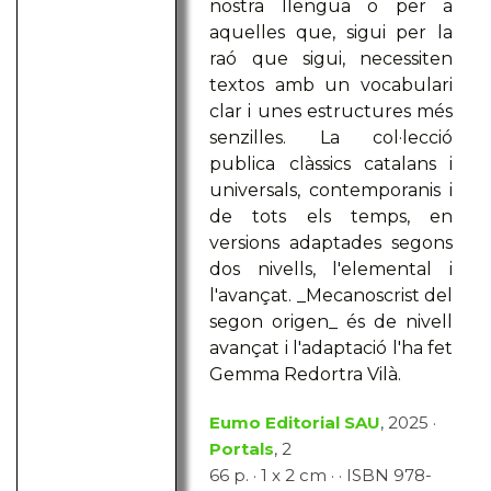
nostra llengua o per a
aquelles que, sigui per la
raó que sigui, necessiten
textos amb un vocabulari
clar i unes estructures més
senzilles. La col·lecció
publica clàssics catalans i
universals, contemporanis i
de tots els temps, en
versions adaptades segons
dos nivells, l'elemental i
l'avançat. _Mecanoscrist del
segon origen_ és de nivell
avançat i l'adaptació l'ha fet
Gemma Redortra Vilà.
Eumo Editorial SAU
, 2025 ·
Portals
, 2
66 p. · 1 x 2 cm · · ISBN 978-