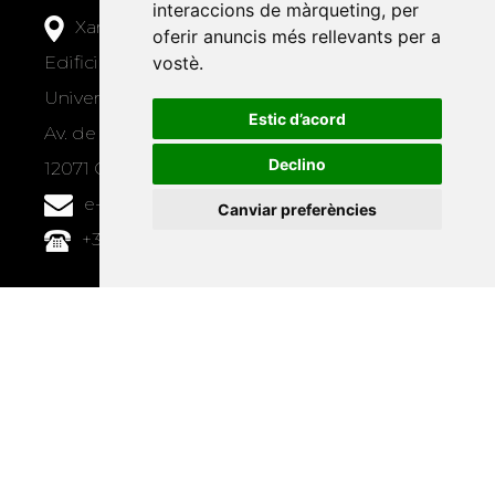
interaccions de màrqueting
,
per
Xarxa Vives d'Universitats
oferir anuncis més rellevants per a
vostè
.
Edifici Àgora
Universitat Jaume I, local 10
Estic d’acord
Av. de Vicent Sos Baynat, s/n
Declino
12071 Castelló de la Plana
e-buc@vives.org
Canviar preferències
+34 964 72 89 93
Amb el suport
de