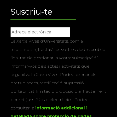
Suscriu-te
La Xarxa Vives d’Universitats, com a
responsable, tractarà les vostres dades amb la
finalitat de gestionar la vostra subscripció i
informar-vos dels actes i activitats que
organitza la Xarxa Vives. Podeu exercir els
drets d’accés, rectificació, supressió,
portabilitat, limitació o oposició al tractament
per mitjans físics o electrònics. Podeu
consultar la
informació addicional i
detallada sobre protecció de dades
.