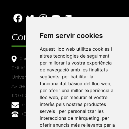
Contacte
Fem servir cookies
Aquest lloc web utilitza cookies i
altres tecnologies de seguiment
Xarxa Vives d'Universitats
per millorar la vostra experiència
Edifici Àgora
de navegació amb les finalitats
següents:
per habilitar la
Universitat Jaume I, local 10
funcionalitat bàsica del lloc web
,
Av. de Vicent Sos Baynat, s/n
per oferir una millor experiència al
12071 Castelló de la Plana
lloc web
,
per mesurar el vostre
interès pels nostres productes i
e-buc@vives.org
serveis i per personalitzar les
+34 964 72 89 93
interaccions de màrqueting
,
per
oferir anuncis més rellevants per a