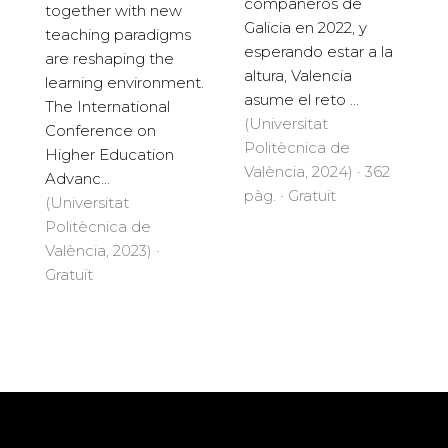
compañeros de
together with new
Galicia en 2022, y
teaching paradigms
esperando estar a la
are reshaping the
altura, Valencia
learning environment.
asume el reto ...
The International
(Universitat
Conference on
Politècnica de
Higher Education
València, 2024) · 362
Advanc...
pàg. · Gratuït
(Universitat
Politècnica de
València, 2023) ·
Gratuït