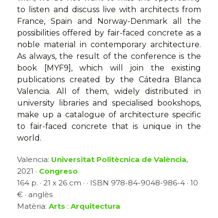
to listen and discuss live with architects from
France, Spain and Norway-Denmark all the
possibilities offered by fair-faced concrete as a
noble material in contemporary architecture.
As always, the result of the conference is the
book [MYF9], which will join the existing
publications created by the Cátedra Blanca
Valencia. All of them, widely distributed in
university libraries and specialised bookshops,
make up a catalogue of architecture specific
to fair-faced concrete that is unique in the
world.
Valencia:
Universitat Politècnica de València
,
2021 ·
Congreso
164 p. · 21 x 26 cm · · ISBN 978-84-9048-986-4 · 10
€ · anglès
Matèria:
Arts
:
Arquitectura