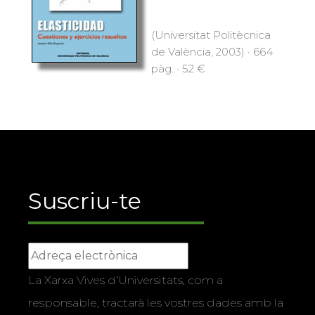
(Universitat Politècnica
de València, 2003) · 664
pàg. · 52 €
Suscriu-te
La Xarxa Vives d’Universitats, com a
responsable, tractarà les vostres dades amb la