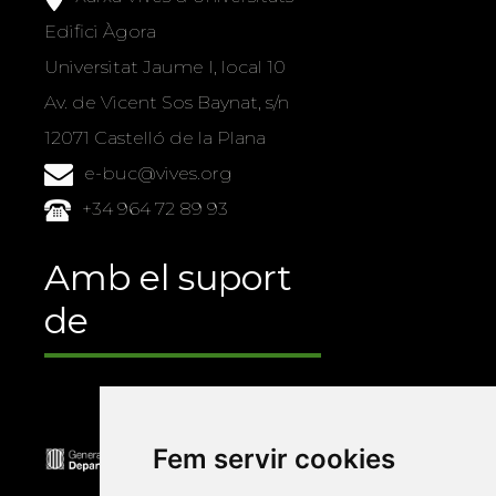
Edifici Àgora
Universitat Jaume I, local 10
Av. de Vicent Sos Baynat, s/n
12071 Castelló de la Plana
e-buc@vives.org
+34 964 72 89 93
Amb el suport
de
Fem servir cookies