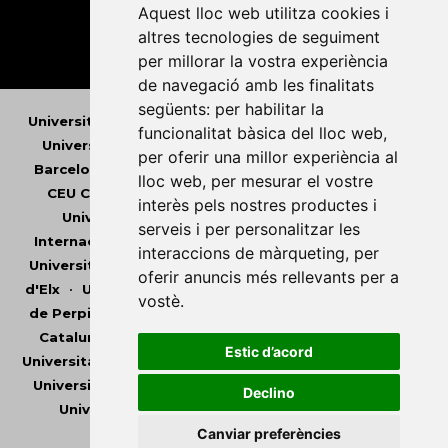
Aquest lloc web utilitza cookies i
altres tecnologies de seguiment
per millorar la vostra experiència
de navegació amb les finalitats
següents:
per habilitar la
Universitat Abat Oliba CEU
•
Universitat d'Alacant
•
funcionalitat bàsica del lloc web
,
Universitat d'Andorra
•
Universitat Autònoma de
per oferir una millor experiència al
Barcelona
•
Universitat de Barcelona
•
Universitat
lloc web
,
per mesurar el vostre
CEU Cardenal Herrera
•
Universitat de Girona
•
interès pels nostres productes i
Universitat de les Illes Balears
•
Universitat
serveis i per personalitzar les
Internacional de Catalunya
•
Universitat Jaume I
•
interaccions de màrqueting
,
per
Universitat de Lleida
•
Universitat Miguel Hernández
oferir anuncis més rellevants per a
d'Elx
•
Universitat Oberta de Catalunya
•
Universitat
vostè
.
de Perpinyà Via Domitia
•
Universitat Politècnica de
Catalunya
•
Universitat Politècnica de València
•
Estic d’acord
Universitat Pompeu Fabra
•
Universitat Ramon Llull
•
Universitat Rovira i Virgili
•
Universitat de Sàsser
•
Declino
Universitat de València
•
Universitat de Vic -
Universitat Central de Catalunya
Canviar preferències