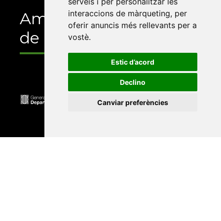
serveis i per personalitzar les
interaccions de màrqueting
,
per
Amb el suport
oferir anuncis més rellevants per a
de
vostè
.
Estic d’acord
Declino
Canviar preferències
Universitat Abat Oliba CEU
•
Universitat d'Alacant
•
Universitat d'Andorra
•
Universitat Autònoma de
Barcelona
•
Universitat de Barcelona
•
Universitat
CEU Cardenal Herrera
•
Universitat de Girona
•