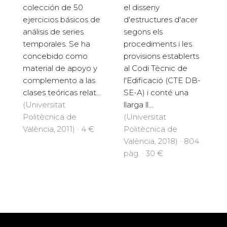
colección de 50
el disseny
ejercicios básicos de
d'estructures d'acer
análisis de series
segons els
temporales. Se ha
procediments i les
concebido como
provisions establerts
material de apoyo y
al Codi Tècnic de
complemento a las
l'Edificació (CTE DB-
clases teóricas relat...
SE-A) i conté una
(Universitat
llarga ll...
Politècnica de
(Universitat
València, 2011) · 4 €
Politècnica de
València, 2018) · 804
pàg. · 30 €