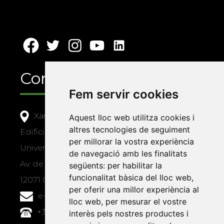
Contacte
Fem servir cookies
Xarxa Vives d'Universitats
Aquest lloc web utilitza cookies i
altres tecnologies de seguiment
Edifici Àgora
per millorar la vostra experiència
Universitat Jaume I, local 10
de navegació amb les finalitats
Av. de Vicent Sos Baynat, s/n
següents:
per habilitar la
funcionalitat bàsica del lloc web
,
12071 Castelló de la Plana
per oferir una millor experiència al
e-buc@vives.org
lloc web
,
per mesurar el vostre
+34 964 72 89 93
interès pels nostres productes i