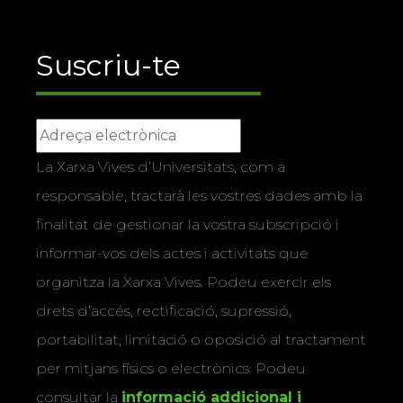
Suscriu-te
La Xarxa Vives d’Universitats, com a
responsable, tractarà les vostres dades amb la
finalitat de gestionar la vostra subscripció i
informar-vos dels actes i activitats que
organitza la Xarxa Vives. Podeu exercir els
drets d’accés, rectificació, supressió,
portabilitat, limitació o oposició al tractament
per mitjans físics o electrònics. Podeu
consultar la
informació addicional i