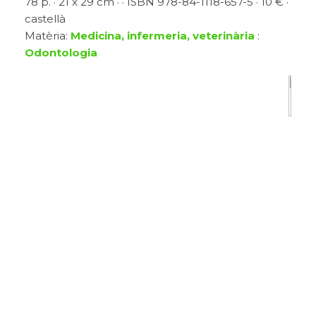
78 p. · 21 x 29 cm · · ISBN 978-84-1118-657-5 · 10 € ·
castellà
Matèria:
Medicina, infermeria, veterinària
:
Odontologia