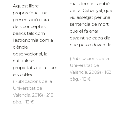
mals temps també
Aquest llibre
per al Cabanyal, que
proporciona una
viu assetjat per una
presentació clara
sentència de mort
dels conceptes
que el fa anar
bàsics tals com
esvaint-se cada dia
l'astronomia com a
que passa davant la
ciència
i...
observacional, la
(Publicacions de la
naturalesa i
Universitat de
propietats de la Llum,
València, 2009) · 162
els col·lec...
pàg. · 12 €
(Publicacions de la
Universitat de
València, 2016) · 218
pàg. · 13 €