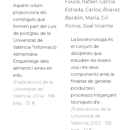
Fouce, Rafael; García
Aquest volum
Estrada, Carlos; Álvarez
proporciona els
Bardón, María; Gil
continguts que
Ponce, José Vicente
formen part del curs
de postgrau de la
La biotecnologia és
Universitat de
el conjunt de
València "Informació
disciplines que
Alimentària:
estudien els éssers
Etiquetatge dels
vius i els seus
aliments i eines en
components amb la
edu...
finalitat de generar
(Publicacions de la
productes i
Universitat de
processos mitjançant
València, 2014) · 198
tècniques d'e...
pàg. · 25 €
(Publicacions de la
Universitat de
València, 2021) · 136
pàg. · 12 €