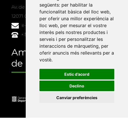
següents:
per habilitar la
Av. de Vicent Sos Baynat, s/n
funcionalitat bàsica del lloc web
,
12071 Castelló de la Plana
per oferir una millor experiència al
lloc web
,
per mesurar el vostre
e-buc@vives.org
interès pels nostres productes i
+34 964 72 89 93
serveis i per personalitzar les
interaccions de màrqueting
,
per
Amb el suport
oferir anuncis més rellevants per a
vostè
.
de
Estic d’acord
Declino
Canviar preferències