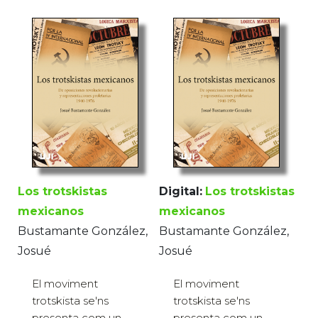
Los trotskistas
Digital:
Los trotskistas
mexicanos
mexicanos
Bustamante González,
Bustamante González,
Josué
Josué
El moviment
El moviment
trotskista se'ns
trotskista se'ns
presenta com un
presenta com un