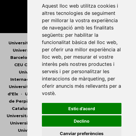
Aquest lloc web utilitza cookies i
altres tecnologies de seguiment
per millorar la vostra experiència
de navegació amb les finalitats
següents:
per habilitar la
funcionalitat bàsica del lloc web
,
Universitat Abat Oliba CEU
•
Universitat d'Alacant
•
per oferir una millor experiència al
Universitat d'Andorra
•
Universitat Autònoma de
lloc web
,
per mesurar el vostre
Barcelona
•
Universitat de Barcelona
•
Universitat
interès pels nostres productes i
CEU Cardenal Herrera
•
Universitat de Girona
•
serveis i per personalitzar les
Universitat de les Illes Balears
•
Universitat
interaccions de màrqueting
,
per
Internacional de Catalunya
•
Universitat Jaume I
•
oferir anuncis més rellevants per a
Universitat de Lleida
•
Universitat Miguel Hernández
vostè
.
d'Elx
•
Universitat Oberta de Catalunya
•
Universitat
de Perpinyà Via Domitia
•
Universitat Politècnica de
Estic d’acord
Catalunya
•
Universitat Politècnica de València
•
Universitat Pompeu Fabra
•
Universitat Ramon Llull
•
Declino
Universitat Rovira i Virgili
•
Universitat de Sàsser
•
Universitat de València
•
Universitat de Vic -
Canviar preferències