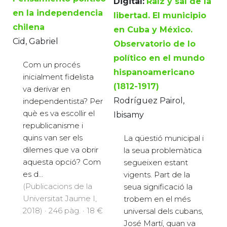
Digital:
Raíz y sal de la
en la independencia
libertad. El municipio
chilena
en Cuba y México.
Cid, Gabriel
Observatorio de lo
político en el mundo
Com un procés
hispanoamericano
inicialment fidelista
(1812-1917)
va derivar en
Rodríguez Pairol,
independentista? Per
què es va escollir el
Ibisamy
republicanisme i
quins van ser els
La qüestió municipal i
dilemes que va obrir
la seua problemàtica
aquesta opció? Com
segueixen estant
es d...
vigents. Part de la
(Publicacions de la
seua significació la
Universitat Jaume I,
trobem en el més
2018) · 246 pàg. · 18 €
universal dels cubans,
José Martí, quan va