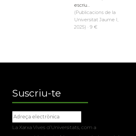
escriu...
(Publicacions de la
Universitat Jaume I,
2025) · 9 €
Suscriu-te
La Xarxa Vives d’Universitats, com a