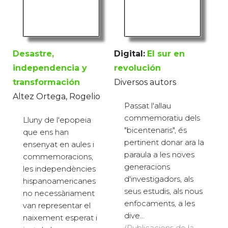
Desastre,
Digital:
El sur en
independencia y
revolución
transformación
Diversos autors
Altez Ortega, Rogelio
Passat l'allau
commemoratiu dels
Lluny de l'epopeia
"bicentenaris", és
que ens han
pertinent donar ara la
ensenyat en aules i
paraula a les noves
commemoracions,
generacions
les independències
d'investigadors, als
hispanoamericanes
seus estudis, als nous
no necessàriament
enfocaments, a les
van representar el
dive...
naixement esperat i
(Publicacions de la