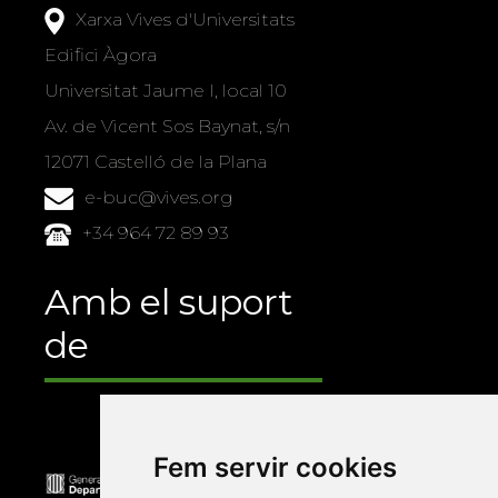
Xarxa Vives d'Universitats
Edifici Àgora
Universitat Jaume I, local 10
Av. de Vicent Sos Baynat, s/n
12071 Castelló de la Plana
e-buc@vives.org
+34 964 72 89 93
Amb el suport
de
Fem servir cookies