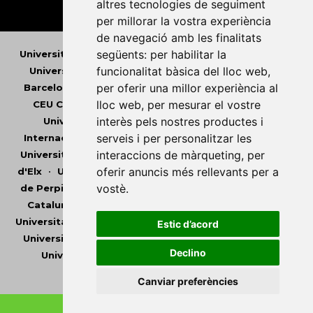
altres tecnologies de seguiment
per millorar la vostra experiència
de navegació amb les finalitats
següents:
per habilitar la
Universitat Abat Oliba CEU
•
Universitat d'Alacant
•
funcionalitat bàsica del lloc web
,
Universitat d'Andorra
•
Universitat Autònoma de
per oferir una millor experiència al
Barcelona
•
Universitat de Barcelona
•
Universitat
lloc web
,
per mesurar el vostre
CEU Cardenal Herrera
•
Universitat de Girona
•
interès pels nostres productes i
Universitat de les Illes Balears
•
Universitat
serveis i per personalitzar les
Internacional de Catalunya
•
Universitat Jaume I
•
interaccions de màrqueting
,
per
Universitat de Lleida
•
Universitat Miguel Hernández
oferir anuncis més rellevants per a
d'Elx
•
Universitat Oberta de Catalunya
•
Universitat
vostè
.
de Perpinyà Via Domitia
•
Universitat Politècnica de
Catalunya
•
Universitat Politècnica de València
•
Universitat Pompeu Fabra
•
Universitat Ramon Llull
•
Estic d’acord
Universitat Rovira i Virgili
•
Universitat de Sàsser
•
Declino
Universitat de València
•
Universitat de Vic -
Universitat Central de Catalunya
Canviar preferències