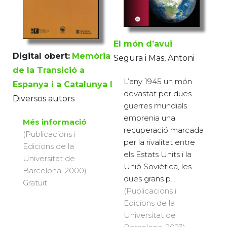
El món d’avui
Digital obert:
Memòria
Segura i Mas, Antoni
de la Transició a
L’any 1945 un món
Espanya i a Catalunya I
devastat per dues
Diversos autors
guerres mundials
emprenia una
Més informació
recuperació marcada
(Publicacions i
per la rivalitat entre
Edicions de la
els Estats Units i la
Universitat de
Unió Soviètica, les
Barcelona, 2000) ·
dues grans p...
Gratuït
(Publicacions i
Edicions de la
Universitat de