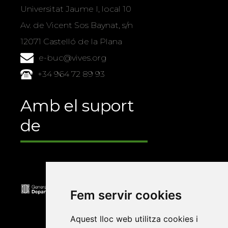
Universitat Jaume I, local 10
Av. de Vicent Sos Baynat, s/n
12071 Castelló de la Plana
e-buc@vives.org
+34 964 72 89 93
Amb el suport
de
Fem servir cookies
Aquest lloc web utilitza cookies i