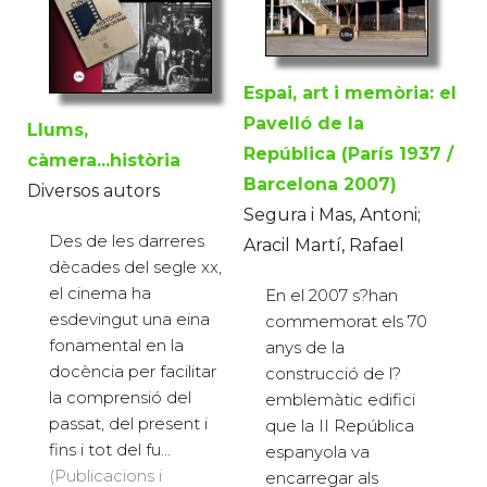
Espai, art i memòria: el
Pavelló de la
Llums,
República (París 1937 /
càmera...història
Barcelona 2007)
Diversos autors
Segura i Mas, Antoni;
Des de les darreres
Aracil Martí, Rafael
dècades del segle xx,
el cinema ha
En el 2007 s?han
esdevingut una eina
commemorat els 70
fonamental en la
anys de la
docència per facilitar
construcció de l?
la comprensió del
emblemàtic edifici
passat, del present i
que la II República
fins i tot del fu...
espanyola va
(Publicacions i
encarregar als