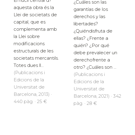
El nucli central d?
¿Cuáles son las
aquesta obra és la
garantías de los
Llei de societats de
derechos y las
capital, que es
libertades?
complementa amb
¿Quiéndisfruta de
la Llei sobre
ellas? ¿Frente a
modificacions
quién? ¿Por qué
estructurals de les
debe prevalecer un
societats mercantils.
derechofrente a
Totes dues ll...
otro? ¿Cuáles son ...
(Publicacions i
(Publicacions i
Edicions de la
Edicions de la
Universitat de
Universitat de
Barcelona, 2013) ·
Barcelona, 2021) · 342
440 pàg. · 25 €
pàg. · 28 €