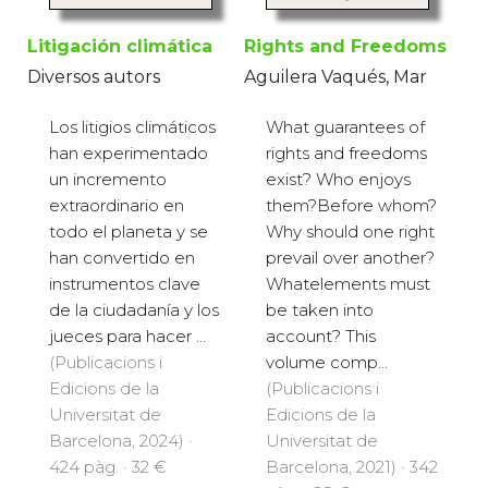
Litigación climática
Rights and Freedoms
Diversos autors
Aguilera Vaqués, Mar
Los litigios climáticos
What guarantees of
han experimentado
rights and freedoms
un incremento
exist? Who enjoys
extraordinario en
them?Before whom?
todo el planeta y se
Why should one right
han convertido en
prevail over another?
instrumentos clave
Whatelements must
de la ciudadanía y los
be taken into
jueces para hacer ...
account? This
(Publicacions i
volume comp...
Edicions de la
(Publicacions i
Universitat de
Edicions de la
Barcelona, 2024) ·
Universitat de
424 pàg. · 32 €
Barcelona, 2021) · 342