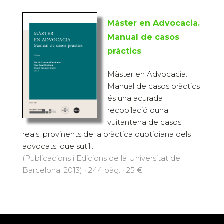
Màster en Advocacia.
Manual de casos
pràctics
Màster en Advocacia.
Manual de casos pràctics
és una acurada
recopilació duna
vuitantena de casos
reals, provinents de la pràctica quotidiana dels
advocats, que sutil...
(Publicacions i Edicions de la Universitat de
Barcelona, 2013) · 244 pàg. · 25 €