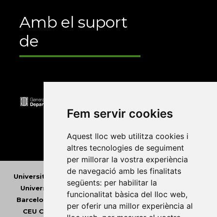
Amb el suport
de
Fem servir cookies
Aquest lloc web utilitza cookies i
altres tecnologies de seguiment
per millorar la vostra experiència
de navegació amb les finalitats
Universitat Abat Oliba CEU
•
Universitat d'Alacant
•
següents:
per habilitar la
Universitat d'Andorra
•
Universitat Autònoma de
funcionalitat bàsica del lloc web
,
Barcelona
•
Universitat de Barcelona
•
Universitat
per oferir una millor experiència al
CEU Cardenal Herrera
•
Universitat de Girona
•