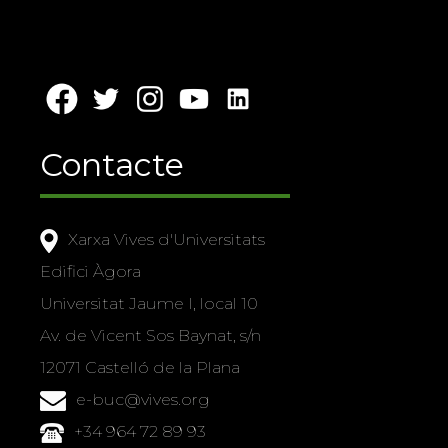
Contacte
Xarxa Vives d'Universitats
Edifici Àgora
Universitat Jaume I, local 10
Av. de Vicent Sos Baynat, s/n
12071 Castelló de la Plana
e-buc@vives.org
+34 964 72 89 93