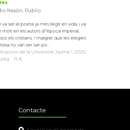
stes
dio Nasón, Publio
 va ser el poeta ja més llegit en vida, i va
uir molt en els autors d?època imperial,
sos els cristians. I malgrat que les elegies
istia no van ser tan po...
licacions de la Universitat Jaume I, 2025)
 pàg. · 15 €
Contacte
Xarxa Vives d'Universitats