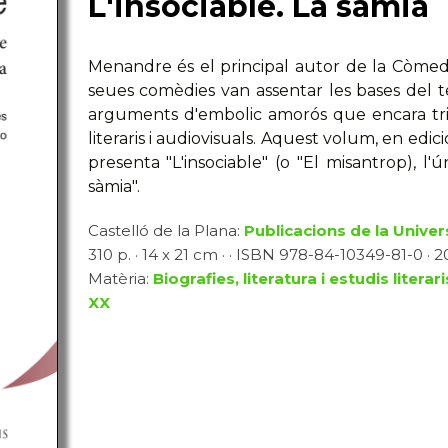
L'insociable. La sàmia
Menandre és el principal autor de la Còmed
seues comèdies van assentar les bases del te
arguments d'embolic amorós que encara tri
literaris i audiovisuals. Aquest volum, en edic
presenta "L'insociable" (o "El misantrop), l'
sàmia".
Castelló de la Plana:
Publicacions de la Univer
310 p. · 14 x 21 cm · · ISBN 978-84-10349-81-0 · 2
Matèria:
Biografies, literatura i estudis literari
XX