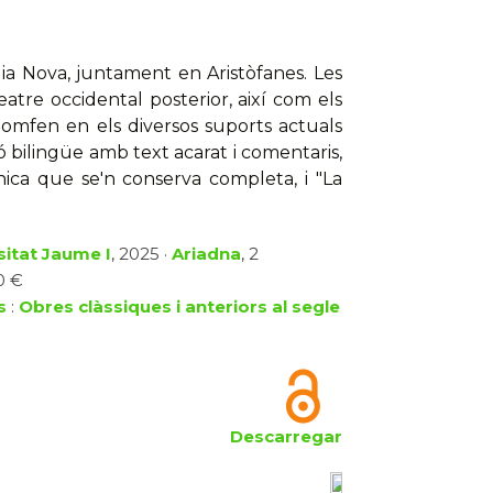
ia Nova, juntament en Aristòfanes. Les
atre occidental posterior, així com els
omfen en els diversos suports actuals
ió bilingüe amb text acarat i comentaris,
única que se'n conserva completa, i "La
sitat Jaume I
, 2025 ·
Ariadna
, 2
0 €
s
:
Obres clàssiques i anteriors al segle
Descarregar