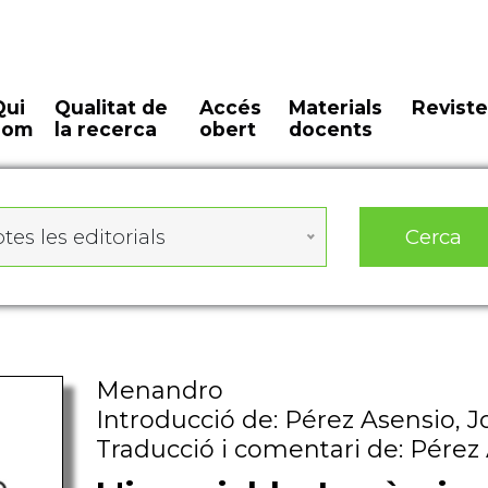
Qui
Qualitat de
Accés
Materials
Reviste
som
la recerca
obert
docents
Cerca
tes les editorials
Menandro
Introducció de: Pérez Asensio, J
Traducció i comentari de: Pérez