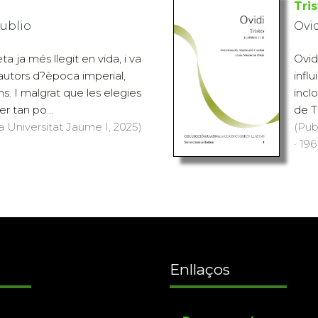
Tri
Publio
Ovi
ta ja més llegit en vida, i va
Ovidi
s autors d?època imperial,
infl
ans. I malgrat que les elegies
inclo
er tan po...
de Tr
a Universitat Jaume I, 2025)
(Pub
· 196
Enllaços