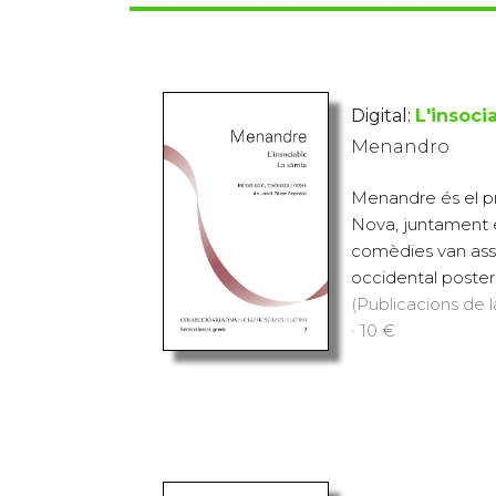
Digital:
L'insoci
Menandro
Menandre és el pr
Nova, juntament e
comèdies van asse
occidental posteri
(Publicacions de l
· 10 €