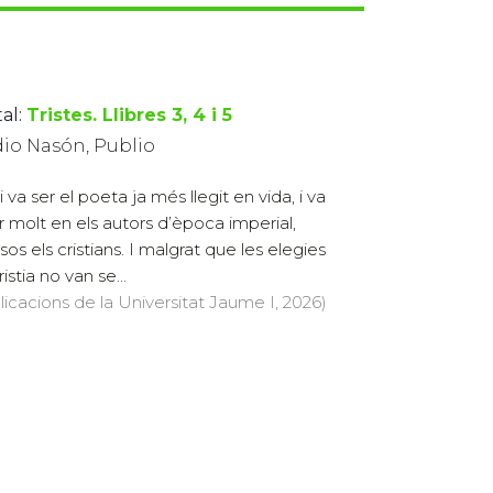
al:
Tristes. Llibres 3, 4 i 5
dio Nasón, Publio
 va ser el poeta ja més llegit en vida, i va
uir molt en els autors d’època imperial,
sos els cristians. I malgrat que les elegies
istia no van se...
licacions de la Universitat Jaume I, 2026)