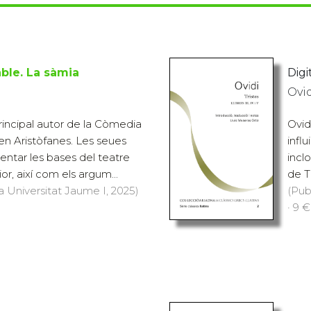
able. La sàmia
Digit
Ovi
incipal autor de la Còmedia
Ovidi
n Aristòfanes. Les seues
infl
ntar les bases del teatre
inclo
or, així com els argum...
de Tr
a Universitat Jaume I, 2025)
(Pub
· 9 €