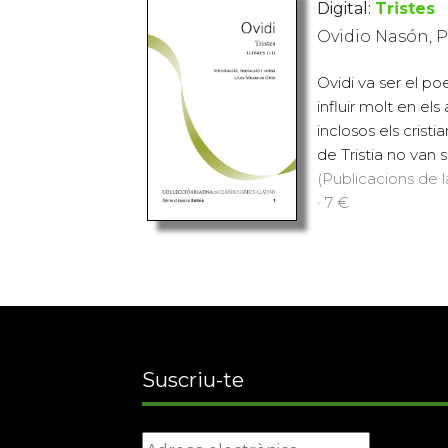
Digital:
Tristes
Ovidio Nasón, 
Ovidi va ser el poe
influir molt en el
inclosos els cristi
de Tristia no van s
(Publicacions de l
· 7 €
Suscriu-te