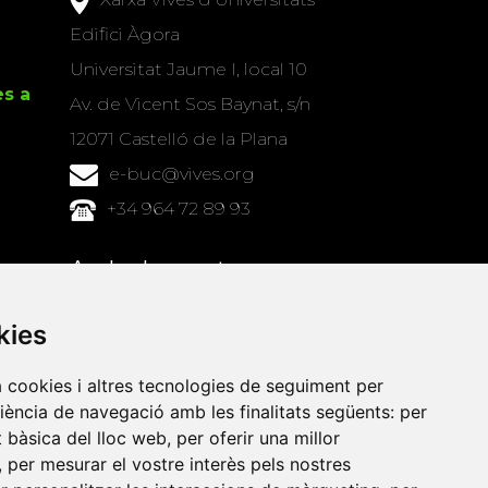
Edifici Àgora
Universitat Jaume I, local 10
es a
Av. de Vicent Sos Baynat, s/n
12071 Castelló de la Plana
e-buc@vives.org
+34 964 72 89 93
Amb el suport
de
kies
a cookies i altres tecnologies de seguiment per
riència de navegació amb les finalitats següents:
per
at bàsica del lloc web
,
per oferir una millor
,
per mesurar el vostre interès pels nostres