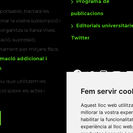
Programa de
ponsable, tractarà les
publicacions
nar la vostra subscripció i
Editorials universitàri
 organitza la Xarxa Vives.
Twitter
cació, supressió,
actament per mitjans físics
rmació addicional i
s
.
u que utilitzem les
Fem servir coo
ió sobre els actes i
Aquest lloc web utilitz
millorar la vostra expe
habilitar la funcionalit
experiència al lloc web