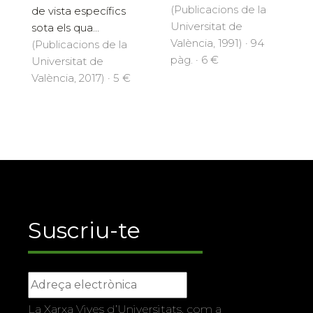
(Publicacions de la
de vista específics
Universitat de
sota els qua...
València, 1991) · 94
(Publicacions de la
pàg. · 6 €
Universitat de
València, 2017) · 5 €
Suscriu-te
La Xarxa Vives d’Universitats, com a