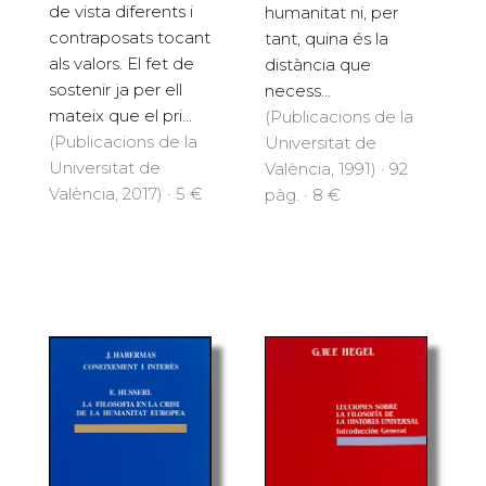
de vista diferents i
humanitat ni, per
contraposats tocant
tant, quina és la
als valors. El fet de
distància que
sostenir ja per ell
necess...
mateix que el pri...
(Publicacions de la
(Publicacions de la
Universitat de
Universitat de
València, 1991) · 92
València, 2017) · 5 €
pàg. · 8 €