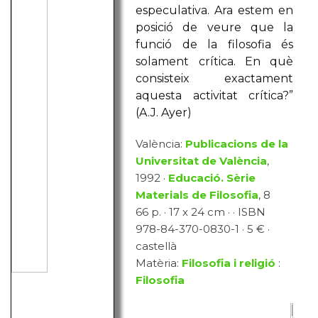
especulativa. Ara estem en
posició de veure que la
funció de la filosofia és
solament crítica. En què
consisteix exactament
aquesta activitat crítica?”
(A.J. Ayer)
València:
Publicacions de la
Universitat de València
,
1992 ·
Educació. Sèrie
Materials de Filosofia
, 8
66 p. · 17 x 24 cm · · ISBN
978-84-370-0830-1 · 5 € ·
castellà
Matèria:
Filosofia i religió
:
Filosofia