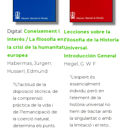
Digital:
Coneixement i
Lecciones sobre la
interès / La filosofia en
Filosofía de la Historia
la crisi de la humanitat
Universal.
europea
Introducción General
Habermas, Jürgen;
Hegel, G. W. F.
Husserl, Edmund
“L’esperit és
essencialment
?L?actitud de la
individu; però en
disposició tècnica, de
l’element de la
la comprensió
història universal no
pràctica de la vida i
hem de tractar amb
de l?emancipació de
la singularitat o amb
la coerció natural,
la limitació i el reto...
determina els punts