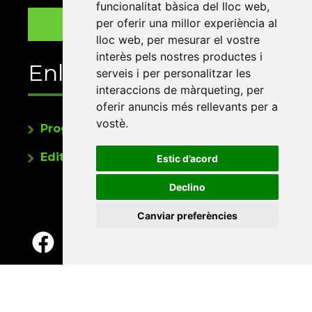
funcionalitat bàsica del lloc web
,
per oferir una millor experiència al
lloc web
,
per mesurar el vostre
interès pels nostres productes i
Enllaços
serveis i per personalitzar les
interaccions de màrqueting
,
per
oferir anuncis més rellevants per a
vostè
.
Programa de publicacions
Editorials universitàries a Twitter
Estic d’acord
Declino
Canviar preferències
Contacte