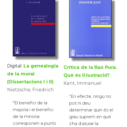
Digital:
La genealogia
Crítica de la Raó Pura.
de la moral
Què és Il·lustració?
(Dissertacions I i II)
Kant, Immanuel
Nietzsche, Friedrich
“En efecte, ningú no
"El benefici de la
pot ni deu
majoria i el benefici
determinar quin és el
de la minoria
grau suprem en què
corresponen a punts
s’ha d’aturar la