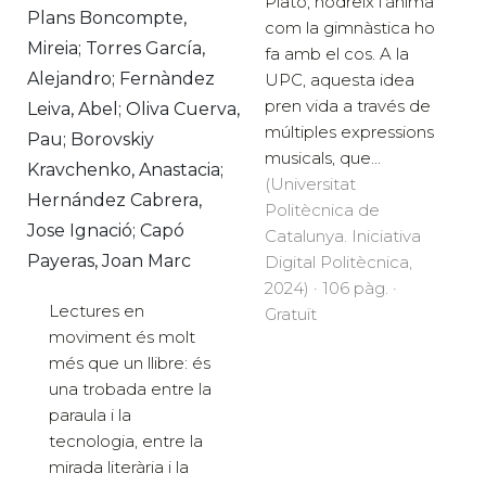
Plató, nodreix l’ànima
Plans Boncompte,
com la gimnàstica ho
Mireia; Torres García,
fa amb el cos. A la
Alejandro; Fernàndez
UPC, aquesta idea
pren vida a través de
Leiva, Abel; Oliva Cuerva,
múltiples expressions
Pau; Borovskiy
musicals, que...
Kravchenko, Anastacia;
(Universitat
Hernández Cabrera,
Politècnica de
Jose Ignació; Capó
Catalunya. Iniciativa
Payeras, Joan Marc
Digital Politècnica,
2024) · 106 pàg. ·
Lectures en
Gratuït
moviment és molt
més que un llibre: és
una trobada entre la
paraula i la
tecnologia, entre la
mirada literària i la