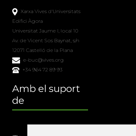
Xarxa Vives d'Universitats
Edifici Àgora
Universitat Jaume I, local 10
Av. de Vicent Sos Baynat, s/n
12071 Castelló de la Plana
e-buc@vives.org
+34 964 72 89 93
Amb el suport
de