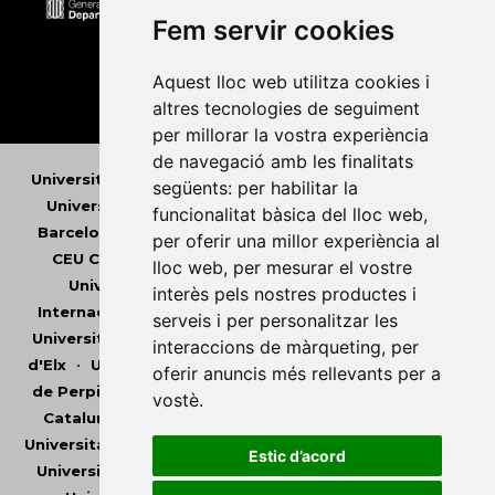
Fem servir cookies
Aquest lloc web utilitza cookies i
altres tecnologies de seguiment
per millorar la vostra experiència
de navegació amb les finalitats
Universitat Abat Oliba CEU
•
Universitat d'Alacant
•
següents:
per habilitar la
Universitat d'Andorra
•
Universitat Autònoma de
funcionalitat bàsica del lloc web
,
Barcelona
•
Universitat de Barcelona
•
Universitat
per oferir una millor experiència al
CEU Cardenal Herrera
•
Universitat de Girona
•
lloc web
,
per mesurar el vostre
Universitat de les Illes Balears
•
Universitat
interès pels nostres productes i
Internacional de Catalunya
•
Universitat Jaume I
•
serveis i per personalitzar les
Universitat de Lleida
•
Universitat Miguel Hernández
interaccions de màrqueting
,
per
d'Elx
•
Universitat Oberta de Catalunya
•
Universitat
oferir anuncis més rellevants per a
de Perpinyà Via Domitia
•
Universitat Politècnica de
vostè
.
Catalunya
•
Universitat Politècnica de València
•
Universitat Pompeu Fabra
•
Universitat Ramon Llull
•
Estic d’acord
Universitat Rovira i Virgili
•
Universitat de Sàsser
•