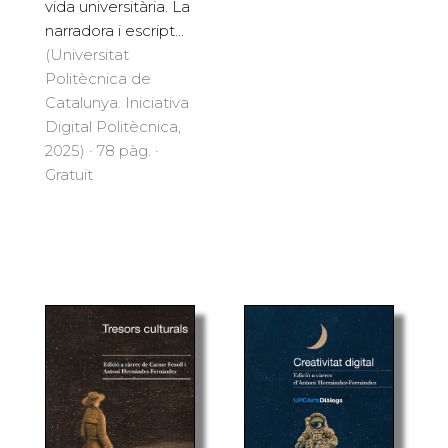
vida universitària. La
narradora i escript...
(Universitat
Politècnica de
Catalunya. Iniciativa
Digital Politècnica,
2025) · 78 pàg. ·
Gratuït