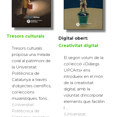
Tresors culturals
Digital obert:
Creativitat digital
Tresors culturals
proposa una mirada
El segon volum de la
coral al patrimoni de
col·lecció «Diàlegs
la Universitat
UPCArts» ens
Politècnica de
introdueix en el món
Catalunya a través
de la creativitat
d’objectes científics,
digital, amb la
col·leccions
voluntat d’incorporar
museístiques, fons...
elements que facilitin
(Universitat
l ...
Politècnica de
(Universitat