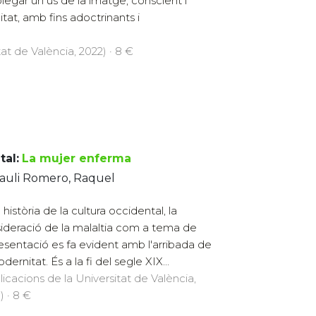
legar un ús de la imatge, conscient i
tat, amb fins adoctrinants i
at de València, 2022) · 8 €
tal:
La mujer enferma
xauli Romero, Raquel
 història de la cultura occidental, la
ideració de la malaltia com a tema de
esentació es fa evident amb l'arribada de
dernitat. És a la fi del segle XIX...
licacions de la Universitat de València,
) · 8 €