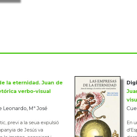
e la eternidad. Juan de
Digi
etórica verbo-visual
Jua
visu
e Leonardo, Mª José
Cues
c, previ a la seua expulsió
En u
mpanyia de Jesús va
d'Es