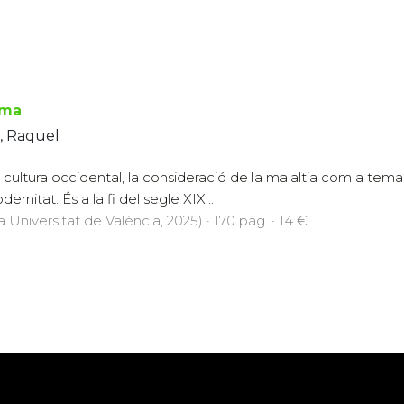
rma
, Raquel
la cultura occidental, la consideració de la malaltia com a te
dernitat. És a la fi del segle XIX...
a Universitat de València, 2025) · 170 pàg. · 14 €