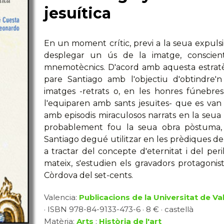
jesuítica
En un moment crític, previ a la seua expuls
desplegar un ús de la imatge, conscient
mnemotècnics. D'acord amb aquesta estratègi
pare Santiago amb l'objectiu d'obtindre'n 
imatges -retrats o, en les honres fúnebres
l'equiparen amb sants jesuïtes- que es van
amb episodis miraculosos narrats en la seua b
probablement fou la seua obra pòstuma, 
Santiago degué utilitzar en les prèdiques dels
a tractar del concepte d'eternitat i del peril
mateix, s'estudien els gravadors protagoni
Còrdova del set-cents.
Valencia:
Publicacions de la Universitat de Va
· ISBN 978-84-9133-473-6 · 8 € · castellà
Matèria:
Arts
:
Història de l'art