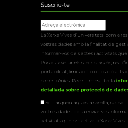
Suscriu-te
La Xarxa Vives d’Universitats, com a res
vostres dades amb la finalitat de gestio
informar-vos dels actes i activitats que
Podeu exercir els drets d’accés, rectifi
portabilitat, limitació o oposició al tr
o electrònics. Podeu consultar la
info
detallada sobre protecció de dade
Si marqueu aquesta casella, consenti
vostres dades per a enviar-vos informac
activitats que organitza la Xarxa Vives.