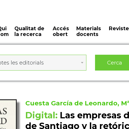
Qui
Qualitat de
Accés
Materials
Reviste
som
la recerca
obert
docents
Cerca
tes les editorials
Cuesta García de Leonardo, Mª
Digital:
Las empresas d
de Santiago y la retóri