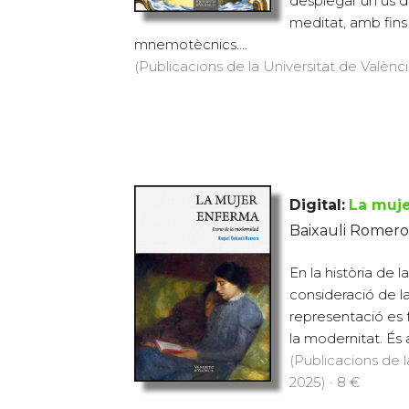
desplegar un ús d
meditat, amb fins 
mnemotècnics....
(Publicacions de la Universitat de València
Digital:
La muj
Baixauli Romero
En la història de l
consideració de l
representació es 
la modernitat. És a 
(Publicacions de l
2025) · 8 €