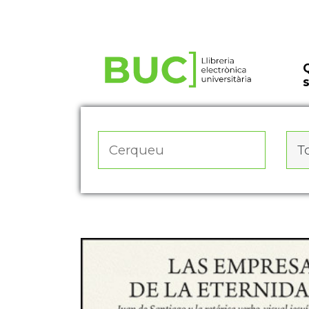
Actualitza les preferències de les cookies
To