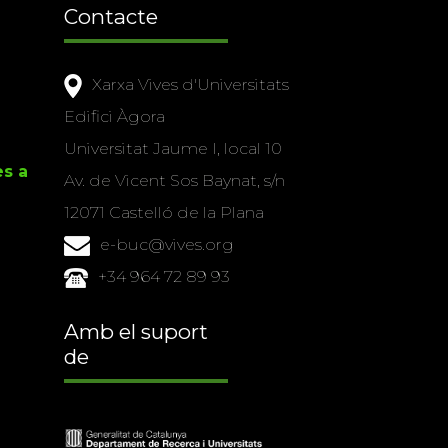
Contacte
Xarxa Vives d'Universitats
Edifici Àgora
Universitat Jaume I, local 10
es a
Av. de Vicent Sos Baynat, s/n
12071 Castelló de la Plana
e-buc@vives.org
+34 964 72 89 93
Amb el suport
de