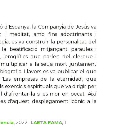
ió d'Espanya, la Companyia de Jesús va
 i meditat, amb fins adoctrinants i
a, es va construir la personalitat del
la beatificació mitjançant paraules i
, jeroglífics que parlen del clergue i
 multiplicar a la seua mort juntament
iografia. Llavors es va publicar el que
'Las empresas de la eternidad', que
 exercicis espirituals que va dirigir per
l d'afrontar-la si es mor en pecat. Així
stes d'aquest desplegament icònic a la
lència
, 2022 ·
LAETA FAMA
, 1