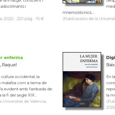
e la imatge, conscient i
desp
adoctrinants i
medi
mnemotècnics....
, 2022) · 220 pàg. · 15 €
(Publicacions de la Universit
er enferma
Digi
, Raquel
Bai
a cultura occidental, la
En la
a malaltia com a tema de
cons
fa evident amb l'arribada de
repr
la fi del segle XIX...
la mo
a Universitat de València,
(Pub
2025