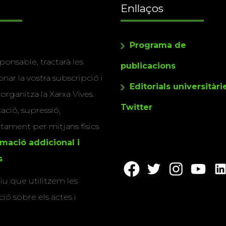
Enllaços
Programa de
ponsable, tractarà les
publicacions
nar la vostra subscripció i
Editorials universitàri
 organitza la Xarxa Vives.
Twitter
cació, supressió,
actament per mitjans físics
rmació addicional i
s
.
u que utilitzem les
ió sobre els actes i