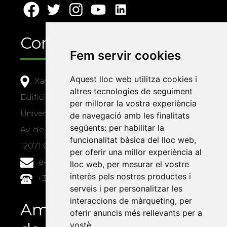
Contacte
Fem servir cookies
Aquest lloc web utilitza cookies i
Xarxa Vives d'Universitats
altres tecnologies de seguiment
Edifici Àgora
per millorar la vostra experiència
Universitat Jaume I, local 10
de navegació amb les finalitats
següents:
per habilitar la
Av. de Vicent Sos Baynat, s/n
funcionalitat bàsica del lloc web
,
12071 Castelló de la Plana
per oferir una millor experiència al
e-buc@vives.org
lloc web
,
per mesurar el vostre
interès pels nostres productes i
+34 964 72 89 93
serveis i per personalitzar les
interaccions de màrqueting
,
per
Amb el suport
oferir anuncis més rellevants per a
vostè
.