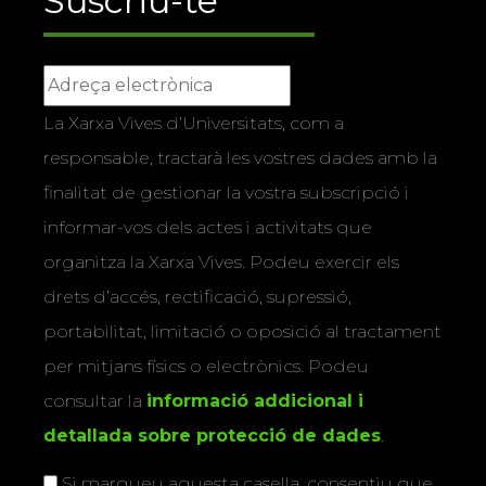
Suscriu-te
La Xarxa Vives d’Universitats, com a
responsable, tractarà les vostres dades amb la
finalitat de gestionar la vostra subscripció i
informar-vos dels actes i activitats que
organitza la Xarxa Vives. Podeu exercir els
drets d’accés, rectificació, supressió,
portabilitat, limitació o oposició al tractament
per mitjans físics o electrònics. Podeu
consultar la
informació addicional i
detallada sobre protecció de dades
.
Si marqueu aquesta casella, consentiu que