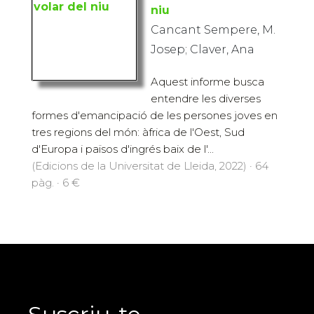
niu
Cancant Sempere, M.
Josep; Claver, Ana
Aquest informe busca
entendre les diverses
formes d'emancipació de les persones joves en
tres regions del món: àfrica de l'Oest, Sud
d'Europa i països d'ingrés baix de l'...
(Edicions de la Universitat de Lleida, 2022) · 64
pàg. · 6 €