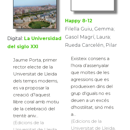
Happy 8-12
Filella Guiu, Gemma;
Gasol Magrí, Laura;
Digital:
La Universidad
Rueda Carcelén, Pilar
del siglo XXI
Existeix consens a
Jaume Porta, primer
l’hora d’assenyalar
rector electe de la
que moltes de les
Universitat de Lleida
agressions que es
dels temps moderns,
produeixen dins del
es va proposar la
grup d'iguals no es
creació d?aquest
deuen a un excés
llibre coral amb motiu
d'hostilitat, sinó més
de la celebració del
a...
trentè aniv...
(Edicions de la
(Edicions de la
Universitat de Lleida,
Universitat de Lleida,