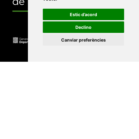
de
Estic d’acord
Declino
Canviar preferències
Universitat Abat Oliba CEU
•
Universitat d'Alacant
•
Universitat d'Andorra
•
Universitat Autònoma de
Barcelona
•
Universitat de Barcelona
•
Universitat
CEU Cardenal Herrera
•
Universitat de Girona
•
Universitat de les Illes Balears
•
Universitat
Internacional de Catalunya
•
Universitat Jaume I
•
Universitat de Lleida
•
Universitat Miguel Hernández