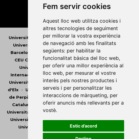
Fem servir cookies
Aquest lloc web utilitza cookies i
altres tecnologies de seguiment
per millorar la vostra experiència
Universitat Abat Oliba CEU
•
Universitat d'Alacant
•
de navegació amb les finalitats
Universitat d'Andorra
•
Universitat Autònoma de
següents:
per habilitar la
Barcelona
•
Universitat de Barcelona
•
Universitat
funcionalitat bàsica del lloc web
,
CEU Cardenal Herrera
•
Universitat de Girona
•
per oferir una millor experiència al
Universitat de les Illes Balears
•
Universitat
lloc web
,
per mesurar el vostre
Internacional de Catalunya
•
Universitat Jaume I
•
interès pels nostres productes i
Universitat de Lleida
•
Universitat Miguel Hernández
serveis i per personalitzar les
d'Elx
•
Universitat Oberta de Catalunya
•
Universitat
interaccions de màrqueting
,
per
de Perpinyà Via Domitia
•
Universitat Politècnica de
oferir anuncis més rellevants per a
Catalunya
•
Universitat Politècnica de València
•
vostè
.
Universitat Pompeu Fabra
•
Universitat Ramon Llull
•
Universitat Rovira i Virgili
•
Universitat de Sàsser
•
Estic d’acord
Universitat de València
•
Universitat de Vic -
Universitat Central de Catalunya
Declino