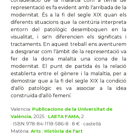
consideració de la malaltia com a tema de
representació es fa evident amb l'arribada de la
modernitat. És a la fi del segle XIX quan els
diferents situacions que la centúria interpreta
entorn del patològic desemboquen en la
visualitat, i se'n diferencien els significats i
tractaments. En aquest treball ens aventurem
a desgranar com l'àmbit de la representació va
fer de la dona malalta una icona de la
modernitat. El punt de partida és la relació
establerta entre el gènere i la malaltia, per a
demostrar que a la fi del segle XIX la condició
d'allò patològic es va associar a la idea
construïda d'allò femení.
Valencia:
Publicacions de la Universitat de
València
, 2025 ·
LAETA FAMA
, 2
· ISBN 978-84-1118-586-8 · 8 € · castellà
Matèria:
Arts
:
Història de l'art