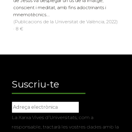
de Jesús va desplegar un ús de la imatge,
conscient i meditat, amb fins adoctrinants i
mnemotècnics....
(Publicacions de la Universitat de València, 2022)
· 8 €
Suscriu-te
La Xarxa Vives d’Universitats, com a
responsable, tractarà les vostres dades amb la