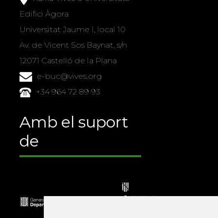
Edifici Àgora
Universitat Jaume I, local 10
Av. de Vicent Sos Baynat, s/n
12071 Castelló de la Plana
e-buc@vives.org
+34 964 72 89 93
Amb el suport
de