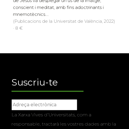
de Jesús va desplegar un ús de la imatge,
conscient i meditat, amb fins adoctrinants i
mnemotècnics....
(Publicacions de la Universitat de València, 2022)
· 8 €
Suscriu-te
La Xarxa Vives d’Universitats, com a
responsable, tractarà les vostres dades amb la