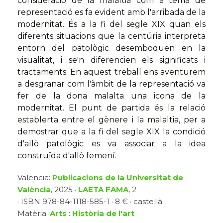
consideració de la malaltia com a tema de
representació es fa evident amb l'arribada de la
modernitat. És a la fi del segle XIX quan els
diferents situacions que la centúria interpreta
entorn del patològic desemboquen en la
visualitat, i se'n diferencien els significats i
tractaments. En aquest treball ens aventurem
a desgranar com l'àmbit de la representació va
fer de la dona malalta una icona de la
modernitat. El punt de partida és la relació
establerta entre el gènere i la malaltia, per a
demostrar que a la fi del segle XIX la condició
d'allò patològic es va associar a la idea
construïda d'allò femení.
Valencia:
Publicacions de la Universitat de
València
, 2025 ·
LAETA FAMA
, 2
· ISBN 978-84-1118-585-1 · 8 € · castellà
Matèria:
Arts
:
Història de l'art