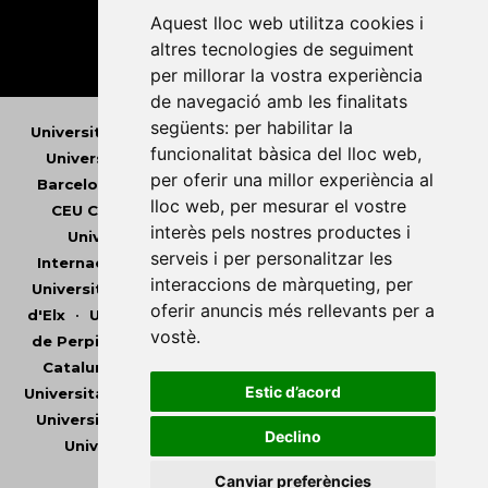
Aquest lloc web utilitza cookies i
altres tecnologies de seguiment
per millorar la vostra experiència
de navegació amb les finalitats
següents:
per habilitar la
Universitat Abat Oliba CEU
•
Universitat d'Alacant
•
funcionalitat bàsica del lloc web
,
Universitat d'Andorra
•
Universitat Autònoma de
per oferir una millor experiència al
Barcelona
•
Universitat de Barcelona
•
Universitat
lloc web
,
per mesurar el vostre
CEU Cardenal Herrera
•
Universitat de Girona
•
interès pels nostres productes i
Universitat de les Illes Balears
•
Universitat
serveis i per personalitzar les
Internacional de Catalunya
•
Universitat Jaume I
•
interaccions de màrqueting
,
per
Universitat de Lleida
•
Universitat Miguel Hernández
oferir anuncis més rellevants per a
d'Elx
•
Universitat Oberta de Catalunya
•
Universitat
vostè
.
de Perpinyà Via Domitia
•
Universitat Politècnica de
Catalunya
•
Universitat Politècnica de València
•
Estic d’acord
Universitat Pompeu Fabra
•
Universitat Ramon Llull
•
Universitat Rovira i Virgili
•
Universitat de Sàsser
•
Declino
Universitat de València
•
Universitat de Vic -
Universitat Central de Catalunya
Canviar preferències