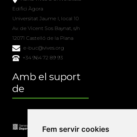
Edifici Àgora
Universitat Jaume I, local 10
Av. de Vicent Sos Baynat, s/n
12071 Castelló de la Plana
e-buc@vives.org
+34 964 72 89 93
Amb el suport
de
Fem servir cookies