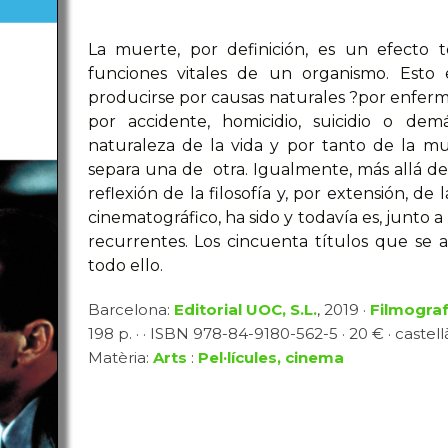
La muerte, por definición, es un efecto 
funciones vitales de un organismo. Esto 
producirse por causas naturales ?por enferm
por accidente, homicidio, suicidio o dem
naturaleza de la vida y por tanto de la m
separa una de otra. Igualmente, más allá de 
reflexión de la filosofía y, por extensión, de
cinematográfico, ha sido y todavía es, junto a
recurrentes. Los cincuenta títulos que se 
todo ello.
Barcelona:
Editorial UOC, S.L.
, 2019 ·
Filmograf
198 p. · · ISBN 978-84-9180-562-5 · 20 € · castell
Matèria:
Arts
:
Pel·lícules, cinema