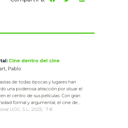
tal:
Cine dentro del cine
rt, Pablo
astas de todas épocas y lugares han
ido una poderosa atracción por situar el
 en el centro de sus películas. Con gran
rsidad formal y argumental, el cine de...
orial UOC, S.L., 2023) · 7 €