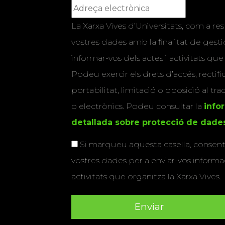
La Xarxa Vives d’Universitats, com a res
vostres dades amb la finalitat de gestio
informar-vos dels actes i activitats que
Podeu exercir els drets d’accés, rectifi
portabilitat, limitació o oposició al tr
o electrònics. Podeu consultar la
info
detallada sobre protecció de dade
Si marqueu aquesta casella, consenti
vostres dades per a enviar-vos informac
activitats que organitza la Xarxa Vives.