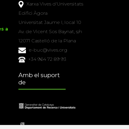
Xarxa Vives d'Universitats
Edifici Àgora
Universitat Jaume I, local 10
es a
Av. de Vicent Sos Baynat, s/n
12071 Castelló de la Plana
e-buc@vives.org
+34 964 72 89 93
Amb el suport
de