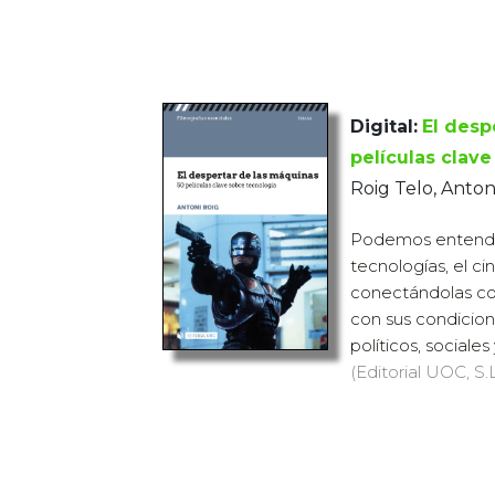
Digital:
El desp
películas clav
Roig Telo, Anton
Podemos entende
tecnologías, el cin
conectándolas con
con sus condicio
políticos, sociales y
(Editorial UOC, S.L