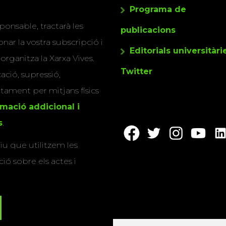
Programa de
ponsable, tractarà les
publicacions
nar la vostra subscripció i
Editorials universitàri
 organitza la Xarxa Vives.
Twitter
cació, supressió,
actament per mitjans físics
rmació addicional i
s
.
u que utilitzem les
ió sobre els actes i