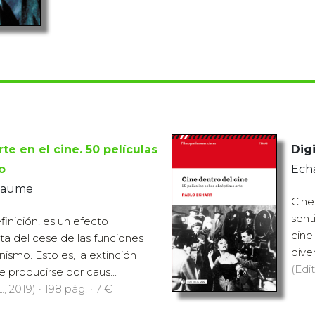
te en el cine. 50 películas
Digi
o
Echa
 Jaume
Cine
sent
finición, es un efecto
cine
lta del cese de las funciones
dive
nismo. Esto es, la extinción
(Edit
e producirse por caus...
., 2019) · 198 pàg. · 7 €