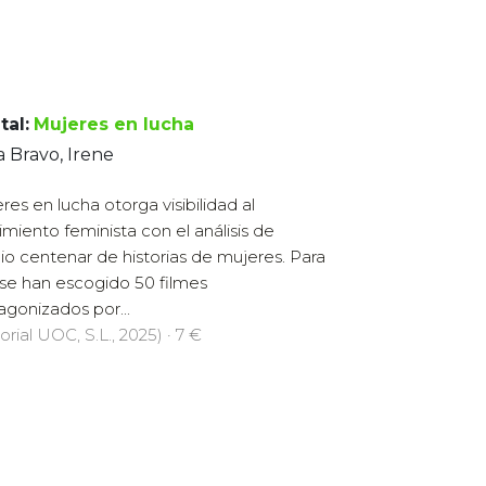
tal:
Mujeres en lucha
 Bravo, Irene
res en lucha otorga visibilidad al
miento feminista con el análisis de
o centenar de historias de mujeres. Para
, se han escogido 50 filmes
agonizados por...
orial UOC, S.L., 2025) · 7 €