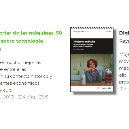
ertar de las máquinas. 50
Digi
e sobre tecnología
Raya
i
Muje
movi
r mucho mejor las
medi
e entre ellas,
ello
 su contexto histórico y
prot
nantes económicos,
(Edit
 cult...
., 2017) · 224 pàg. · 23 €