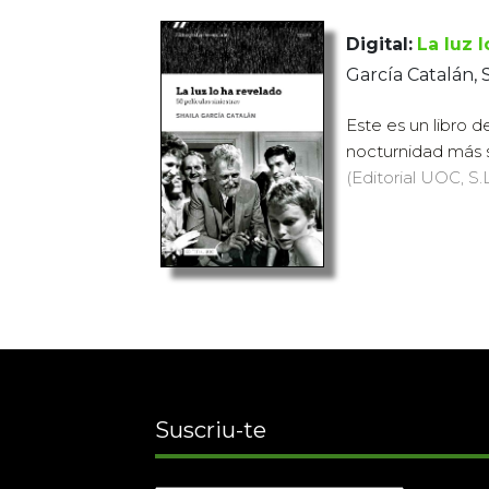
Digital:
La luz l
García Catalán, 
Este es un libro d
nocturnidad más sin
(Editorial UOC, S.L
Suscriu-te