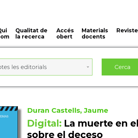
Qui
Qualitat de
Accés
Materials
Reviste
som
la recerca
obert
docents
Cerca
tes les editorials
Duran Castells, Jaume
Digital:
La muerte en el
sobre el deceso