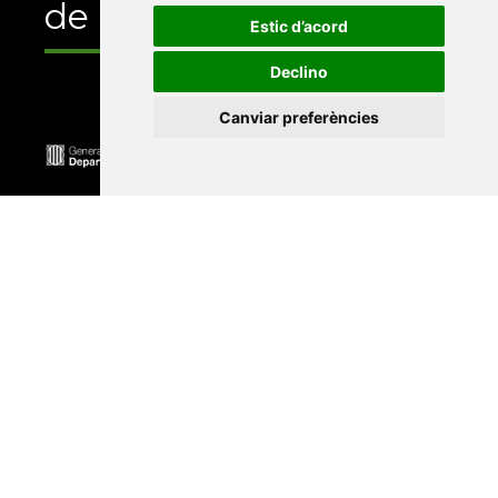
de
Estic d’acord
Declino
Canviar preferències
Universitat Abat Oliba CEU
•
Universitat d'Alacant
•
Universitat d'Andorra
•
Universitat Autònoma de
Barcelona
•
Universitat de Barcelona
•
Universitat
CEU Cardenal Herrera
•
Universitat de Girona
•
Universitat de les Illes Balears
•
Universitat
Internacional de Catalunya
•
Universitat Jaume I
•
Universitat de Lleida
•
Universitat Miguel Hernández