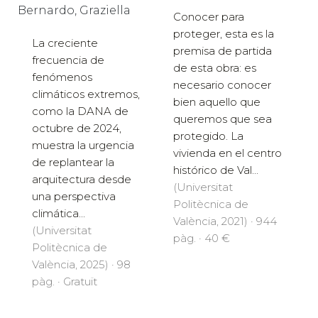
Bernardo, Graziella
Conocer para
proteger, esta es la
La creciente
premisa de partida
frecuencia de
de esta obra: es
fenómenos
necesario conocer
climáticos extremos,
bien aquello que
como la DANA de
queremos que sea
octubre de 2024,
protegido. La
muestra la urgencia
vivienda en el centro
de replantear la
histórico de Val...
arquitectura desde
(Universitat
una perspectiva
Politècnica de
climática...
València, 2021) · 944
(Universitat
pàg. · 40 €
Politècnica de
València, 2025) · 98
pàg. · Gratuït