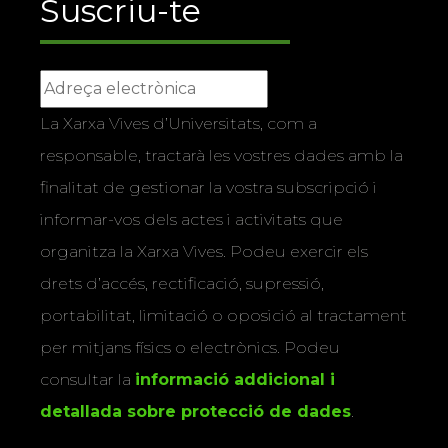
Suscriu-te
La Xarxa Vives d’Universitats, com a
responsable, tractarà les vostres dades amb la
finalitat de gestionar la vostra subscripció i
informar-vos dels actes i activitats que
organitza la Xarxa Vives. Podeu exercir els
drets d’accés, rectificació, supressió,
portabilitat, limitació o oposició al tractament
per mitjans físics o electrònics. Podeu
consultar la
informació addicional i
detallada sobre protecció de dades
.