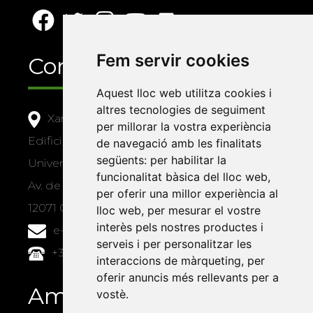
Fem servir cookies
Contacte
Aquest lloc web utilitza cookies i
altres tecnologies de seguiment
Xarxa Vives d'Universitats
per millorar la vostra experiència
Edifici Àgora
de navegació amb les finalitats
següents:
per habilitar la
Universitat Jaume I, local 10
funcionalitat bàsica del lloc web
,
Av. de Vicent Sos Baynat, s/n
per oferir una millor experiència al
12071 Castelló de la Plana
lloc web
,
per mesurar el vostre
interès pels nostres productes i
e-buc@vives.org
serveis i per personalitzar les
+34 964 72 89 93
interaccions de màrqueting
,
per
oferir anuncis més rellevants per a
Amb el suport
vostè
.