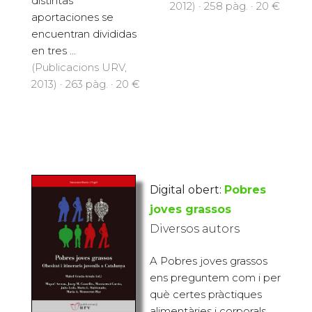
distintas
2012) · 258 pàg. · 20 €
aportaciones se
encuentran divididas
en tres ...
(Publicacions URV,
2013) · 263 pàg. · 20 €
Digital obert:
Pobres
joves grassos
Diversos autors
A Pobres joves grassos
ens preguntem com i per
què certes pràctiques
alimentàries i corporals