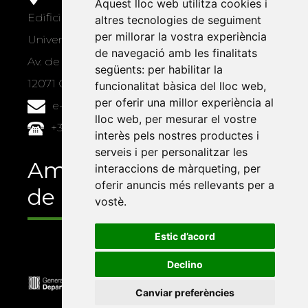
Aquest lloc web utilitza cookies i
Edifici Àgora
altres tecnologies de seguiment
per millorar la vostra experiència
Universitat Jaume I, local 10
de navegació amb les finalitats
Av. de Vicent Sos Baynat, s/n
següents:
per habilitar la
12071 Castelló de la Plana
funcionalitat bàsica del lloc web
,
per oferir una millor experiència al
e-buc@vives.org
lloc web
,
per mesurar el vostre
+34 964 72 89 93
interès pels nostres productes i
serveis i per personalitzar les
Amb el suport
interaccions de màrqueting
,
per
oferir anuncis més rellevants per a
de
vostè
.
Estic d’acord
Declino
Canviar preferències