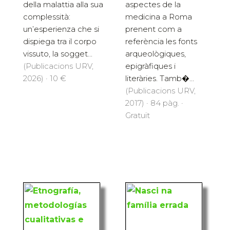
aspectes de la
della malattia alla sua
medicina a Roma
complessità:
prenent com a
un’esperienza che si
referència les fonts
dispiega tra il corpo
arqueològiques,
vissuto, la sogget...
epigràfiques i
(Publicacions URV,
literàries. Tamb�...
2026) · 10 €
(Publicacions URV,
2017) · 84 pàg. ·
Gratuït