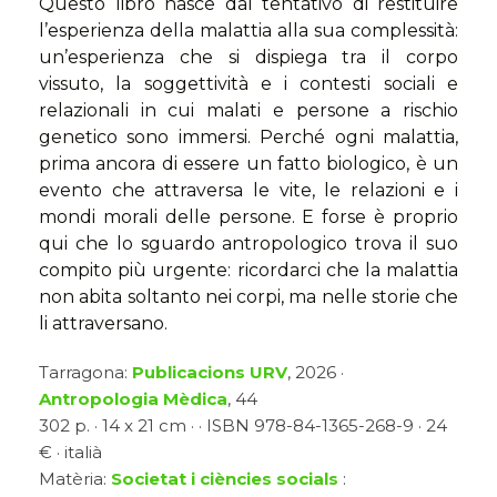
Questo libro nasce dal tentativo di restituire
l’esperienza della malattia alla sua complessità:
un’esperienza che si dispiega tra il corpo
vissuto, la soggettività e i contesti sociali e
relazionali in cui malati e persone a rischio
genetico sono immersi. Perché ogni malattia,
prima ancora di essere un fatto biologico, è un
evento che attraversa le vite, le relazioni e i
mondi morali delle persone. E forse è proprio
qui che lo sguardo antropologico trova il suo
compito più urgente: ricordarci che la malattia
non abita soltanto nei corpi, ma nelle storie che
li attraversano.
Tarragona:
Publicacions URV
, 2026 ·
Antropologia Mèdica
, 44
302 p. · 14 x 21 cm · · ISBN 978-84-1365-268-9 · 24
€ · italià
Matèria:
Societat i ciències socials
: