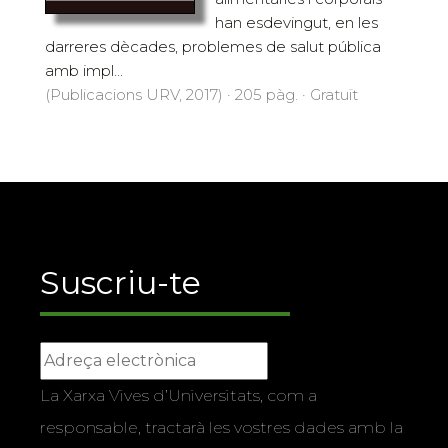
han esdevingut, en les
darreres dècades, problemes de salut pública
amb impl...
(Publicacions URV, 2017) · 205 pàg. · Gratuït
Suscriu-te
La Xarxa Vives d’Universitats, com a
responsable, tractarà les vostres dades amb la