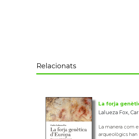
Relacionats
La forja genèt
Lalueza Fox, Car
La manera com els
arqueològics han c