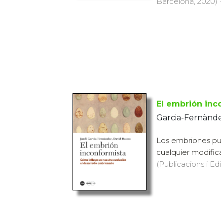
Barcelona, 2020) ·
El embrión inc
Garcia-Fernànde
Los embriones pu
cualquier modifica
(Publicacions i Ed