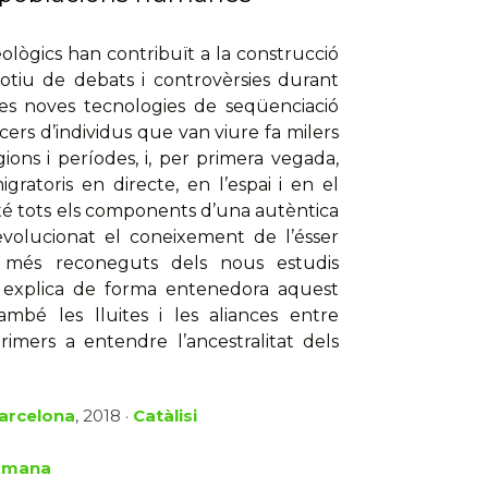
lògics han contribuït a la construcció
otiu de debats i controvèrsies durant
es noves tecnologies de seqüenciació
rs d’individus que van viure fa milers
ions i períodes, i, per primera vegada,
ratoris en directe, en l’espai i en el
té tots els components d’una autèntica
revolucionat el coneixement de l’ésser
 més reconeguts dels nous estudis
a explica de forma entenedora aquest
mbé les lluites i les aliances entre
rimers a entendre l’ancestralitat dels
Barcelona
, 2018 ·
Catàlisi
humana