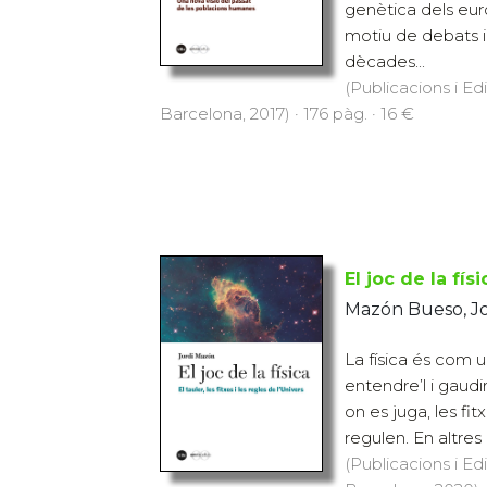
genètica dels eur
motiu de debats i
dècades...
(Publicacions i Ed
Barcelona, 2017) · 176 pàg. · 16 €
El joc de la físi
Mazón Bueso, Jo
La física és com u
entendre’l i gaudi
on es juga, les fit
regulen. En altres 
(Publicacions i Ed