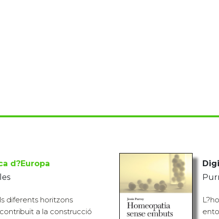
ica d?Europa
Digi
les
Pur
 diferents horitzons
L?ho
ontribuït a la construcció
ento