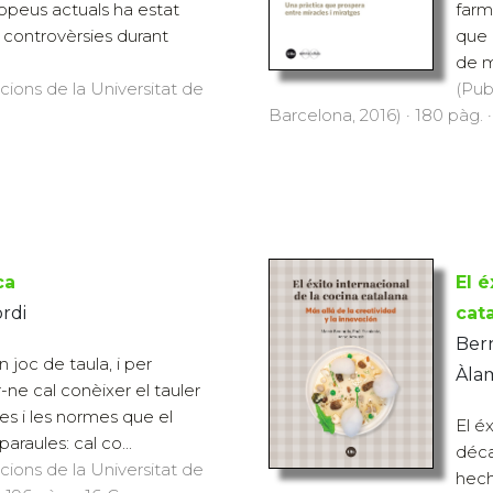
opeus actuals ha estat
farm
 controvèrsies durant
que 
de ma
icions de la Universitat de
(Pub
Barcelona, 2016) · 180 pàg. ·
ca
El é
rdi
cat
Bern
n joc de taula, i per
Àlam
r-ne cal conèixer el tauler
xes i les normes que el
El é
paraules: cal co...
déca
icions de la Universitat de
hech