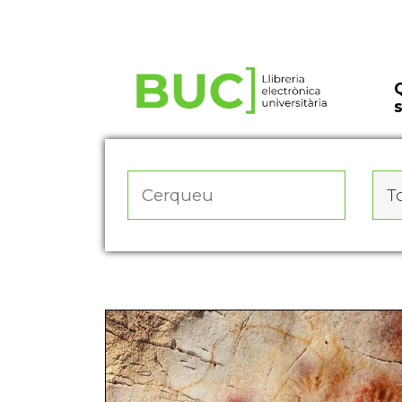
Actualitza les preferències de les cookies
To