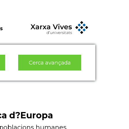
s
Cerca avançada
ica d?Europa
s poblacions humanes