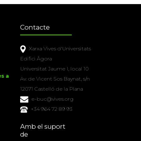
Contacte
Xarxa Vives d'Universitats
Edifici Àgora
Universitat Jaume I, local 10
es a
Av. de Vicent Sos Baynat, s/n
12071 Castelló de la Plana
e-buc@vives.org
+34 964 72 89 93
Amb el suport
de