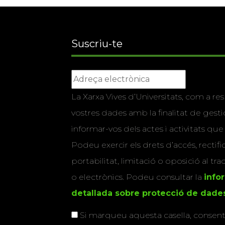
Suscriu-te
La Xarxa Vives d’Universitats, com a res
vostres dades amb la finalitat de gestio
informar-vos dels actes i activitats que
Podeu exercir els drets d’accés, rectifi
portabilitat, limitació o oposició al tr
o electrònics. Podeu consultar la
info
detallada sobre protecció de dade
Si marqueu aquesta casella, consenti