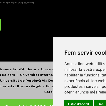
ió sobre els actes i
Fem servir coo
Aquest lloc web utilitz
millorar la vostra expe
Universitat d'Andorra
•
Universitat Autònoma de Barcelona
habilitar la funcionalit
es Balears
•
Universitat Internacional de Catalunya
•
Univers
experiència al lloc web
Universitat de Perpinyà Via Domitia
•
Universitat Politècni
productes i serveis i p
niversitat Rovira i Virgili
•
Universitat de Sàsser
•
Universita
oferir anuncis més rell
Catalunya
Estic d’acord
Decl