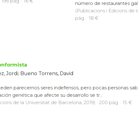
 196 pàg. · 16 €
número de restaurantes gala
(Publicacions i Edicions de l
pàg. · 18 €
onformista
z, Jordi; Bueno Torrens, David
eden parecernos seres indefensos, pero pocas personas sabe
ción genética que afecte su desarrollo se tr...
icions de la Universitat de Barcelona, 2019) · 200 pàg. · 15 €