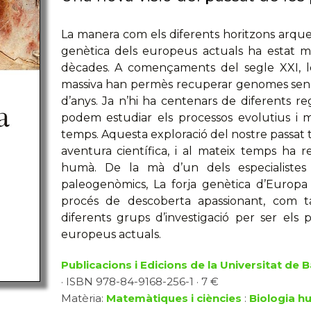
La manera com els diferents horitzons arqueo
genètica dels europeus actuals ha estat m
dècades. A començaments del segle XXI, l
massiva han permès recuperar genomes sence
d’anys. Ja n’hi ha centenars de diferents reg
podem estudiar els processos evolutius i mig
temps. Aquesta exploració del nostre passat 
aventura científica, i al mateix temps ha 
humà. De la mà d’un dels especialistes
paleogenòmics, La forja genètica d’Europ
procés de descoberta apassionant, com ta
diferents grups d’investigació per ser els p
europeus actuals.
Publicacions i Edicions de la Universitat de 
· ISBN 978-84-9168-256-1 · 7 €
Matèria:
Matemàtiques i ciències
:
Biologia 