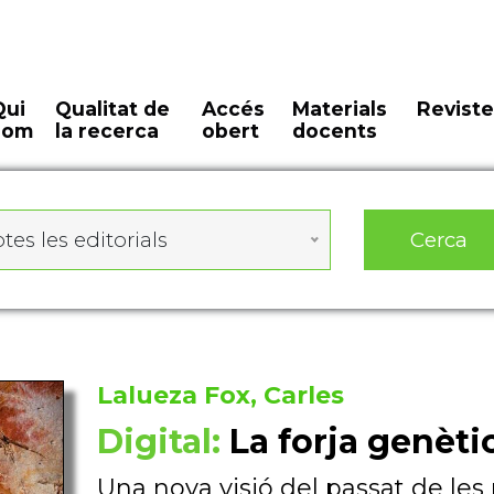
Qui
Qualitat de
Accés
Materials
Reviste
som
la recerca
obert
docents
Cerca
tes les editorials
Lalueza Fox, Carles
Digital:
La forja genèt
Una nova visió del passat de le