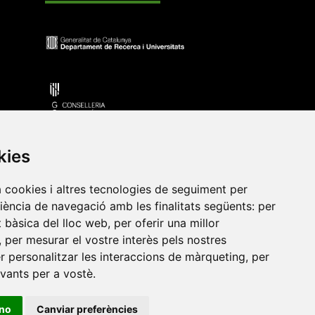
kies
a cookies i altres tecnologies de seguiment per
riència de navegació amb les finalitats següents:
per
•
Universitat de Barcelona
•
Universitat CEU Cardenal
at bàsica del lloc web
,
per oferir una millor
itat Jaume I
•
Universitat de Lleida
•
Universitat Miguel
,
per mesurar el vostre interès pels nostres
ca de Catalunya
•
Universitat Politècnica de València
•
er personalitzar les interaccions de màrqueting
,
per
t de València
•
Universitat de Vic - Universitat Central de
evants per a vostè
.
ino
Canviar preferències