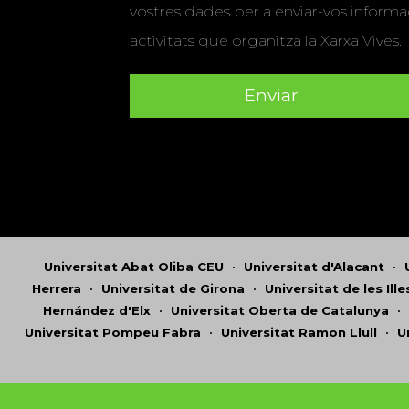
vostres dades per a enviar-vos informac
activitats que organitza la Xarxa Vives.
Universitat Abat Oliba CEU
•
Universitat d'Alacant
•
Herrera
•
Universitat de Girona
•
Universitat de les Ill
Hernández d'Elx
•
Universitat Oberta de Catalunya
•
Universitat Pompeu Fabra
•
Universitat Ramon Llull
•
U