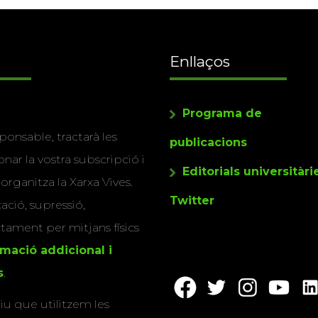
Enllaços
Programa de
ponsable, tractarà les
publicacions
nar la vostra subscripció i
Editorials universitàri
 organitza la Xarxa Vives.
Twitter
cació, supressió,
actament per mitjans físics
rmació addicional i
s
.
u que utilitzem les