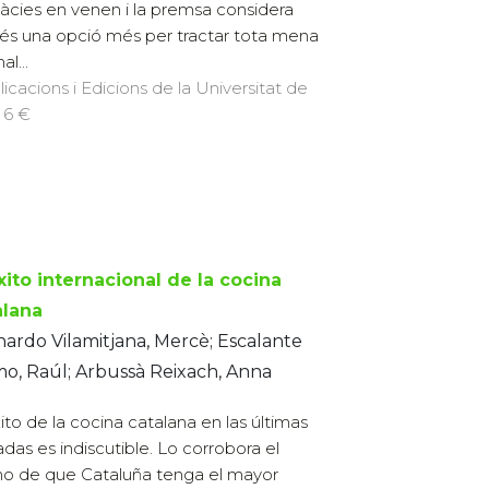
àcies en venen i la premsa considera
és una opció més per tractar tota mena
l...
licacions i Edicions de la Universitat de
 6 €
xito internacional de la cocina
alana
ardo Vilamitjana, Mercè; Escalante
o, Raúl; Arbussà Reixach, Anna
xito de la cocina catalana en las últimas
das es indiscutible. Lo corrobora el
o de que Cataluña tenga el mayor