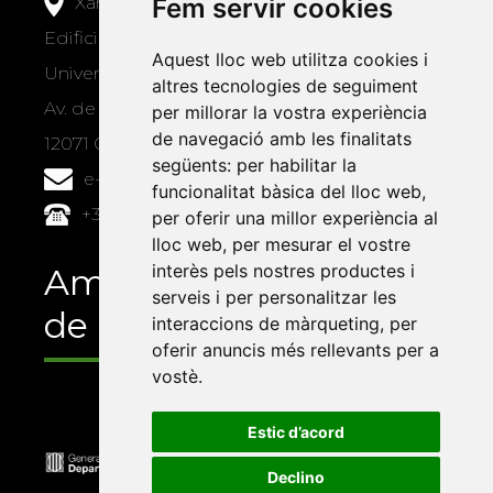
Xarxa Vives d'Universitats
Fem servir cookies
Edifici Àgora
Aquest lloc web utilitza cookies i
Universitat Jaume I, local 10
altres tecnologies de seguiment
Av. de Vicent Sos Baynat, s/n
per millorar la vostra experiència
de navegació amb les finalitats
12071 Castelló de la Plana
següents:
per habilitar la
e-buc@vives.org
funcionalitat bàsica del lloc web
,
+34 964 72 89 93
per oferir una millor experiència al
lloc web
,
per mesurar el vostre
interès pels nostres productes i
Amb el suport
serveis i per personalitzar les
de
interaccions de màrqueting
,
per
oferir anuncis més rellevants per a
vostè
.
Estic d’acord
Declino