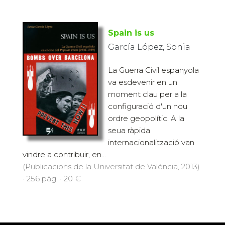
Spain is us
García López, Sonia
La Guerra Civil espanyola
va esdevenir en un
moment clau per a la
configuració d'un nou
ordre geopolític. A la
seua ràpida
internacionalització van
vindre a contribuir, en...
(Publicacions de la Universitat de València, 2013)
· 256 pàg. · 20 €