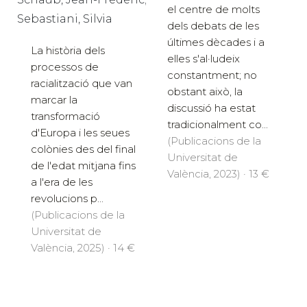
el centre de molts
Sebastiani, Silvia
dels debats de les
últimes dècades i a
La història dels
elles s'al·ludeix
processos de
constantment; no
racialització que van
obstant això, la
marcar la
discussió ha estat
transformació
tradicionalment co...
d'Europa i les seues
(Publicacions de la
colònies des del final
Universitat de
de l'edat mitjana fins
València, 2023) · 13 €
a l'era de les
revolucions p...
(Publicacions de la
Universitat de
València, 2025) · 14 €