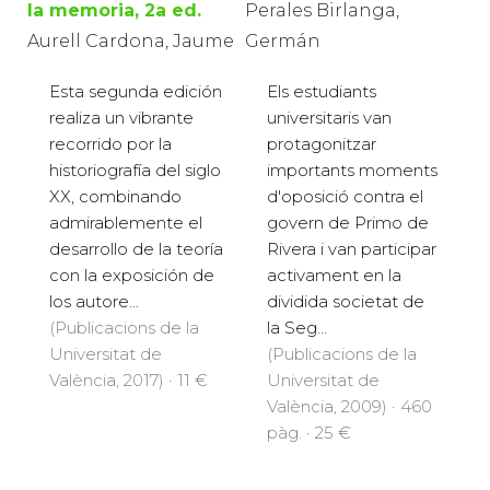
la memoria, 2a ed.
Perales Birlanga,
Aurell Cardona, Jaume
Germán
Esta segunda edición
Els estudiants
realiza un vibrante
universitaris van
recorrido por la
protagonitzar
historiografía del siglo
importants moments
XX, combinando
d'oposició contra el
admirablemente el
govern de Primo de
desarrollo de la teoría
Rivera i van participar
con la exposición de
activament en la
los autore...
dividida societat de
(Publicacions de la
la Seg...
Universitat de
(Publicacions de la
València, 2017) · 11 €
Universitat de
València, 2009) · 460
pàg. · 25 €