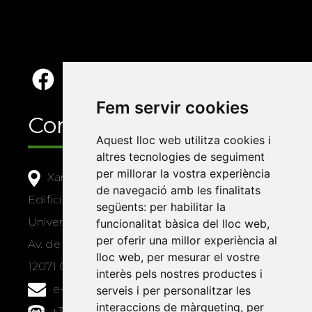
Fem servir cookies
Contacte
Aquest lloc web utilitza cookies i
altres tecnologies de seguiment
per millorar la vostra experiència
Xarxa Vives d'Universitats
de navegació amb les finalitats
Edifici Àgora
següents:
per habilitar la
Universitat Jaume I, local 10
funcionalitat bàsica del lloc web
,
per oferir una millor experiència al
Av. de Vicent Sos Baynat, s/n
lloc web
,
per mesurar el vostre
12071 Castelló de la Plana
interès pels nostres productes i
e-buc@vives.org
serveis i per personalitzar les
interaccions de màrqueting
,
per
+34 964 72 89 93