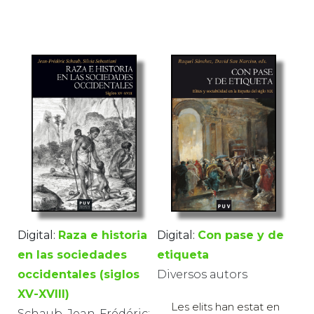
Digital:
Raza e historia
Digital:
Con pase y de
en las sociedades
etiqueta
occidentales (siglos
Diversos autors
XV-XVIII)
Les elits han estat en
Schaub, Jean-Frédéric;