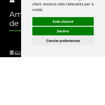
oferir anuncis més rellevants per a
vostè
.
Amb el suport
de
Estic d’acord
Declino
Canviar preferències
Universitat Abat Oliba CEU
•
Universitat d'Alacant
•
Universitat d'Andorra
•
Universitat Autònoma de
Barcelona
•
Universitat de Barcelona
•
Universitat