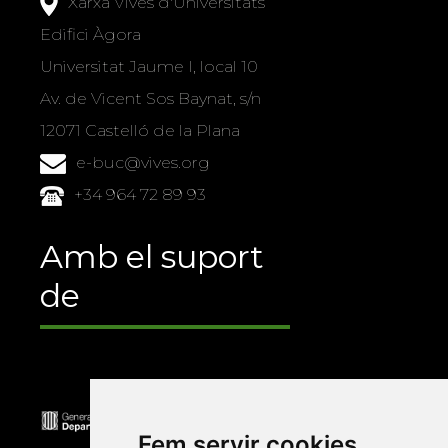
Xarxa Vives d'Universitats
Edifici Àgora
Universitat Jaume I, local 10
Av. de Vicent Sos Baynat, s/n
12071 Castelló de la Plana
e-buc@vives.org
+34 964 72 89 93
Amb el suport
de
Fem servir cookies