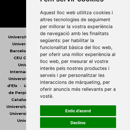
Aquest lloc web utilitza cookies i
altres tecnologies de seguiment
per millorar la vostra experiència
de navegació amb les finalitats
Universitat Abat Oliba CEU
•
Universitat d'Alacant
•
següents:
per habilitar la
Universitat d'Andorra
•
Universitat Autònoma de
funcionalitat bàsica del lloc web
,
Barcelona
•
Universitat de Barcelona
•
Universitat
per oferir una millor experiència al
CEU Cardenal Herrera
•
Universitat de Girona
•
lloc web
,
per mesurar el vostre
Universitat de les Illes Balears
•
Universitat
interès pels nostres productes i
Internacional de Catalunya
•
Universitat Jaume I
•
serveis i per personalitzar les
Universitat de Lleida
•
Universitat Miguel Hernández
interaccions de màrqueting
,
per
d'Elx
•
Universitat Oberta de Catalunya
•
Universitat
oferir anuncis més rellevants per a
de Perpinyà Via Domitia
•
Universitat Politècnica de
vostè
.
Catalunya
•
Universitat Politècnica de València
•
Universitat Pompeu Fabra
•
Universitat Ramon Llull
•
Estic d’acord
Universitat Rovira i Virgili
•
Universitat de Sàsser
•
Universitat de València
•
Universitat de Vic -
Declino
Universitat Central de Catalunya