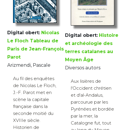
Digital obert:
Nicolas
Digital obert:
Histoire
Le Floch Tableau de
et archéologie des
Paris de Jean-François
terres catalanes au
Parot
Moyen Âge
Arizmendi, Pascale
Diversos autors
Au fil des enquêtes
Aux lisières de
de Nicolas Le Floch,
l'Occident chrétien
J.-F. Parot met en
et d'al-Andalus,
scène la capitale
parcourue par les
française dans la
Pyrénées et bordée
seconde moitié du
par la mer, la
XVIIIe siècle.
Catalogne fut, tout
Historien de
au long du Moyen