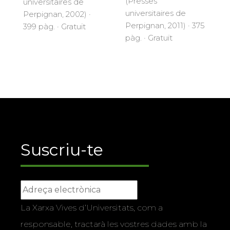
(Presses
universitaires de
universitaires de
Perpignan, 2002) ·
Perpignan, 2011) · 375
399 pàg. · Gratuït
pàg. · Gratuït
Suscriu-te
La Xarxa Vives d’Universitats, com a
responsable, tractarà les vostres dades amb la