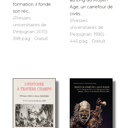
formation, il fonde
Age, un carrefour de
son réc...
civilis...
(Presses
(Presses
universitaires de
universitaires de
Perpignan, 2010) ·
Perpignan, 1995) ·
398 pàg. · Gratuït
445 pàg. · Gratuït