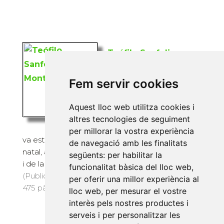
Teófilo Sanfeliu
Montolio
Diversos autors
Fem servir cookies
El professor de la
Aquest lloc web utilitza cookies i
Universitat Jaume I
altres tecnologies de seguiment
Teófilo Sanfeliu Montolio
per millorar la vostra experiència
va estar sempre molt arrelat al seu Castelló
de navegació amb les finalitats
natal, a les seues terres tan diverses de l?interior
següents:
per habilitar la
i de la co...
funcionalitat bàsica del lloc web
,
(Publicacions de la Universitat Jaume I, 2015) ·
per oferir una millor experiència al
475 pàg. · 24 €
lloc web
,
per mesurar el vostre
interès pels nostres productes i
serveis i per personalitzar les