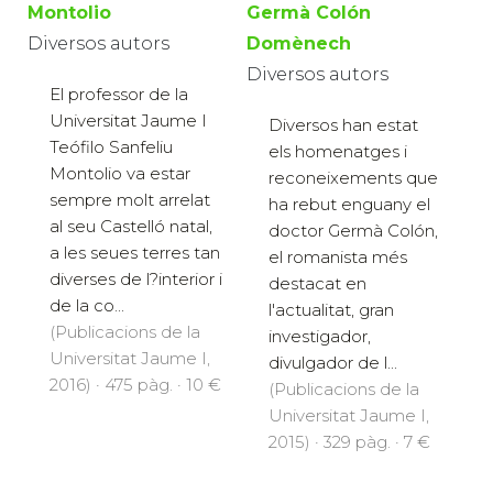
Montolio
Germà Colón
Diversos autors
Domènech
Diversos autors
El professor de la
Universitat Jaume I
Diversos han estat
Teófilo Sanfeliu
els homenatges i
Montolio va estar
reconeixements que
sempre molt arrelat
ha rebut enguany el
al seu Castelló natal,
doctor Germà Colón,
a les seues terres tan
el romanista més
diverses de l?interior i
destacat en
de la co...
l'actualitat, gran
(Publicacions de la
investigador,
Universitat Jaume I,
divulgador de l...
2016) · 475 pàg. · 10 €
(Publicacions de la
Universitat Jaume I,
2015) · 329 pàg. · 7 €