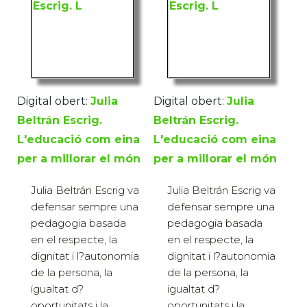
Digital obert:
Julia
Digital obert:
Julia
Beltrán Escrig.
Beltrán Escrig.
L'educació com eina
L'educació com eina
per a millorar el món
per a millorar el món
Julia Beltrán Escrig va
Julia Beltrán Escrig va
defensar sempre una
defensar sempre una
pedagogia basada
pedagogia basada
en el respecte, la
en el respecte, la
dignitat i l?autonomia
dignitat i l?autonomia
de la persona, la
de la persona, la
igualtat d?
igualtat d?
oportunitats i la
oportunitats i la