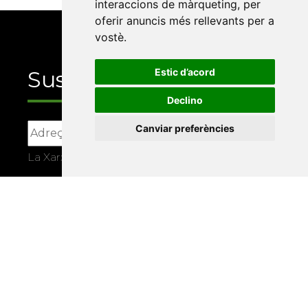
interaccions de màrqueting
,
per
oferir anuncis més rellevants per a
vostè
.
Suscriu-te
Estic d’acord
Declino
Canviar preferències
La Xarxa Vives d’Universitats, com a
responsable, tractarà les vostres dades amb la
finalitat de gestionar la vostra subscripció i
informar-vos dels actes i activitats que
organitza la Xarxa Vives. Podeu exercir els
drets d’accés, rectificació, supressió,
portabilitat, limitació o oposició al tractament