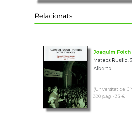
Relacionats
Joaquim Folch 
Mateos Rusillo, 
Alberto
(Universitat de Gi
320 pàg. · 35 €