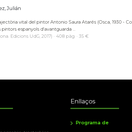
z, Julián
ajectòria vital del pintor Antonio Saura Atarés (Osca, 1930 - Co
s pintors espanyols d'avantguarda ...
rona. Edicions UdG, 2017) · 408 pàg. · 35 €
Enllaços
Programa de