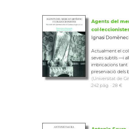
Agents del merc
col·leccioniste
Ignasi Domènec
Actualment el col·
seves subtils —i 
imbricacions tant a
preservació dels b
(Universitat de Gi
242 pàg. · 28 €