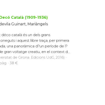
 Decó Català (1909-1936)
evila Guinart, Mariàngels
t déco català és un dels grans
oneguts i aquest llibre traça, per primera
da, una panoràmica d?un període de l?
de gran voltatge creatiu, en el context d...
versitat de Girona. Edicions UdG, 2016) ·
pàg. · 38 €