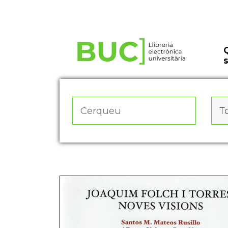
Actualitza les preferències de les cookies
To