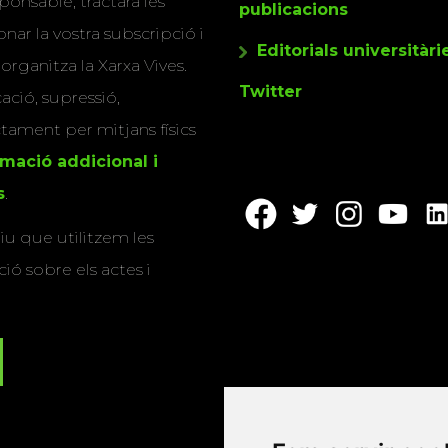
ponsable, tractarà les
publicacions
nar la vostra subscripció i
Editorials universitàri
 organitza la Xarxa Vives.
Twitter
cació, supressió,
actament per mitjans físics
rmació addicional i
s
.
u que utilitzem les
ió sobre els actes i