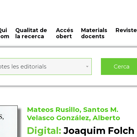
Qui
Qualitat de
Accés
Materials
Reviste
som
la recerca
obert
docents
Cerca
tes les editorials
Mateos Rusillo, Santos M.
Velasco González, Alberto
Digital:
Joaquim Folch 