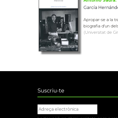
Antonio Saura.
García Hernánde
Apropar-se a la tr
biografia d'un del
(Universitat de Gi
Suscriu-te