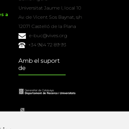
Universitat Jaume I, local 10
es a
Av. de Vicent Sos Baynat, s/n
12071 Castelló de la Plana
e-buc@vives.org
+34 964 72 89 93
Amb el suport
de