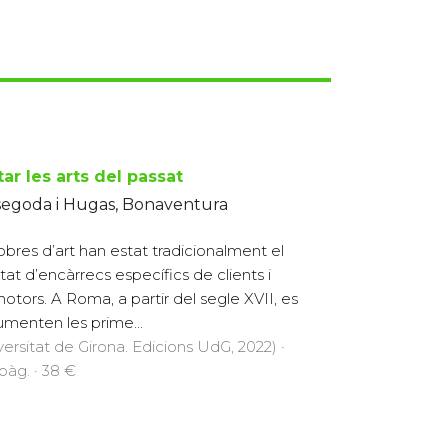
tar les arts del passat
segoda i Hugas, Bonaventura
obres d’art han estat tradicionalment el
ltat d’encàrrecs específics de clients i
otors. A Roma, a partir del segle XVII, es
menten les prime...
versitat de Girona. Edicions UdG, 2022) ·
pàg. · 38 €