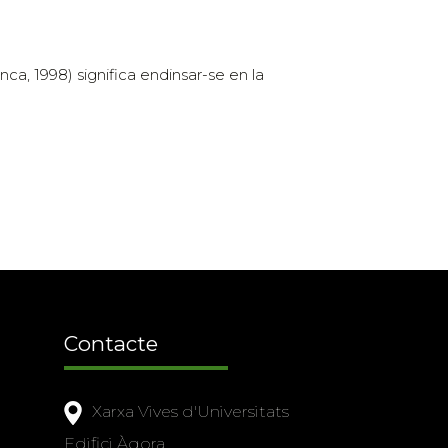
nca, 1998) significa endinsar-se en la
Contacte
Xarxa Vives d'Universitats
Edifici Àgora