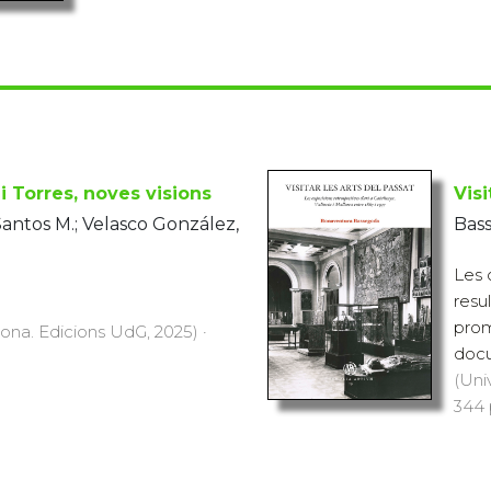
i Torres, noves visions
Visi
Santos M.; Velasco González,
Bas
Les 
resu
prom
rona. Edicions UdG, 2025) ·
docu
(Uni
344 