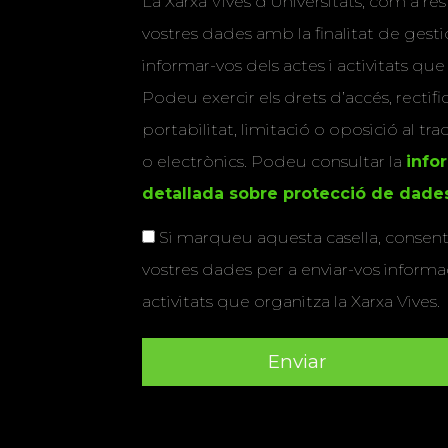
La Xarxa Vives d’Universitats, com a res
vostres dades amb la finalitat de gestio
informar-vos dels actes i activitats que
Podeu exercir els drets d’accés, rectifi
portabilitat, limitació o oposició al tr
o electrònics. Podeu consultar la
info
detallada sobre protecció de dade
Si marqueu aquesta casella, consenti
vostres dades per a enviar-vos informac
activitats que organitza la Xarxa Vives.