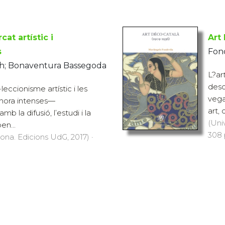
at artístic i
Art
s
Fond
h; Bonaventura Bassegoda
L?ar
desc
leccionisme artístic i les
vega
alhora intenses—
art, 
mb la difusió, l’estudi i la
(Uni
en...
308 
rona. Edicions UdG, 2017) ·