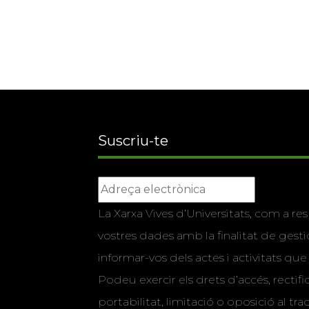
Suscriu-te
La Xarxa Vives d’Universitats, com a res
vostres dades amb la finalitat de gestio
informar-vos dels actes i activitats que
Podeu exercir els drets d’accés, rectifi
portabilitat, limitació o oposició al tr