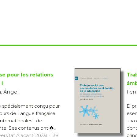
e pour les relations
Tra
 I
ámb
, Ángel
Ferr
é spécialement conçu pour
El p
cours de Langue française
esen
 internationales I de
una 
ante. Ses contenus ont �...
dond
ersitat Alacant, 2023) · 138
brind