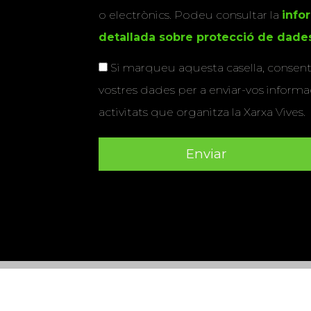
o electrònics. Podeu consultar la
info
detallada sobre protecció de dade
Si marqueu aquesta casella, consenti
vostres dades per a enviar-vos informac
activitats que organitza la Xarxa Vives.
Universitat Abat Oliba CEU
•
Universitat d'Alacant
•
Herrera
•
Universitat de Girona
•
Universitat de les Ill