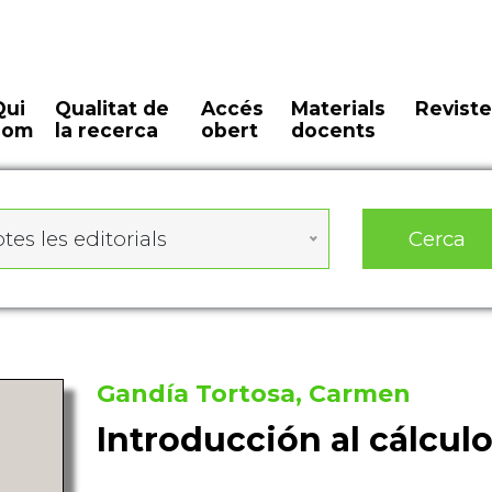
Qui
Qualitat de
Accés
Materials
Reviste
som
la recerca
obert
docents
Cerca
tes les editorials
Gandía Tortosa, Carmen
Introducción al cálcul