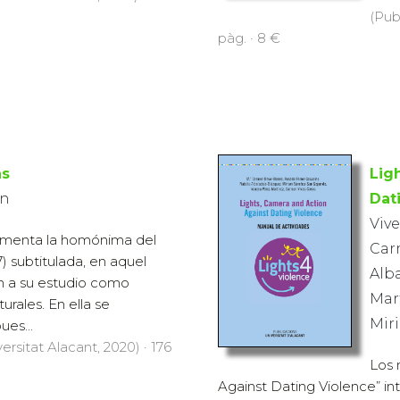
(Pub
pàg. · 8 €
as
Lig
ón
Dat
Vive
ementa la homónima del
Carm
) subtitulada, en aquel
Alba
n a su estudio como
Mar
rales. En ella se
Mir
ues...
ersitat Alacant, 2020) · 176
Los 
Against Dating Violence” in