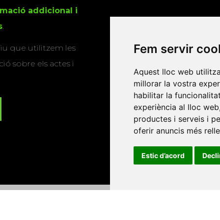
rmació addicional i
s
.
Fem servir coo
u que utilitzem les
ió sobre els actes i
Aquest lloc web utilitz
millorar la vostra expe
habilitar la funcionalit
experiència al lloc web
productes i serveis i p
oferir anuncis més rell
Estic d’acord
Decl
Universitat d'Andorra
•
Universitat Autònoma de Barcelona
es Balears
•
Universitat Internacional de Catalunya
•
Univers