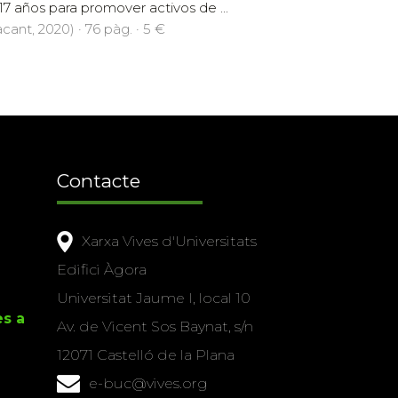
17 años para promover activos de ...
cant, 2020) · 76 pàg. · 5 €
Contacte
Xarxa Vives d'Universitats
Edifici Àgora
Universitat Jaume I, local 10
es a
Av. de Vicent Sos Baynat, s/n
12071 Castelló de la Plana
e-buc@vives.org