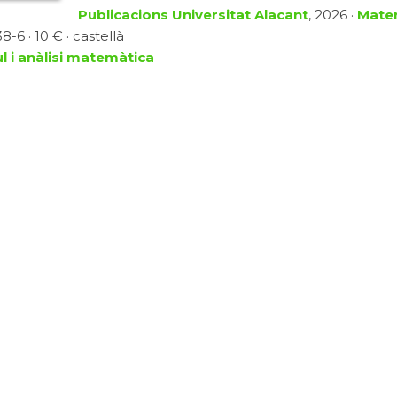
Publicacions Universitat Alacant
, 2026 ·
Mater
-6 · 10 € · castellà
l i anàlisi matemàtica