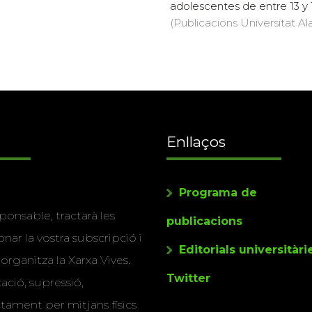
adolescentes de entre 13 y 
(Publicacions Universitat Ala
Enllaços
Programa de
ponsable, tractarà les
publicacions
nar la vostra subscripció i
Editorials universitàri
 organitza la Xarxa Vives.
Twitter
cació, supressió,
actament per mitjans físics