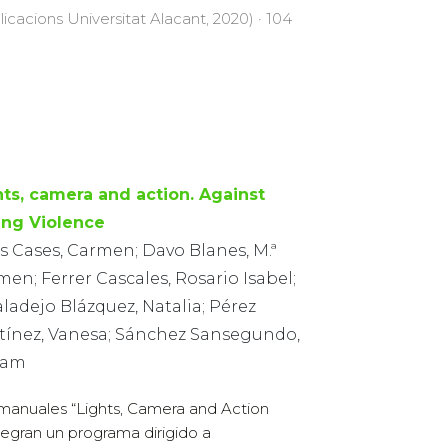
licacions Universitat Alacant, 2020) · 104
hts, camera and action. Against
ing Violence
s Cases, Carmen; Davo Blanes, M.ª
en; Ferrer Cascales, Rosario Isabel;
ladejo Blázquez, Natalia; Pérez
tínez, Vanesa; Sánchez Sansegundo,
iam
manuales “Lights, Camera and Action
tegran un programa dirigido a