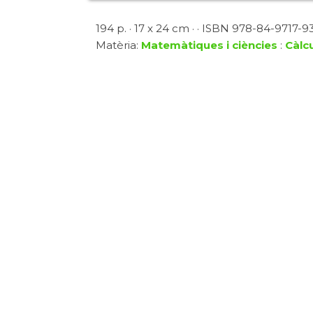
194 p. · 17 x 24 cm · · ISBN 978-84-9717-938
Matèria:
Matemàtiques i ciències
:
Càlcu