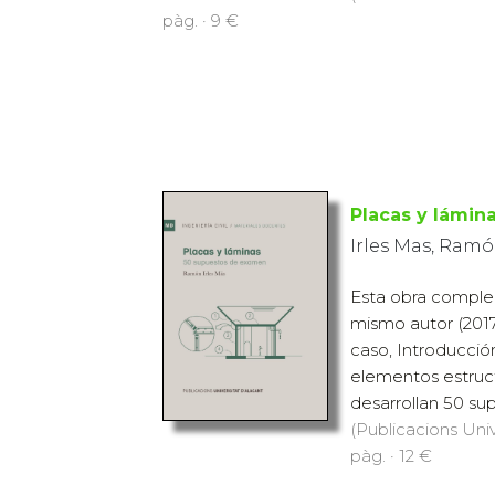
pàg. · 9 €
Placas y lámin
Irles Mas, Ram
Esta obra compl
mismo autor (2017
caso, Introducció
elementos estructu
desarrollan 50 sup
(Publicacions Univ
pàg. · 12 €