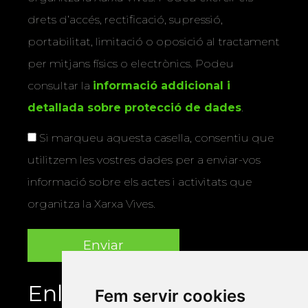
drets d’accés, rectificació, supressió,
portabilitat, limitació o oposició al tractament
per mitjans físics o electrònics. Podeu
consultar la
informació addicional i
detallada sobre protecció de dades
.
Si marqueu aquesta casella, consentiu que
utilitzem les vostres dades per a enviar-vos
informació sobre els actes i activitats que
organitza la Xarxa Vives.
Enllaços
Fem servir cookies