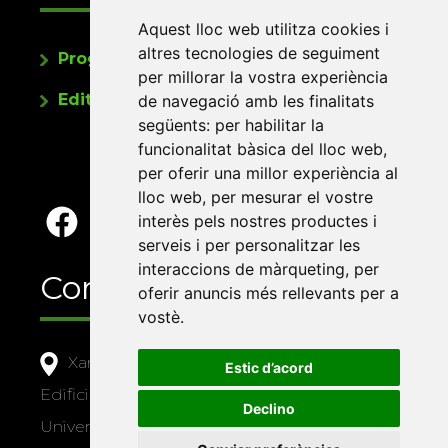
Aquest lloc web utilitza cookies i
altres tecnologies de seguiment
Programa de publicacions
per millorar la vostra experiència
Editorials universitàries a Twitter
de navegació amb les finalitats
següents:
per habilitar la
funcionalitat bàsica del lloc web
,
per oferir una millor experiència al
lloc web
,
per mesurar el vostre
interès pels nostres productes i
serveis i per personalitzar les
interaccions de màrqueting
,
per
Contacte
oferir anuncis més rellevants per a
vostè
.
Xarxa Vives d'Universitats
Estic d’acord
Edifici Àgora
Declino
Universitat Jaume I, local 10