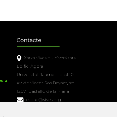
Contacte
Xarxa Vives d'Universitats
Edifici Àgora
Universitat Jaume I, local 10
es a
Av. de Vicent Sos Baynat, s/n
12071 Castelló de la Plana
e-buc@vives.org
+34 964 72 89 93