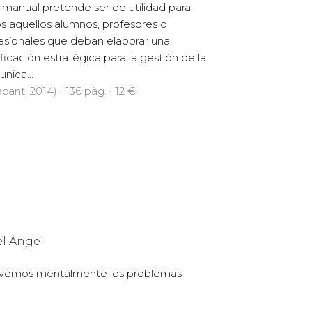
 manual pretende ser de utilidad para
s aquellos alumnos, profesores o
esionales que deban elaborar una
ificación estratégica para la gestión de la
nica...
cant, 2014) · 136 pàg. · 12 €
el Ángel
esolvemos mentalmente los problemas