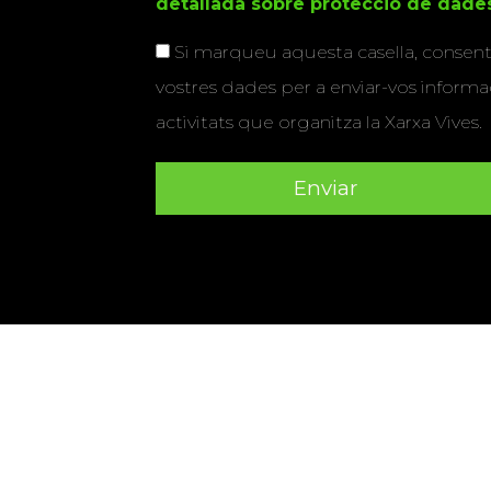
detallada sobre protecció de dade
Si marqueu aquesta casella, consenti
vostres dades per a enviar-vos informac
activitats que organitza la Xarxa Vives.
Universitat Abat Oliba CEU
•
Universitat d'Alacant
•
Herrera
•
Universitat de Girona
•
Universitat de les Ill
Hernández d'Elx
•
Universitat Oberta de Catalunya
•
Universitat Pompeu Fabra
•
Universitat Ramon Llull
•
U