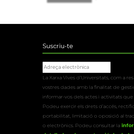
Suscriu-te
La Xarxa Vives d’Universitats, com a res
vostres dades amb la finalitat de gestio
informar-vos dels actes i activitats que
Podeu exercir els drets d’accés, rectifi
portabilitat, limitació o oposició al tr
o electrònics. Podeu consultar la
info