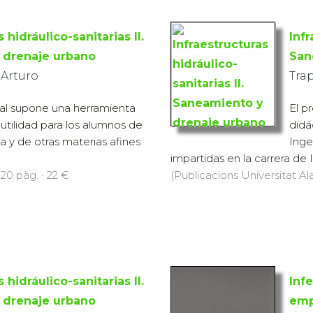
 hidráulico-sanitarias II.
Infr
 drenaje urbano
San
 Arturo
Tra
al supone una herramienta
El p
 utilidad para los alumnos de
didá
ia y de otras materias afines
Inge
impartidas en la carrera de I
320 pàg. · 22 €
(Publicacions Universitat Ala
 hidráulico-sanitarias II.
Inf
 drenaje urbano
emp