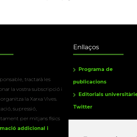
Enllaços
Programa de
ponsable, tractarà les
publicacions
nar la vostra subscripció i
Editorials universitàri
 organitza la Xarxa Vives.
Twitter
cació, supressió,
actament per mitjans físics
rmació addicional i