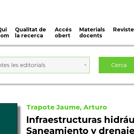
Qui
Qualitat de
Accés
Materials
Reviste
som
la recerca
obert
docents
Cerca
tes les editorials
Trapote Jaume, Arturo
Infraestructuras hidrául
Saneamiento y drenaj