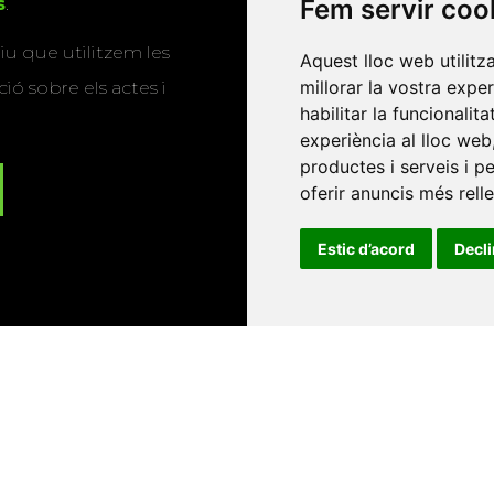
Fem servir coo
s
.
u que utilitzem les
Aquest lloc web utilitz
millorar la vostra expe
ió sobre els actes i
habilitar la funcionalit
experiència al lloc web
productes i serveis i p
oferir anuncis més rell
Estic d’acord
Decl
Universitat d'Andorra
•
Universitat Autònoma de Barcelona
es Balears
•
Universitat Internacional de Catalunya
•
Univers
Universitat de Perpinyà Via Domitia
•
Universitat Politècni
niversitat Rovira i Virgili
•
Universitat de Sàsser
•
Universita