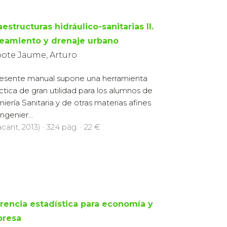
aestructuras hidráulico-sanitarias II.
eamiento y drenaje urbano
pote Jaume, Arturo
resente manual supone una herramienta
ctica de gran utilidad para los alumnos de
niería Sanitaria y de otras materias afines
ngenier...
cant, 2013) · 324 pàg. · 22 €
erencia estadística para economía y
resa