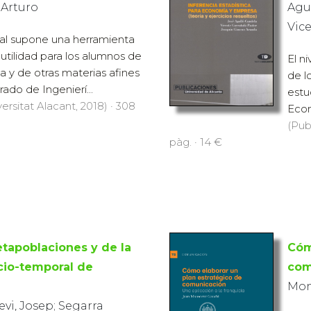
 Arturo
Agul
Vic
al supone una herramienta
 utilidad para los alumnos de
El n
ia y de otras materias afines
de l
rado de Ingenierí...
estu
ersitat Alacant, 2018) · 308
Econ
(Pub
pàg. · 14 €
tapoblaciones y de la
Cóm
cio-temporal de
com
Mon
vi, Josep; Segarra