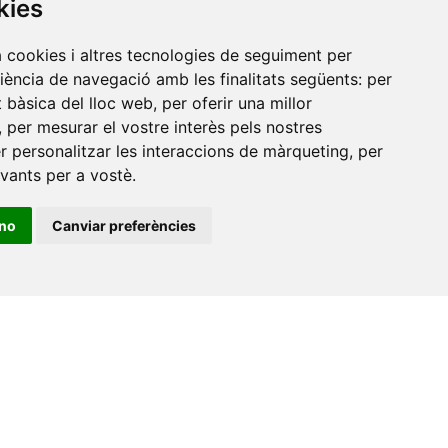
kies
Amb el suport
de
a cookies i altres tecnologies de seguiment per
riència de navegació amb les finalitats següents:
per
at bàsica del lloc web
,
per oferir una millor
,
per mesurar el vostre interès pels nostres
er personalitzar les interaccions de màrqueting
,
per
evants per a vostè
.
ino
Canviar preferències
•
Universitat de Barcelona
•
Universitat CEU Cardenal
itat Jaume I
•
Universitat de Lleida
•
Universitat Miguel
ca de Catalunya
•
Universitat Politècnica de València
•
t de València
•
Universitat de Vic - Universitat Central de