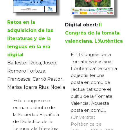
Retos en la
Digital obert:
II
adquisicion de las
Congrés de la tomata
literaturas y de la
valenciana. L'Autèntica
lenguas en la era
El "II Congrés de la
digital
Tomata Valenciana:
Ballester Roca, Josep;
L'Autèntica" te com a
Romero Forteza,
objectiu fer una
Francesca; Carrió Pastor,
posta en comú de
Marisa; Ibarra Rius, Noelia
l'actualitat sobre el
cultiu de la 'Tomata
Este congreso se
Valencia'. Aquesta
enmarca dentro de
posta en comú...
la Sociedad Española
(Universitat
de Didáctica de la
Politècnica de
Lengua y la Literatura