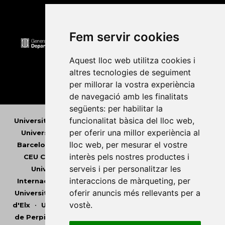
Fem servir cookies
Aquest lloc web utilitza cookies i
altres tecnologies de seguiment
per millorar la vostra experiència
de navegació amb les finalitats
següents:
per habilitar la
funcionalitat bàsica del lloc web
,
Universitat Abat Oliba CEU
•
Universitat d'Alacant
•
per oferir una millor experiència al
Universitat d'Andorra
•
Universitat Autònoma de
lloc web
,
per mesurar el vostre
Barcelona
•
Universitat de Barcelona
•
Universitat
interès pels nostres productes i
CEU Cardenal Herrera
•
Universitat de Girona
•
serveis i per personalitzar les
Universitat de les Illes Balears
•
Universitat
interaccions de màrqueting
,
per
Internacional de Catalunya
•
Universitat Jaume I
•
oferir anuncis més rellevants per a
Universitat de Lleida
•
Universitat Miguel Hernández
vostè
.
d'Elx
•
Universitat Oberta de Catalunya
•
Universitat
de Perpinyà Via Domitia
•
Universitat Politècnica de