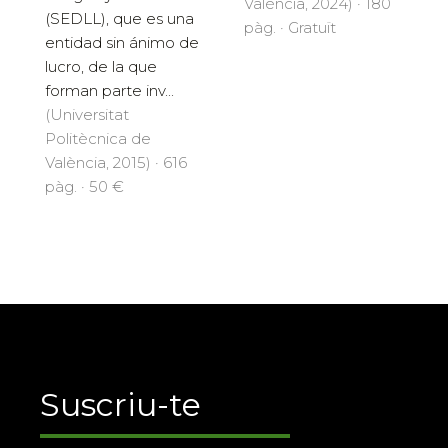
València, 2024) · 180
(SEDLL), que es una
pàg. · Gratuït
entidad sin ánimo de
lucro, de la que
forman parte inv...
(Universitat
Politècnica de
València, 2015) · 616
pàg. · 50 €
Suscriu-te