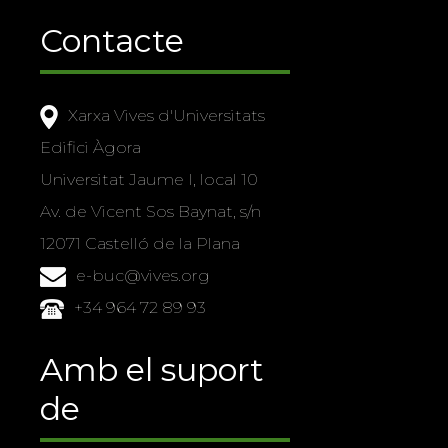
Contacte
Xarxa Vives d'Universitats
Edifici Àgora
Universitat Jaume I, local 10
Av. de Vicent Sos Baynat, s/n
12071 Castelló de la Plana
e-buc@vives.org
+34 964 72 89 93
Amb el suport
de