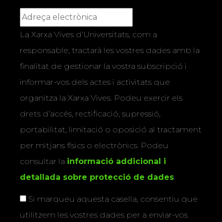
La Xarxa Vives d’Universitats, com a
responsable, tractarà les vostres dades amb la
finalitat de gestionar la vostra subscripció i
informar-vos dels actes i activitats que
organitza la Xarxa Vives. Podeu exercir els
drets d’accés, rectificació, supressió,
portabilitat, limitació o oposició al tractament
per mitjans físics o electrònics. Podeu
consultar la
informació addicional i
detallada sobre protecció de dades
.
Si marqueu aquesta casella, consentiu que
utilitzem les vostres dades per a enviar-vos