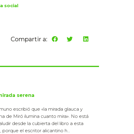
 social
Compartir a:
mirada serena
uno escribió que «la mirada glauca y
na de Miró ilumina cuanto mira». No está
aludir desde la cubierta del libro a esta
, porque el escritor alicantino h...