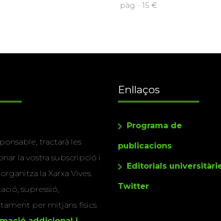
pàg. · 15 €
Enllaços
Programa de
ponsable, tractarà les
publicacions
nar la vostra subscripció i
Editorials universitàri
 organitza la Xarxa Vives.
Twitter
cació, supressió,
actament per mitjans físics
rmació addicional i