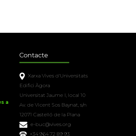
Contacte
Xarxa Vives d'Universitats
Edifici Àgora
Universitat Jaume I, local 10
es a
Av. de Vicent Sos Baynat, s/n
12071 Castelló de la Plana
e-buc@vives.org
+34 964 72 89 93