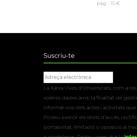
pàg. · 15 €
Suscriu-te
La Xarxa Vives d’Universitats, com a res
vostres dades amb la finalitat de gestio
informar-vos dels actes i activitats que
Podeu exercir els drets d’accés, rectifi
portabilitat, limitació o oposició al tr
o electrònics. Podeu consultar la
info