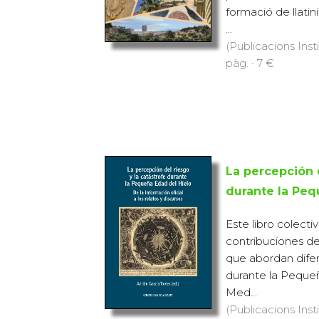
formació de llatin
...
(Publicacions Inst
pàg. · 7 €
La percepción d
durante la Peq
Este libro colecti
contribuciones de
que abordan difer
durante la Pequeñ
Med...
(Publicacions Inst