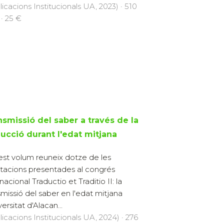
licacions Institucionals UA, 2023) · 510
 · 25 €
nsmissió del saber a través de la
ducció durant l'edat mitjana
st volum reuneix dotze de les
tacions presentades al congrés
nacional Traductio et Traditio II: la
smissió del saber en l'edat mitjana
ersitat d'Alacan...
licacions Institucionals UA, 2024) · 276