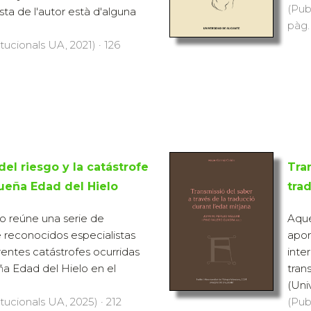
(Pub
ista de l'autor està d'alguna
pàg.
itucionals UA, 2021) · 126
el riesgo y la catástrofe
Tra
ueña Edad del Hielo
tra
vo reúne una serie de
Aque
 reconocidos especialistas
apor
entes catástrofes ocurridas
inter
a Edad del Hielo en el
tran
(Univ
itucionals UA, 2025) · 212
(Pub