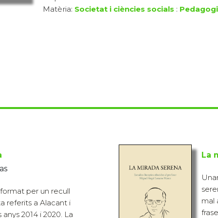
Matèria:
Societat i ciències socials
:
Pedagogia
a
La 
as
Unam
sere
 format per un recull
mal 
ta referits a Alacant i
frase
s anys 2014 i 2020. La