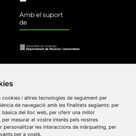
Amb el suport
de
kies
a cookies i altres tecnologies de seguiment per
riència de navegació amb les finalitats següents:
per
at bàsica del lloc web
,
per oferir una millor
•
Universitat de Barcelona
•
Universitat CEU Cardenal
,
per mesurar el vostre interès pels nostres
itat Jaume I
•
Universitat de Lleida
•
Universitat Miguel
er personalitzar les interaccions de màrqueting
,
per
ca de Catalunya
•
Universitat Politècnica de València
•
evants per a vostè
.