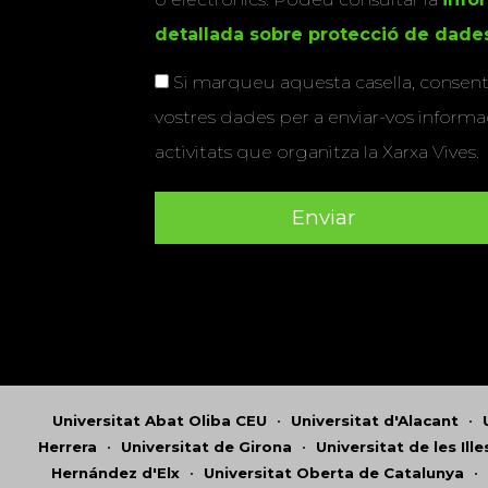
detallada sobre protecció de dade
Si marqueu aquesta casella, consenti
vostres dades per a enviar-vos informac
activitats que organitza la Xarxa Vives.
Universitat Abat Oliba CEU
•
Universitat d'Alacant
•
Herrera
•
Universitat de Girona
•
Universitat de les Ill
Hernández d'Elx
•
Universitat Oberta de Catalunya
•