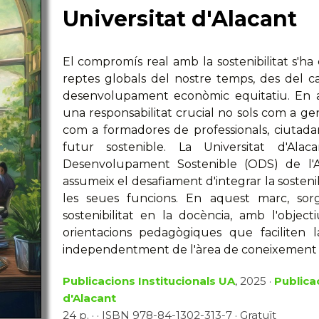
Universitat d'Alacant
El compromís real amb la sostenibilitat s'ha 
reptes globals del nostre temps, des del canvi
desenvolupament econòmic equitatiu. En aq
una responsabilitat crucial no sols com a 
com a formadores de professionals, ciuta
futur sostenible. La Universitat d'Ala
Desenvolupament Sostenible (ODS) de l'
assumeix el desafiament d'integrar la sostenib
les seues funcions. En aquest marc, sor
sostenibilitat en la docència, amb l'objec
orientacions pedagògiques que faciliten l
independentment de l'àrea de coneixement
Publicacions Institucionals UA
, 2025 ·
Publicac
d'Alacant
24 p. · · ISBN 978-84-1302-313-7 · Gratuït