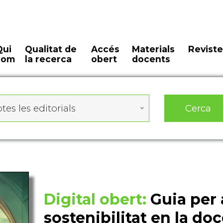
Qui
Qualitat de
Accés
Materials
Reviste
som
la recerca
obert
docents
Cerca
tes les editorials
Digital obert:
Guia per 
sostenibilitat en la do