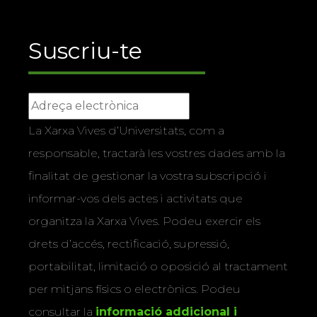
Suscriu-te
La Xarxa Vives d’Universitats, com a
responsable, tractarà les vostres dades amb la
finalitat de gestionar la vostra subscripció i
informar-vos dels actes i activitats que
organitza la Xarxa Vives. Podeu exercir els
drets d’accés, rectificació, supressió,
portabilitat, limitació o oposició al tractament
per mitjans físics o electrònics. Podeu
consultar la
informació addicional i