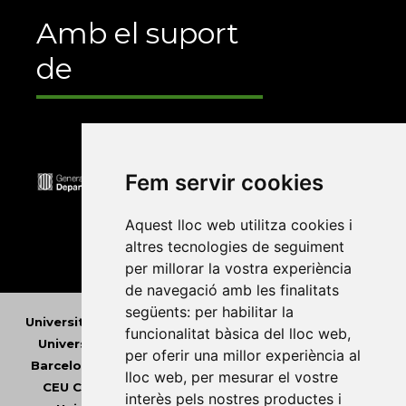
Amb el suport
de
Fem servir cookies
Aquest lloc web utilitza cookies i
altres tecnologies de seguiment
per millorar la vostra experiència
de navegació amb les finalitats
següents:
per habilitar la
Universitat Abat Oliba CEU
•
Universitat d'Alacant
•
funcionalitat bàsica del lloc web
,
Universitat d'Andorra
•
Universitat Autònoma de
per oferir una millor experiència al
Barcelona
•
Universitat de Barcelona
•
Universitat
lloc web
,
per mesurar el vostre
CEU Cardenal Herrera
•
Universitat de Girona
•
interès pels nostres productes i