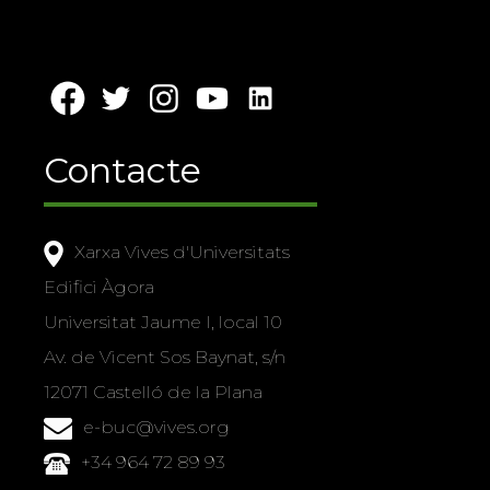
Contacte
Xarxa Vives d'Universitats
Edifici Àgora
Universitat Jaume I, local 10
Av. de Vicent Sos Baynat, s/n
12071 Castelló de la Plana
e-buc@vives.org
+34 964 72 89 93