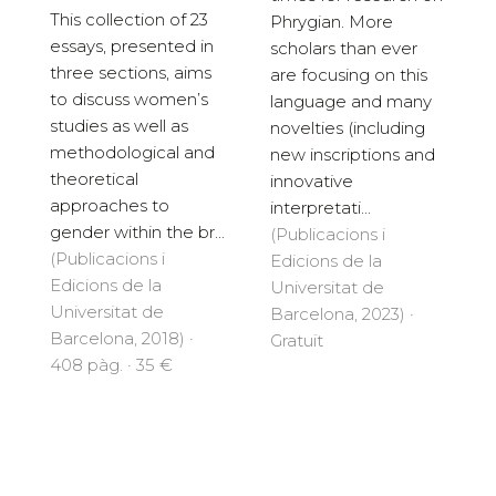
This collection of 23
Phrygian. More
essays, presented in
scholars than ever
three sections, aims
are focusing on this
to discuss women’s
language and many
studies as well as
novelties (including
methodological and
new inscriptions and
theoretical
innovative
approaches to
interpretati...
gender within the br...
(Publicacions i
(Publicacions i
Edicions de la
Edicions de la
Universitat de
Universitat de
Barcelona, 2023) ·
Barcelona, 2018) ·
Gratuït
408 pàg. · 35 €