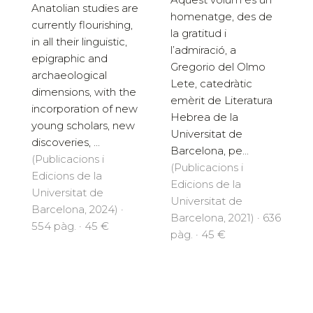
Anatolian studies are
homenatge, des de
currently flourishing,
la gratitud i
in all their linguistic,
l’admiració, a
epigraphic and
Gregorio del Olmo
archaeological
Lete, catedràtic
dimensions, with the
emèrit de Literatura
incorporation of new
Hebrea de la
young scholars, new
Universitat de
discoveries, ...
Barcelona, pe...
(Publicacions i
(Publicacions i
Edicions de la
Edicions de la
Universitat de
Universitat de
Barcelona, 2024) ·
Barcelona, 2021) · 636
554 pàg. · 45 €
pàg. · 45 €