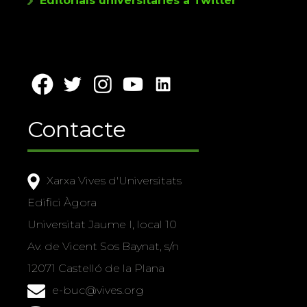
Editorials universitàries a Twitter
Contacte
Xarxa Vives d'Universitats
Edifici Àgora
Universitat Jaume I, local 10
Av. de Vicent Sos Baynat, s/n
12071 Castelló de la Plana
e-buc@vives.org