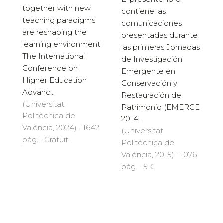
together with new
contiene las
teaching paradigms
comunicaciones
are reshaping the
presentadas durante
learning environment.
las primeras Jornadas
The International
de Investigación
Conference on
Emergente en
Higher Education
Conservación y
Advanc...
Restauración de
(Universitat
Patrimonio (EMERGE
Politècnica de
2014...
València, 2024) · 1642
(Universitat
pàg. · Gratuït
Politècnica de
València, 2015) · 1076
pàg. · 5 €