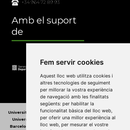
+34 964 72 89 93
Amb el suport
de
Fem servir cookies
Aquest lloc web utilitza cookies i
altres tecnologies de seguiment
per millorar la vostra experiència
de navegació amb les finalitats
següents:
per habilitar la
funcionalitat bàsica del lloc web
,
Universitat Abat Oliba CEU
•
Universitat d'Alacant
•
per oferir una millor experiència al
Universitat d'Andorra
•
Universitat Autònoma de
lloc web
,
per mesurar el vostre
Barcelona
•
Universitat de Barcelona
•
Universitat