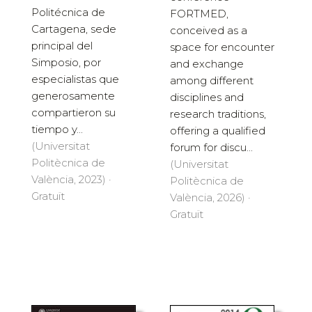
Politécnica de
FORTMED,
Cartagena, sede
conceived as a
principal del
space for encounter
Simposio, por
and exchange
especialistas que
among different
generosamente
disciplines and
compartieron su
research traditions,
tiempo y...
offering a qualified
(Universitat
forum for discu...
Politècnica de
(Universitat
València, 2023) ·
Politècnica de
Gratuït
València, 2026) ·
Gratuït