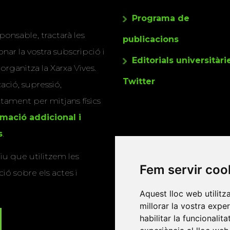
Programa de
ponsable, tractarà les
publicacions
nar la vostra subscripció i
Editorials universitàri
 organitza la Xarxa Vives.
Twitter
cació, supressió,
actament per mitjans físics
rmació addicional i
s
.
u que utilitzem les
Fem servir coo
ió sobre els actes i
Aquest lloc web utilitz
millorar la vostra expe
habilitar la funcionalit