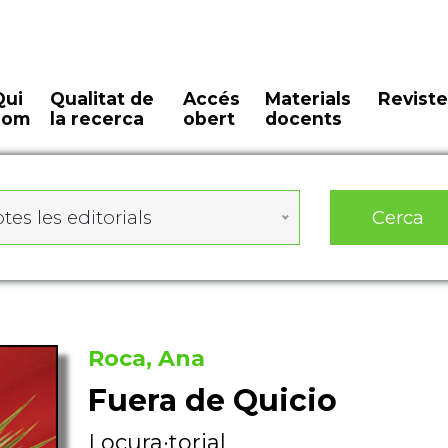
Qui
Qualitat de
Accés
Materials
Reviste
som
la recerca
obert
docents
Cerca
tes les editorials
Roca, Ana
Fuera de Quicio
Locura·torial