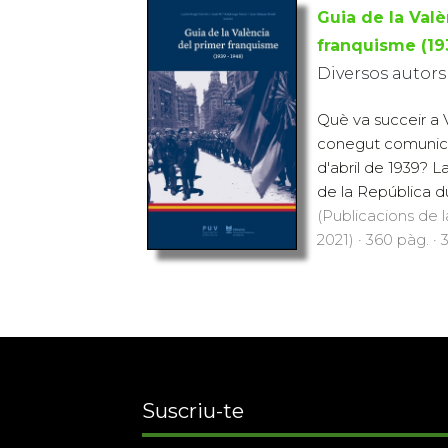
Guia de la Valè
franquisme (19
Diversos autors
Què va succeir a 
conegut comunicat
d'abril de 1939? La
de la República dur
(Publicacions de l
2021) · 360 pàg. · 
Suscriu-te