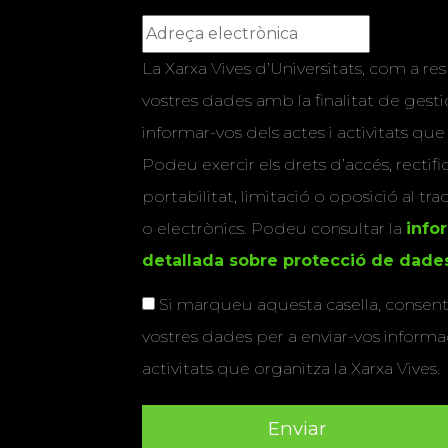
La Xarxa Vives d’Universitats, com a res
vostres dades amb la finalitat de gestio
informar-vos dels actes i activitats que
Podeu exercir els drets d’accés, rectifi
portabilitat, limitació o oposició al tr
o electrònics. Podeu consultar la
info
detallada sobre protecció de dade
Si marqueu aquesta casella, consenti
vostres dades per a enviar-vos informac
activitats que organitza la Xarxa Vives.