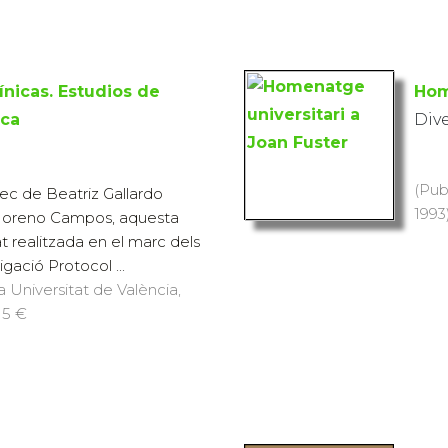
ínicas. Estudios de
Hom
ica
Div
(Pub
ec de Beatriz Gallardo
1993)
 Moreno Campos, aquesta
t realitzada en el marc dels
igació Protocol ...
a Universitat de València,
15 €