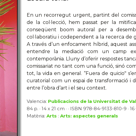
En un recorregut urgent, partint del comis
de la col·lecció, hem passat per la mitifi
conseqüent boom autoral per a desemboc
col·laboratiu i codependent a la recerca de g
A través d’un enfocament híbrid, aquest assa
entendre la mediació com un camp expan
contemporània. Lluny d’oferir respostes tancad
comissariat no tant com una funció, sinó com u
tot, la vida en general. “Fuera de quicio" s’
curatorial com un espai de transformació i dià
entre l’obra d’art i el seu context.
Valencia:
Publicacions de la Universitat de Va
84 p. · 14 x 21 cm · · ISBN 978-84-9133-810-9 · 16 
Matèria:
Arts
:
Arts: aspectes generals