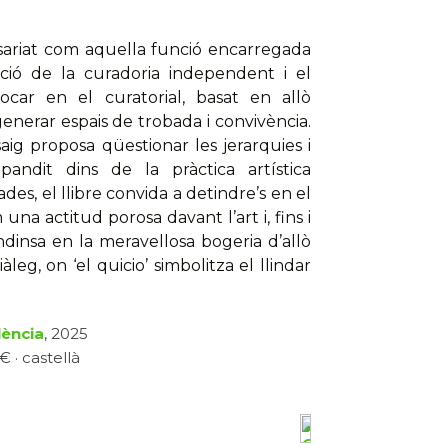
sariat com aquella funció encarregada
cació de la curadoria independent i el
ar en el curatorial, basat en allò
enerar espais de trobada i convivència.
ig proposa qüestionar les jerarquies i
dit dins de la pràctica artística
es, el llibre convida a detindre’s en el
na actitud porosa davant l’art i, fins i
endinsa en la meravellosa bogeria d’allò
leg, on ‘el quicio’ simbolitza el llindar
lència
, 2025
€ · castellà