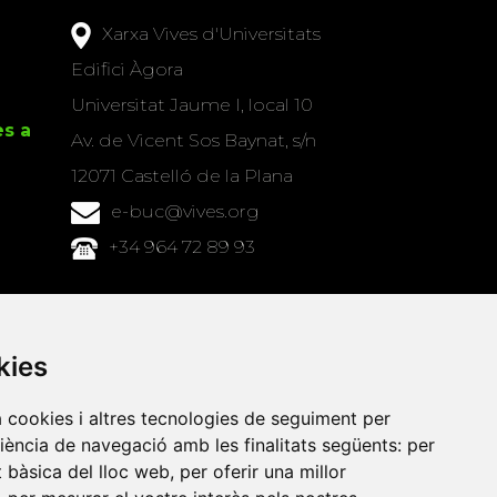
Xarxa Vives d'Universitats
Edifici Àgora
Universitat Jaume I, local 10
es a
Av. de Vicent Sos Baynat, s/n
12071 Castelló de la Plana
e-buc@vives.org
+34 964 72 89 93
Amb el suport
de
kies
a cookies i altres tecnologies de seguiment per
riència de navegació amb les finalitats següents:
per
at bàsica del lloc web
,
per oferir una millor