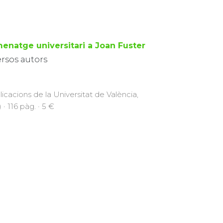
enatge universitari a Joan Fuster
ersos autors
licacions de la Universitat de València,
 · 116 pàg. · 5 €