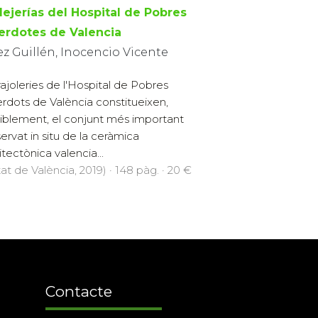
lejerías del Hospital de Pobres
erdotes de Valencia
z Guillén, Inocencio Vicente
rajoleries de l'Hospital de Pobres
rdots de València constitueixen,
iblement, el conjunt més important
ervat in situ de la ceràmica
itectònica valencia...
at de València, 2019) · 148 pàg. · 20 €
Contacte