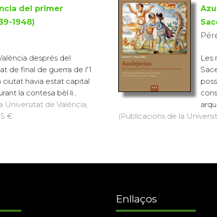
ncia del primer
Azu
39-1948)
Sac
Pére
València després del
Les 
 de final de guerra de l'1
Sace
 ciutat havia estat capital
poss
ant la contesa bèl·li...
cons
a Universitat de València,
arqu
35 €
(Publicacions de la Universit
Enllaços