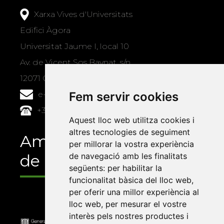
Xarxa Vives d'Universitats
Edifici Àgora
Universitat Jaume I, local 10
Av. de Vicent Sos Baynat, s/n
12071 Castelló de la Plana
e-buc@vives.org
Fem servir cookies
+34 964 72 89 93
Aquest lloc web utilitza cookies i
altres tecnologies de seguiment
Amb el suport
per millorar la vostra experiència
de
de navegació amb les finalitats
següents:
per habilitar la
funcionalitat bàsica del lloc web
,
per oferir una millor experiència al
lloc web
,
per mesurar el vostre
interès pels nostres productes i