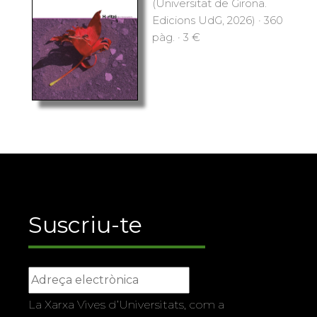
(Universitat de Girona.
Edicions UdG, 2026) · 360
pàg. · 3 €
Suscriu-te
La Xarxa Vives d’Universitats, com a