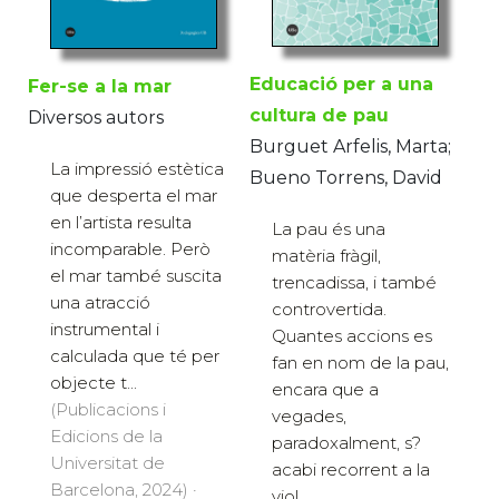
Educació per a una
Fer-se a la mar
cultura de pau
Diversos autors
Burguet Arfelis, Marta;
La impressió estètica
Bueno Torrens, David
que desperta el mar
en l’artista resulta
La pau és una
incomparable. Però
matèria fràgil,
el mar també suscita
trencadissa, i també
una atracció
controvertida.
instrumental i
Quantes accions es
calculada que té per
fan en nom de la pau,
objecte t...
encara que a
(Publicacions i
vegades,
Edicions de la
paradoxalment, s?
Universitat de
acabi recorrent a la
Barcelona, 2024) ·
viol...