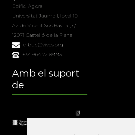
Edifici Àgora
Universitat Jaume I, local 10
Av. de Vicent Sos Baynat, s/n
12071 Castelló de la Plana
e-buc@vives.org
+34 964 72 89 93
Amb el suport
de