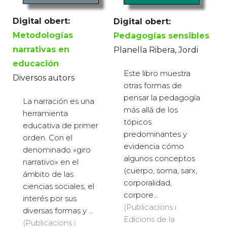
Digital obert:
Digital obert:
Metodologías
Pedagogías sensibles
narrativas en
Planella Ribera, Jordi
educación
Este libro muestra
Diversos autors
otras formas de
pensar la pedagogía
La narración es una
más allá de los
herramienta
tópicos
educativa de primer
predominantes y
orden. Con el
evidencia cómo
denominado «giro
algunos conceptos
narrativo» en el
(cuerpo, soma, sarx,
ámbito de las
corporalidad,
ciencias sociales, el
corpore...
interés por sus
(Publicacions i
diversas formas y ...
Edicions de la
(Publicacions i