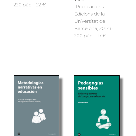
220 pàg. · 22 €
(Publicacions i
Edicions de la
Universitat de
Barcelona, 2014) ·
200 pàg. · 17 €