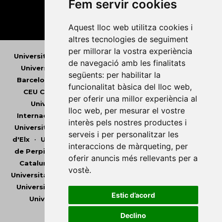
Fem servir cookies
Aquest lloc web utilitza cookies i
altres tecnologies de seguiment
per millorar la vostra experiència
Universitat Abat Oliba CEU
•
Universitat d'Alacant
•
de navegació amb les finalitats
Universitat d'Andorra
•
Universitat Autònoma de
següents:
per habilitar la
Barcelona
•
Universitat de Barcelona
•
Universitat
funcionalitat bàsica del lloc web
,
CEU Cardenal Herrera
•
Universitat de Girona
•
per oferir una millor experiència al
Universitat de les Illes Balears
•
Universitat
lloc web
,
per mesurar el vostre
Internacional de Catalunya
•
Universitat Jaume I
•
interès pels nostres productes i
Universitat de Lleida
•
Universitat Miguel Hernández
serveis i per personalitzar les
d'Elx
•
Universitat Oberta de Catalunya
•
Universitat
interaccions de màrqueting
,
per
de Perpinyà Via Domitia
•
Universitat Politècnica de
oferir anuncis més rellevants per a
Catalunya
•
Universitat Politècnica de València
•
vostè
.
Universitat Pompeu Fabra
•
Universitat Ramon Llull
•
Universitat Rovira i Virgili
•
Universitat de Sàsser
•
Estic d’acord
Universitat de València
•
Universitat de Vic -
Universitat Central de Catalunya
Declino