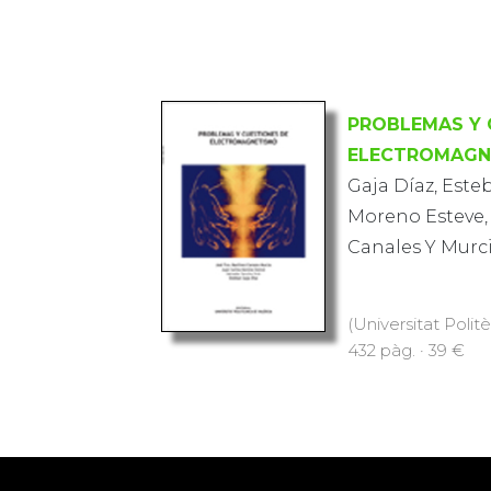
PROBLEMAS Y 
ELECTROMAGN
Gaja Díaz, Este
Moreno Esteve, 
Canales Y Murci
(Universitat Politè
432 pàg. · 39 €