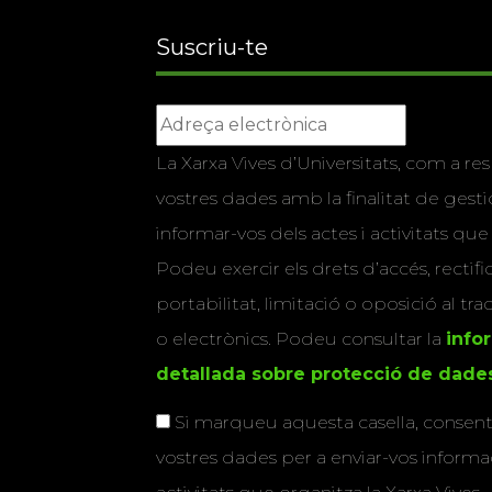
Suscriu-te
La Xarxa Vives d’Universitats, com a res
vostres dades amb la finalitat de gestio
informar-vos dels actes i activitats que
Podeu exercir els drets d’accés, rectifi
portabilitat, limitació o oposició al tr
o electrònics. Podeu consultar la
info
detallada sobre protecció de dade
Si marqueu aquesta casella, consenti
vostres dades per a enviar-vos informac