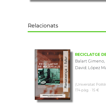
Relacionats
RECICLATGE D
Balart Gimeno, 
David; López Ma
(Universitat Polit
174 pàg. · 15 €