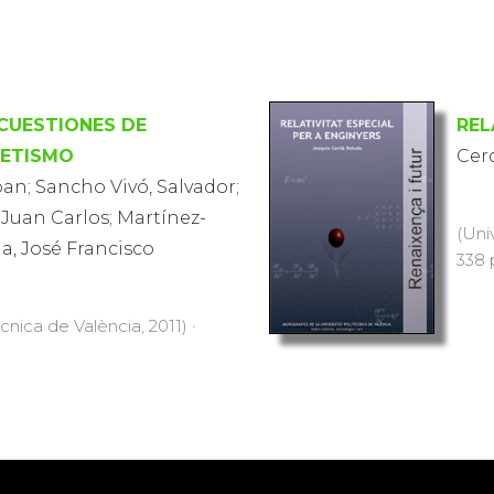
CUESTIONES DE
REL
ETISMO
Cer
ban; Sancho Vivó, Salvador;
Juan Carlos; Martínez-
(Uni
a, José Francisco
338 
cnica de València, 2011) ·