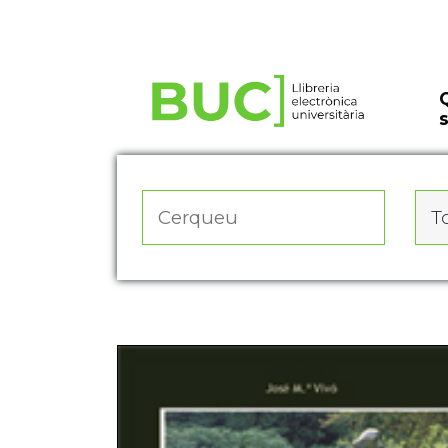
Actualitza les preferències de les cookies
To