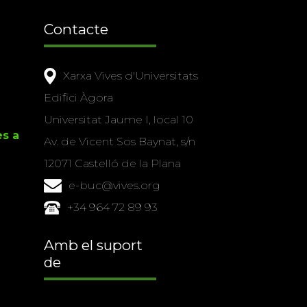
Contacte
Xarxa Vives d'Universitats
Edifici Àgora
Universitat Jaume I, local 10
es a
Av. de Vicent Sos Baynat, s/n
12071 Castelló de la Plana
e-buc@vives.org
+34 964 72 89 93
Amb el suport
de