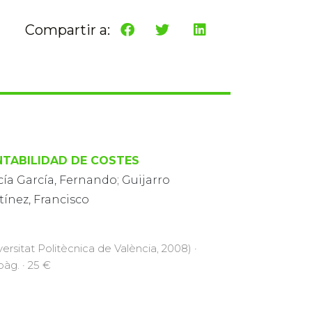
Compartir a:
TABILIDAD DE COSTES
ía García, Fernando; Guijarro
tínez, Francisco
versitat Politècnica de València, 2008) ·
pàg. · 25 €