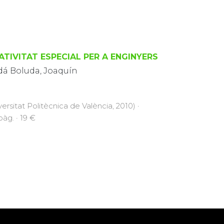
ATIVITAT ESPECIAL PER A ENGINYERS
dá Boluda, Joaquín
versitat Politècnica de València, 2010) ·
pàg. · 19 €