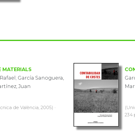
E MATERIALS
CON
Rafael; García Sanoguera,
Garc
rtínez, Juan
Mar
ècnica de València, 2005) ·
(Uni
234 