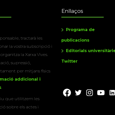
Enllaços
Programa de
ponsable, tractarà les
publicacions
nar la vostra subscripció i
Editorials universitàri
 organitza la Xarxa Vives.
Twitter
cació, supressió,
actament per mitjans físics
rmació addicional i
s
.
u que utilitzem les
ió sobre els actes i