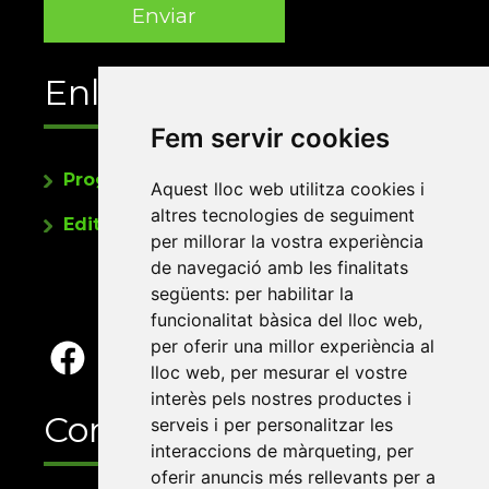
Enllaços
Fem servir cookies
Programa de publicacions
Aquest lloc web utilitza cookies i
altres tecnologies de seguiment
Editorials universitàries a Twitter
per millorar la vostra experiència
de navegació amb les finalitats
següents:
per habilitar la
funcionalitat bàsica del lloc web
,
per oferir una millor experiència al
lloc web
,
per mesurar el vostre
interès pels nostres productes i
Contacte
serveis i per personalitzar les
interaccions de màrqueting
,
per
oferir anuncis més rellevants per a