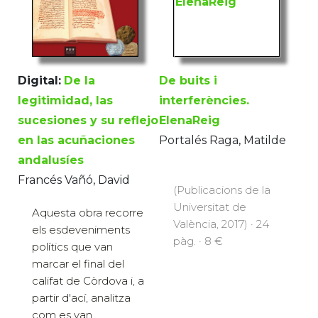
De buits i
Digital:
De la
interferències.
legitimidad, las
ElenaReig
sucesiones y su reflejo
Portalés Raga, Matilde
en las acuñaciones
andalusíes
Francés Vañó, David
(Publicacions de la
Universitat de
Aquesta obra recorre
València, 2017) · 24
els esdeveniments
pàg. · 8 €
polítics que van
marcar el final del
califat de Còrdova i, a
partir d'ací, analitza
com es van