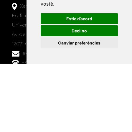
vostè
.
Xarxa Vives d'Universitats
Edifici Àgora
Estic d’acord
Universitat Jaume I, local 10
Declino
Av. de Vicent Sos Baynat, s/n
Canviar preferències
12071 Castelló de la Plana
e-buc@vives.org
+34 964 72 89 93
Amb el suport
de