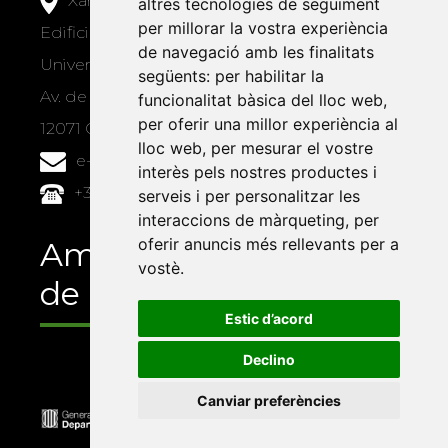
Xarxa Vives d'Universitats
altres tecnologies de seguiment
per millorar la vostra experiència
Edifici Àgora
de navegació amb les finalitats
Universitat Jaume I, local 10
següents:
per habilitar la
Av. de Vicent Sos Baynat, s/n
funcionalitat bàsica del lloc web
,
per oferir una millor experiència al
12071 Castelló de la Plana
lloc web
,
per mesurar el vostre
e-buc@vives.org
interès pels nostres productes i
+34 964 72 89 93
serveis i per personalitzar les
interaccions de màrqueting
,
per
oferir anuncis més rellevants per a
Amb el suport
vostè
.
de
Estic d’acord
Declino
Canviar preferències