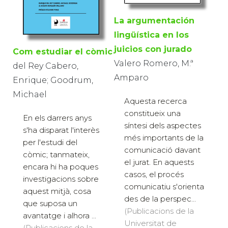
La argumentación
lingüística en los
juicios con jurado
Com estudiar el còmic
Valero Romero, M.ª
del Rey Cabero,
Amparo
Enrique; Goodrum,
Michael
Aquesta recerca
constitueix una
En els darrers anys
síntesi dels aspectes
s'ha disparat l'interès
més importants de la
per l'estudi del
comunicació davant
còmic; tanmateix,
el jurat. En aquests
encara hi ha poques
casos, el procés
investigacions sobre
comunicatiu s'orienta
aquest mitjà, cosa
des de la perspec...
que suposa un
(Publicacions de la
avantatge i alhora ...
Universitat de
(Publicacions de la