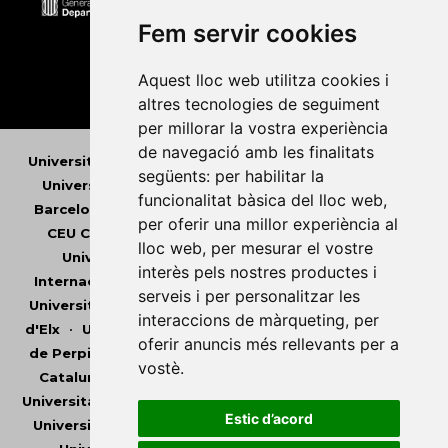
Fem servir cookies
Aquest lloc web utilitza cookies i
altres tecnologies de seguiment
per millorar la vostra experiència
de navegació amb les finalitats
Universitat Abat Oliba CEU
•
Universitat d'Alacant
•
següents:
per habilitar la
Universitat d'Andorra
•
Universitat Autònoma de
funcionalitat bàsica del lloc web
,
Barcelona
•
Universitat de Barcelona
•
Universitat
per oferir una millor experiència al
CEU Cardenal Herrera
•
Universitat de Girona
•
lloc web
,
per mesurar el vostre
Universitat de les Illes Balears
•
Universitat
interès pels nostres productes i
Internacional de Catalunya
•
Universitat Jaume I
•
serveis i per personalitzar les
Universitat de Lleida
•
Universitat Miguel Hernández
interaccions de màrqueting
,
per
d'Elx
•
Universitat Oberta de Catalunya
•
Universitat
oferir anuncis més rellevants per a
de Perpinyà Via Domitia
•
Universitat Politècnica de
vostè
.
Catalunya
•
Universitat Politècnica de València
•
Universitat Pompeu Fabra
•
Universitat Ramon Llull
•
Estic d’acord
Universitat Rovira i Virgili
•
Universitat de Sàsser
•