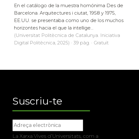
En el catálogo de la muestra homónima Des de
Barcelona. Arquitectures i ciutat, 1958 y 1975,
EE.UU. se presentaba como uno de los muchos
horizontes hacia el que la intellige...
(Universitat Politècnica de Catalunya. Iniciativa
Digital Politècnica, 2025) · 39 pàg. · Gratuït
Suscriu-te
La Xarxa Vives d’Universitats, com a