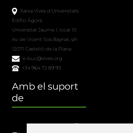
Xarxa Vives d'Universitats
Edifici Àgora
Universitat Jaume I, local 10
Av. de Vicent Sos Baynat, s/n
12071 Castelló de la Plana
e-buc@vives.org
+34 964 72 89 93
Amb el suport
de