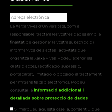
La Xarxa Vives d’Universitats, com a
responsable, tractarà les vostres dades amb la
finalitat de gestionar la vostra subscripció i
informar-vos dels actes i activitats que
organitza la Xarxa Vives. Podeu exercir els
drets d’accés, rectificació, supressió,
portabilitat, limitació o oposició al tractament
per mitjans físics o electrònics. Podeu
consultar la
informació addicional i
detallada sobre protecció de dades
.
Si marqueu aquesta casella, consentiu que