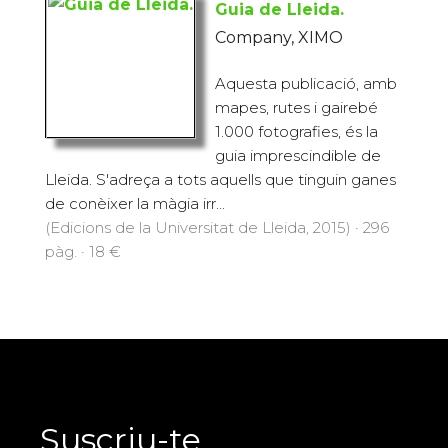
Guia de Lleida.
Company, XIMO
Aquesta publicació, amb
mapes, rutes i gairebé
1.000 fotografies, és la
guia imprescindible de
Lleida. S'adreça a tots aquells que tinguin ganes
de conèixer la màgia irr...
(Edicions de la Universitat de Lleida, 2015) · 296
pàg. · 18 €
Suscriu-te