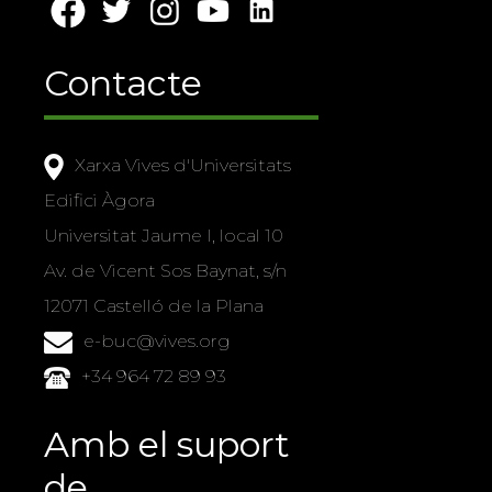
Contacte
Xarxa Vives d'Universitats
Edifici Àgora
Universitat Jaume I, local 10
Av. de Vicent Sos Baynat, s/n
12071 Castelló de la Plana
e-buc@vives.org
+34 964 72 89 93
Amb el suport
de