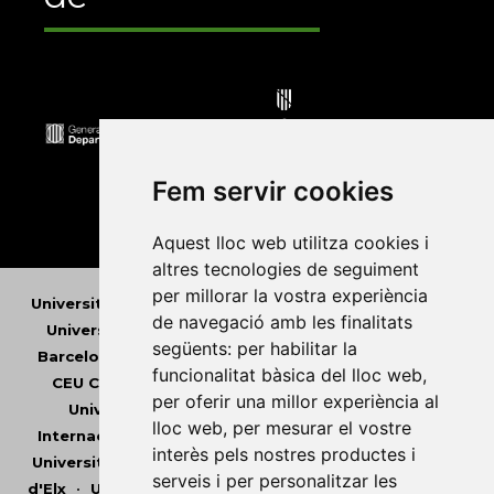
Fem servir cookies
Aquest lloc web utilitza cookies i
altres tecnologies de seguiment
per millorar la vostra experiència
Universitat Abat Oliba CEU
•
Universitat d'Alacant
•
de navegació amb les finalitats
Universitat d'Andorra
•
Universitat Autònoma de
següents:
per habilitar la
Barcelona
•
Universitat de Barcelona
•
Universitat
funcionalitat bàsica del lloc web
,
CEU Cardenal Herrera
•
Universitat de Girona
•
per oferir una millor experiència al
Universitat de les Illes Balears
•
Universitat
lloc web
,
per mesurar el vostre
Internacional de Catalunya
•
Universitat Jaume I
•
interès pels nostres productes i
Universitat de Lleida
•
Universitat Miguel Hernández
serveis i per personalitzar les
d'Elx
•
Universitat Oberta de Catalunya
•
Universitat