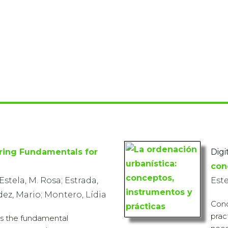
ring Fundamentals for
Digi
con
Estela, M. Rosa; Estrada,
Est
ez, Mario; Montero, Lídia
Cono
prac
s the fundamental