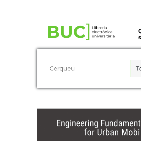
Actualitza les preferències de les cookies
To