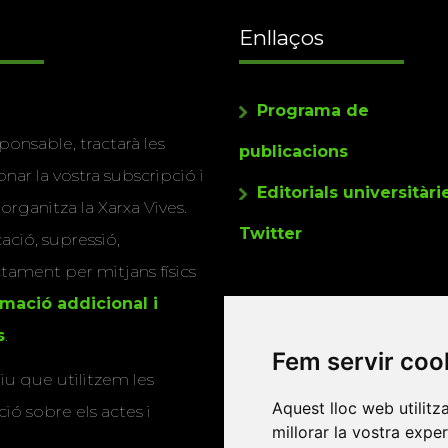
Enllaços
Programa de
ponsable, tractarà les
publicacions
nar la vostra subscripció i
Editorials universitàri
 organitza la Xarxa Vives.
Twitter
cació, supressió,
actament per mitjans físics
rmació addicional i
s
.
Fem servir coo
u que utilitzem les
Aquest lloc web utilitz
ió sobre els actes i
millorar la vostra expe