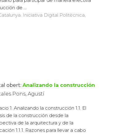
sario para participar de manera efectiva
ucción de ...
atalunya. Iniciativa Digital Politècnica,
tal obert:
Analizando la construcción
ales Pons, Agustí
acio 1. Analizando la construcción 1.1. El
isis de la construcción desde la
pectiva de la arquitectura y de la
icación 1.1.1. Razones para llevar a cabo