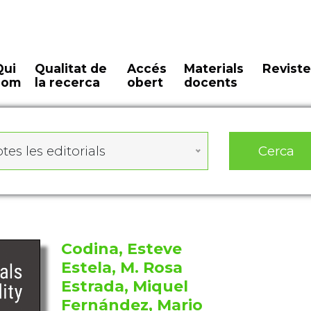
Qui
Qualitat de
Accés
Materials
Reviste
som
la recerca
obert
docents
Cerca
tes les editorials
Codina, Esteve
Estela, M. Rosa
Estrada, Miquel
Fernández, Mario