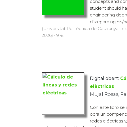
concepts and co
student should ha
engineering degree
disregarding his/h
(Universitat Politècnica de Catalunya. Inic
2026) · 9 €
Digital obert:
Cá
elèctricas
Mujal Rosas, R
Con este libro se 
obra un compendio
redes eléctricas 