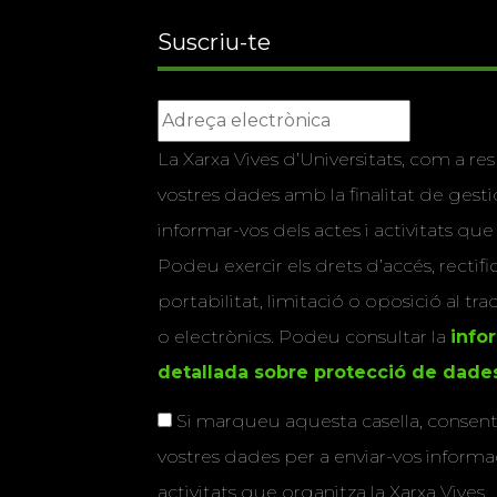
Suscriu-te
La Xarxa Vives d’Universitats, com a res
vostres dades amb la finalitat de gestio
informar-vos dels actes i activitats que
Podeu exercir els drets d’accés, rectifi
portabilitat, limitació o oposició al tr
o electrònics. Podeu consultar la
info
detallada sobre protecció de dade
Si marqueu aquesta casella, consenti
vostres dades per a enviar-vos informac
activitats que organitza la Xarxa Vives.