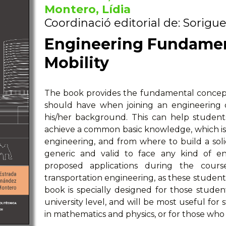
Montero, Lídia
Coordinació editorial de: Sorigu
Engineering Fundamen
Mobility
The book provides the fundamental concep
should have when joining an engineering d
his/her background. This can help student
achieve a common basic knowledge, which is 
engineering, and from where to build a solid
generic and valid to face any kind of en
proposed applications during the cours
transportation engineering, as these studen
book is specially designed for those stude
university level, and will be most useful fo
in mathematics and physics, or for those who