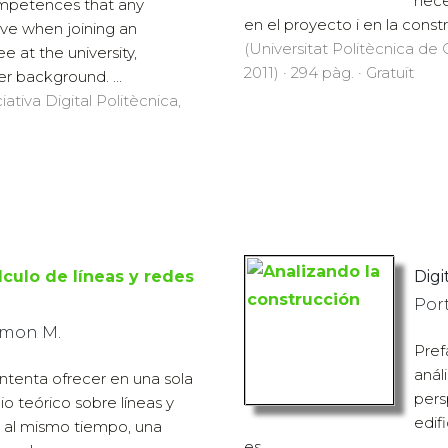
nece
mpetences that any
en el proyecto i en la constr
ve when joining an
(Universitat Politècnica de C
 at the university,
2011) · 294 pàg. · Gratuït
er background. ...
iativa Digital Politècnica,
lculo de líneas y redes
Digi
Port
amon M.
Pref
anál
intenta ofrecer en una sola
pers
 teórico sobre líneas y
edif
y, al mismo tiempo, una
es...