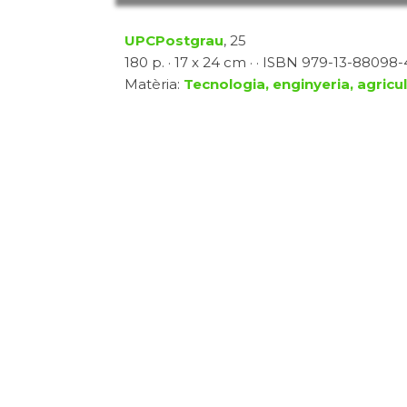
UPCPostgrau
, 25
180 p. · 17 x 24 cm · · ISBN 979-13-88098-4
Matèria:
Tecnologia, enginyeria, agricu