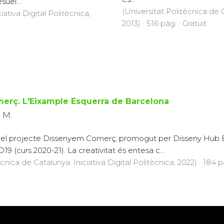
uel...
(Universitat Politècnica de C
iativa Digital Politècnica,
2013) · 516 pàg. · Gratuït
erç. L'Eixample Esquerra de Barcelona
p M.
t del projecte Dissenyem Comerç, promogut per Disseny Hub B
9 (curs 2020-21). La creativitat és entesa c...
cnica de Catalunya. Iniciativa Digital Politècnica, 2022) · 184 p