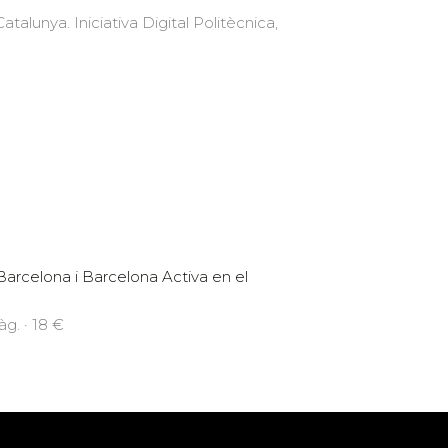
atalunya. Iniciativa Digital Politècnica,
arcelona i Barcelona Activa en el
àg. · 18 €