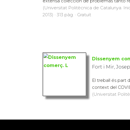
extensa colección de problemas tanto res
(Universitat Politècnica de Catalunya. Inic
2013) · 313 pàg. · Gratuït
Dissenyem com
Fort i Mir, Jose
El treball és par
context del COVID1
(Universitat Politè