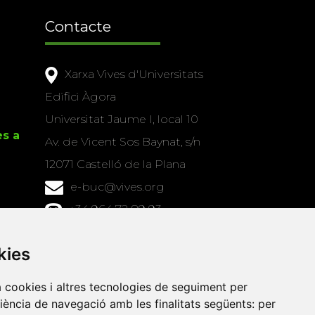
Contacte
Xarxa Vives d'Universitats
Edifici Àgora
Universitat Jaume I, local 10
es a
Av. de Vicent Sos Baynat, s/n
12071 Castelló de la Plana
e-buc@vives.org
+34 964 72 89 93
Amb el suport
kies
de
a cookies i altres tecnologies de seguiment per
riència de navegació amb les finalitats següents:
per