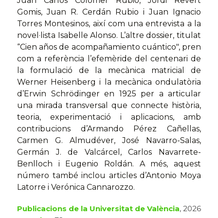
Juan Carlos Colomer Rubio, Jordi Revert
Gomis, Juan R. Cerdán Rubio i Juan Ignacio
Torres Montesinos, així com una entrevista a la
novel·lista Isabelle Alonso. L’altre dossier, titulat
“Cien años de acompañamiento cuántico", pren
com a referència l’efemèride del centenari de
la formulació de la mecànica matricial de
Werner Heisenberg i la mecànica ondulatòria
d’Erwin Schrödinger en 1925 per a articular
una mirada transversal que connecte història,
teoria, experimentació i aplicacions, amb
contribucions d’Armando Pérez Cañellas,
Carmen G. Almudéver, José Navarro-Salas,
Germán J. de Valcárcel, Carlos Navarrete-
Benlloch i Eugenio Roldán. A més, aquest
número també inclou articles d’Antonio Moya
Latorre i Verónica Cannarozzo.
Publicacions de la Universitat de València
, 2026