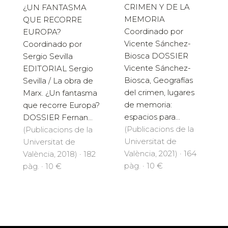
CRIMEN Y DE LA
¿UN FANTASMA
MEMORIA
QUE RECORRE
Coordinado por
EUROPA?
Vicente Sánchez-
Coordinado por
Biosca DOSSIER
Sergio Sevilla
Vicente Sánchez-
EDITORIAL Sergio
Biosca, Geografías
Sevilla / La obra de
del crimen, lugares
Marx. ¿Un fantasma
de memoria:
que recorre Europa?
espacios para...
DOSSIER Fernan...
(Publicacions de la
(Publicacions de la
Universitat de
Universitat de
València, 2021) · 164
València, 2018) · 182
pàg. · 10 €
pàg. · 10 €