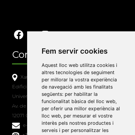
Fem servir cookies
Contacte
Aquest lloc web utilitza cookies i
altres tecnologies de seguiment
Xarxa Vives d'Universitats
per millorar la vostra experiència
Edifici Àgora
de navegació amb les finalitats
següents:
per habilitar la
Universitat Jaume I, local 10
funcionalitat bàsica del lloc web
,
Av. de Vicent Sos Baynat, s/n
per oferir una millor experiència al
12071 Castelló de la Plana
lloc web
,
per mesurar el vostre
interès pels nostres productes i
e-buc@vives.org
serveis i per personalitzar les
+34 964 72 89 93