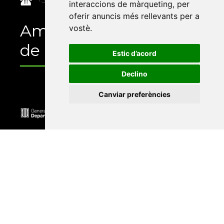
interaccions de màrqueting
,
per
oferir anuncis més rellevants per a
Amb el suport
vostè
.
de
Estic d’acord
Declino
Canviar preferències
Universitat Abat Oliba CEU
•
Universitat d'Alacant
•
Universitat d'Andorra
•
Universitat Autònoma de
Barcelona
•
Universitat de Barcelona
•
Universitat